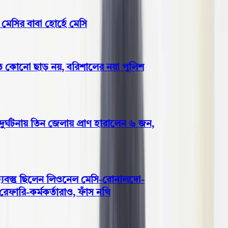
সির বাবা হোর্হে মেসি
 কোনো ছাড় নয়, বরিশালের নয়া পুলিশ
ঘটনায় তিন জেলায় প্রাণ হারালেন ৬ জন,
বস্তু ছিলেন লিওনেল মেসি-রোনালদো-
ারি-কর্মকর্তারাও, ফাঁস নথি