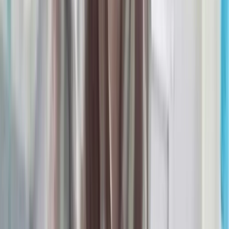
সালাহউদ্দিন আহমদকে গুম: শেখ
হাসিনা-কামাল-জিয়াউলের সম্পৃক্ততা
পেয়েছে তদন্ত সংস্থা
০৮ আগস্ট, ২০২৬ ২০:০৫
পৃথক সড়ক দুর্ঘটনায় তিন জেলায়
প্রাণ হারালেন ৬ জন, আহত ১৯