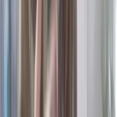
সিরাজগঞ্জ, নাটোর ও কিশোরগঞ্জে পৃথক তিনটি সড়ক দুর্ঘটনায় ছয়জন
নিহত এবং অন্তত ১৯ জন আহত হয়েছেন।
শুক্রবার দিবাগত রাত থেকে শনিবার সকাল পর্যন্ত মহাসড়ক ও আঞ্চলিক
সড়কে এসব দুর্ঘটনা ঘটে।
সিরাজগঞ্জে শুক্রবার দিবাগত রাত আনুমানিক ১টার দিকে যমুনা সেতু
পশ্চিম সংযোগ মহাসড়কের নলকা ওভারপাস এলাকায় বাস ও ট্রাকের
সংঘর্ষে দুজন নিহত এবং অন্তত ১২ জন আহত হন।
নিহতদের মধ্যে একজনের পরিচয় পাওয়া গেছে। তিনি বগুড়ার শিবগঞ্জ