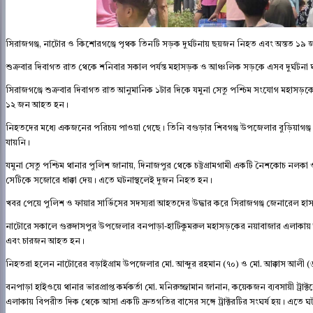
সিরাজগঞ্জ, নাটোর ও কিশোরগঞ্জে পৃথক তিনটি সড়ক দুর্ঘটনায় ছয়জন নিহত এবং অন্তত ১
শুক্রবার দিবাগত রাত থেকে শনিবার সকাল পর্যন্ত মহাসড়ক ও আঞ্চলিক সড়কে এসব দুর্ঘটনা 
সিরাজগঞ্জে শুক্রবার দিবাগত রাত আনুমানিক ১টার দিকে যমুনা সেতু পশ্চিম সংযোগ মহাসড়ক
১২ জন আহত হন।
নিহতদের মধ্যে একজনের পরিচয় পাওয়া গেছে। তিনি বগুড়ার শিবগঞ্জ উপজেলার বুড়িয়াগঞ্জ
যায়নি।
যমুনা সেতু পশ্চিম থানার পুলিশ জানায়, দিনাজপুর থেকে চট্টগ্রামগামী একটি নৈশকোচ নল
সেটিকে সজোরে ধাক্কা দেয়। এতে ঘটনাস্থলেই দুজন নিহত হন।
খবর পেয়ে পুলিশ ও ফায়ার সার্ভিসের সদস্যরা আহতদের উদ্ধার করে সিরাজগঞ্জ জেনারেল হা
নাটোরে সকালে গুরুদাসপুর উপজেলার বনপাড়া-হাটিকুমরুল মহাসড়কের নয়াবাজার এলাকায় আজ 
এবং চারজন আহত হন।
নিহতরা হলেন নাটোরের বড়াইগ্রাম উপজেলার মো. আব্দুর রহমান (৭০) ও মো. আক্কাস আলী 
বনপাড়া হাইওয়ে থানার ভারপ্রাপ্ত কর্মকর্তা মো. মনিরুজ্জামান জানান, কয়েকজন ব্যবসায়ী ট্রা
এলাকায় বিপরীত দিক থেকে আসা একটি দ্রুতগতির বাসের সঙ্গে ট্রাক্টরটির সংঘর্ষ হয়। এতে 