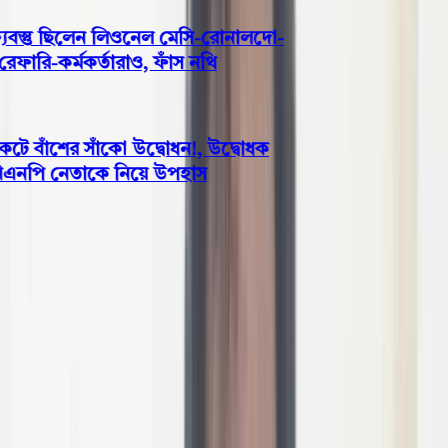
বস্তু ছিলেন লিওনেল মেসি-রোনালদো-
ারি-কর্মকর্তারাও, ফাঁস নথি
 বাঁশের সাঁকো উদ্বোধন!, উদ্বোধক
বিএনপি নেতাকে নিয়ে উপহাস
সারাদেশ
শীর্ষ সন্ত্রাসী ‘কুত্তা ফারুক’ গ্রেপ্তার