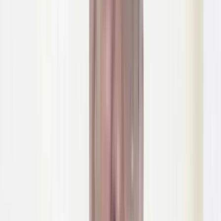
চাপাতি-সামুরাই আর দেশীয় ধারালো অস্ত্র হাতে গভীর রাতে অপরাধ
সংগঠনের প্রস্তুতি। টার্গেট ছিল ডাকাতি, আর পুলিশের সোর্সের ওপর
হামলার। তবে পরিকল্পনা বাস্তবায়নের আগেই অভিযান চালিয়ে শীর্ষ সন্ত্রাসী
‘কুত্তা ফারুক’সহ ছিনতাই চক্রটির সাতজনকে গ্রেপ্তার করেছে পুলিশ।
এসময় বেশ কয়েকটি দেশীয় ধারালো অস্ত্র উদ্ধার করেছে পুলিশ।
বুধবার (৮ জুলাই) মধ্যরাতে রাজধানীর মোহাম্মদপুরের শেখেরটেক
এলাকায় অভিযান চালিয়ে তাদের গ্রেপ্তার করে আদাবর থানা পুলিশ।
পুলিশ জানায়, মধ্যরাতে একটি মুরগির ফার্মে ডাকাতির প্রস্তুতি নিয়েছিল
ফারুক নেতৃত্বাধীন চক্রটি।
এছাড়া, কিছুদিন আগে আদাবর এলাকার ‘কিশোর গ্যাং নেতা’ বিল্লাল
হোসেন ওরফে ভাইস্তা বিল্লাল ও মউরা সোহেলকে গ্রেপ্তারের প্রতিশোধ
নিতে পুলিশের সোর্সের ওপর হামলার জন্য স্থানীয় সন্ত্রাসীদের পাশাপাশি