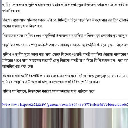
স্থানীয় লোকজন ও পুলিশ আহতদের উদ্ধার করে গুরুদাসপুর উপজেলা স্বাস্থ্য কমপ্লেক্সে ভর্
স্বাভাবিক হয়।
কিশোরগঞ্জে আজ শনিবার সকাল ৬টা ১৫ মিনিটের দিকে পাকুন্দিয়া উপজেলার বরাটিয়া চৌরাস
বাসের ধাক্কায় দুজন নিহত হন।
নিহতদের মধ্যে সেলিম (৩৮) পাকুন্দিয়া উপজেলার বাহাদিয়া পশ্চিমপাড়া এলাকার মৃত আব্দুল 
পাকুন্দিয়া থানার ভারপ্রাপ্ত কর্মকর্তা এস এম আরিফুর রহমান দ্য ডেইলি স্টারকে দুজন নিহত
পুলিশ ও স্থানীয় সূত্রে জানা যায়, ঢাকা থেকে কিশোরগঞ্জগামী বাসটি বরাটিয়া চৌরাস্তা বাজারের
ট্রাক্টরের পাশে থাকা সাইকেল আরোহী রেনু মিয়াকে বাসটি চাপা দিরে তিনি আহত হন। পরে বা
অটোরিকশায় ধাক্কা দেয়।
বাসের ধাক্কায় অটোরিকশাটি প্রায় ২৫ থেকে ৩০ গজ দূরে ছিটকে পড়ে দুমড়েমুচড়ে যায়। এতে
স্থানীয়রা পাকুন্দিয়া উপজেলা স্বাস্থ্য কমপ্লেক্সের জরুরি বিভাগে নিয়ে যান।
পুলিশ জানিয়েছে, নিহতদের মরদেহ ময়নাতদন্তের জন্য পাঠানো হবে।
নিউজ লিংক : http://62.72.12.193
/general-news/1b80954e-8771-4b41-bfc3-b1ccc1dda0c