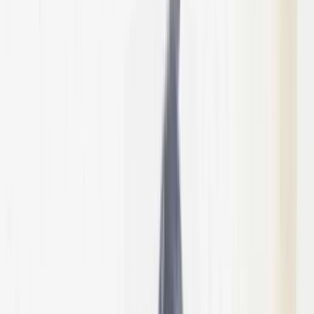
উপজেলা স্বাস্থ্য কমপ্লেক্সে জলাতঙ্কের টিকা নেই,
চাঁদপুরের সিভিল সার্জনকে বদলি
সালাহউদ্দিন আহমদকে গুম: শেখ হাসিনা-
কামাল-জিয়াউলের সম্পৃক্ততা পেয়েছে তদন্ত
সংস্থা
রবিবার, ০৯ আগস্ট ২০২৬
২৫ শ্রাবণ ১৪৩৩ বঙ্গাব্দ