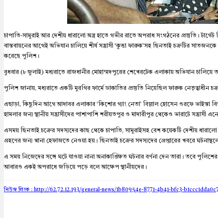
চাপাতি-সামুরাই আর দেশীয় ধারালো অস্ত্র হাতে গভীর রাতে অপরাধ সংগঠনের প্রস্তুতি। টার্
বাস্তবায়নের আগেই অভিযান চালিয়ে শীর্ষ সন্ত্রাসী ‘কুত্তা ফারুক’সহ ছিনতাই চক্রটির সাতজনকে
করেছে পুলিশ।
বুধবার (৮ জুলাই) মধ্যরাতে রাজধানীর মোহাম্মদপুরের শেখেরটেক এলাকায় অভিযান চালিয়ে তা
পুলিশ জানায়, মধ্যরাতে একটি মুরগির ফার্মে ডাকাতির প্রস্তুতি নিয়েছিল ফারুক নেতৃত্বাধীন চক্
এছাড়া, কিছুদিন আগে আদাবর এলাকার ‘কিশোর গ্যাং নেতা’ বিল্লাল হোসেন ওরফে ভাইস্তা বিল
হামলার জন্য স্থানীয় সন্ত্রাসীদের পাশাপাশি শরীয়তপুর ও মাদারীপুর থেকেও ভারাটে সন্ত্রাসী এ
এসময় ছিনতাই চক্রের সদস্যদের কাছ থেকে চাপাতি, সামুরাইসহ বেশ কয়েকটি দেশীয় ধারালো অ
গ্রহণের জন্য থানা হেফাজতে নেওয়া হয়। ছিনতাই চক্রের সদস্যদের গ্রেপ্তারের খবরে ঘটনাস্থলে
এ সময় নিজেদের সঙ্গে ঘটে যাওয়া নানা অনাকাঙ্ক্ষিত ঘটনার বর্ণনা দেন তারা। তবে পুলিশের
আবারও একই অপরাধে জড়িয়ে পড়ে বলে আক্ষেপ স্থানীয়দের।
নিউজ লিংক : http://62.72.12.193
/general-news/1b80954e-8771-4b41-bfc3-b1ccc1dda0c