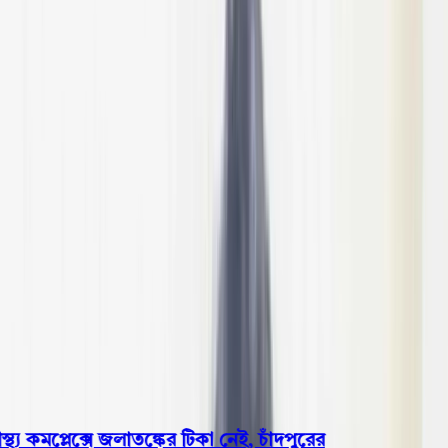
বরিশাল
ভোলা
ঝালকাঠি
বরগুনা
পিরোজপুর
পটুয়াখালী
রাজনীতি
খেলাধুলা
বিনোদন
জাতীয়
Open menu
This is the News Sidebar
খুঁজুন
সাধারণ সংবাদ
শিরোনাম
য কমপ্লেক্সে জলাতঙ্কের টিকা নেই, চাঁদপুরের