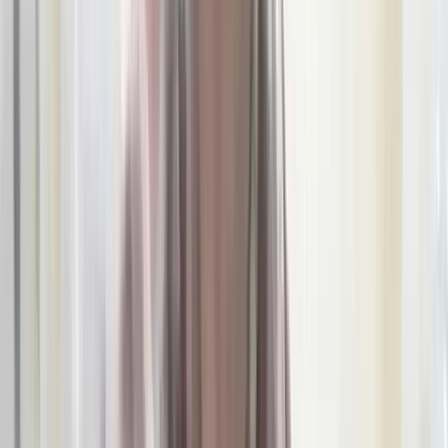
বরিশালে বিপুলসংখ্যক দেশীয়
অস্ত্রসহ ২ যুবক আটক, পালিয়ে
গেলেন মূলহোতা সৈকত
০৮ আগস্ট, ২০২৬ ২৩:২৯