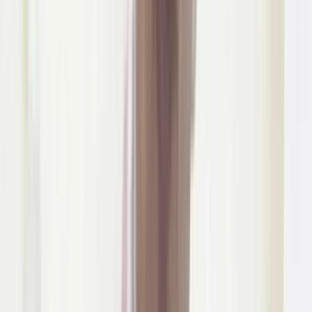
উপজেলা স্বাস্থ্য কমপ্লেক্সে
জলাতঙ্কের টিকা নেই, চাঁদপুরের
সিভিল সার্জনকে বদলি
০৯ আগস্ট, ২০২৬ ১৩:৩৯