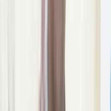
ভীমরুলীর ভাসমান বাজার দেখে মুগ্ধ
মার্কিন রাষ্ট্রদূত
০৯ আগস্ট, ২০২৬ ১২:৩৬