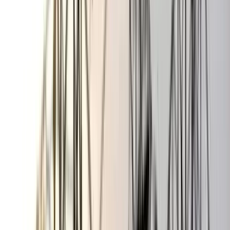
বঙ্গোপসাগরে জেলের জালে ধরা
পড়ল 'হলুদ সোনালি বাটা'