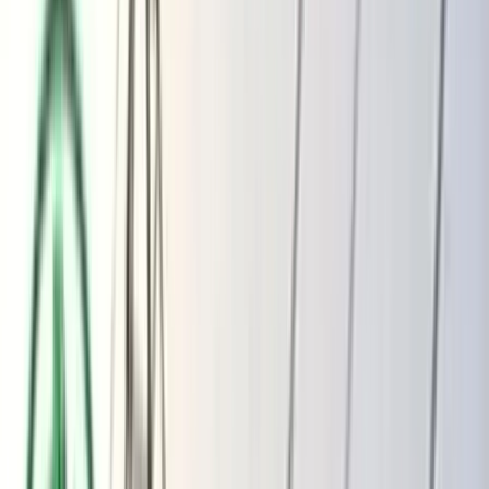
ভোলার মেঘনা-তেঁতুলিয়ায় অবৈধ বালু
উত্তোলন বন্ধে বিভিন্ন সরকারি দপ্তরে আইনি
নোটিশ
অতিরিক্ত বিলের অভিযোগকে অস্বীকার করছে
বিদ্যুৎ বিভাগ
বৃহস্পতিবার, ০৬ আগস্ট ২০২৬
২২ শ্রাবণ ১৪৩৩ বঙ্গাব্দ