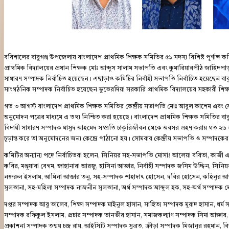
বরিশালের বাবুগঞ্জ উপজেলায় বাংলাদেশ প্রাথমিক শিক্ষক সমিতির ৫১ সদস্য বিশিষ্ট পূর্ণাঙ্গ
প্রাথমিক বিদ্যালয়ের প্রধান শিক্ষক মোঃ আব্দুস সালাম সভাপতি এবং কুমারিয়ারপীঠ জাহিদপা
সাধারণ সম্পাদক নির্বাচিত হয়েছেন। এছাড়াও কমিটির নির্বাহী সভাপতি নির্বাচিত হয়েছেন বাব
সাংগঠনিক সম্পাদক নির্বাচিত হয়েছেন ভুতেরদিয়া সরকারি প্রাথমিক বিদ্যালয়ের সহকারী শিক
গত ৩ আগস্ট বাংলাদেশ প্রাথমিক শিক্ষক সমিতির কেন্দ্রীয় সভাপতি মোঃ আবুল কাশেম এবং কেন্
অনুমোদন পত্রের মাধ্যমে এ তথ্য নিশ্চিত করা হয়েছে। বাংলাদেশ প্রাথমিক শিক্ষক সমিতির 
বিদায়ী সাধারণ সম্পাদক মাসুদ আহমেদ সম্প্রতি চাকুরিজীবন থেকে অবসর গ্রহণ করায় গত ২৬ জুল
চূড়ান্ত করে তা অনুমোদনের জন্য কেন্দ্রে পাঠানো হয়। সোমবার কেন্দ্রীয় সভাপতি ও সম্প
কমিটির অন্যান্য পদে নির্বাচিতরা হলেন, সিনিয়র সহ-সভাপতি মোসাঃ আলেয়া ববিতা, কাজী এন
কবির, মঞ্জুয়ারা বেগম, জাহানারা আরজু, হাসিনা আক্তার, নির্বাহী সম্পাদক জসিম উদ্দিন, সিনি
নজরুল ইসলাম, আমিনা আক্তার তনু, সহ-সম্পাদক শাহাদাৎ হোসেন, দবির হোসেন, কহিনুর আক্
সুলতানা, সহ-মহিলা সম্পাদক নাজনীন সুলতানা, অর্থ সম্পাদক আব্দুল হক, সহ-অর্থ সম্পাদক মো
দপ্তর সম্পাদক আবু তালেব, শিক্ষা সম্পাদক মাইনুল হাসান, সাহিত্য সম্পাদক মুরাদ হাসান, ধ
সম্পাদক রফিকুল ইসলাম, প্রচার সম্পাদক তানভীর হাসান, সমাজকল্যাণ সম্পাদক সিমা আক্তার
প্রকাশনা সম্পাদক তন্ময় চন্দ্র রায়, আইসিটি সম্পাদক সুব্রত, ক্রীড়া সম্পাদক মিজানুর রহমান, বি