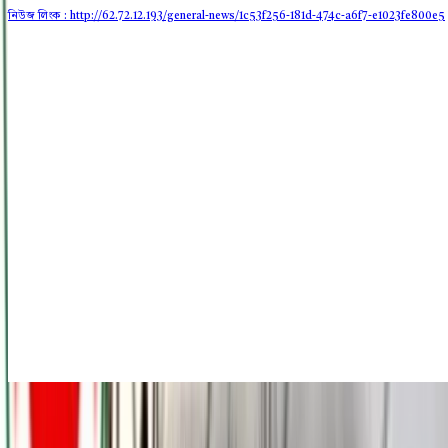
নিউজ লিংক : http://62.72.12.193
/general-news/1c53f256-181d-474c-a6f7-e1023fe800e5