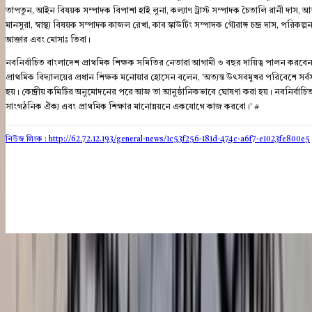
তাপতুন, আইন বিষয়ক সম্পাদক বিপাশা হাই লুনা, কল্যাণ ট্রাস্ট সম্পাদক চৈতালি রানী দাস, আ
মানসুরা, স্বাস্থ্য বিষয়ক সম্পাদক কাজল রেখা, কাব স্কাউটিং সম্পাদক গৌরাঙ্গ চন্দ্র দাস, পরিকল
আক্তার এবং মোসাঃ তিবা।
নবনির্বাচিত বাংলাদেশ প্রাথমিক শিক্ষক সমিতির নেতারা আগামী ৩ বছর দায়িত্ব পালন করবে
প্রাথমিক বিদ্যালয়ের প্রধান শিক্ষক মনোয়ার হোসেন বলেন, 'অত্যন্ত উৎসবমুখর পরিবেশে সর্বস
হয়। কেন্দ্রীয় কমিটির অনুমোদনের পরে আজ তা আনুষ্ঠানিকভাবে ঘোষণা করা হয়। নবনির্বাচিত
সাংগঠনিক ঐক্য এবং প্রাথমিক শিক্ষার মানোন্নয়নে একযোগে কাজ করবো।' #
নিউজ লিংক : http://62.72.12.193
/general-news/1c53f256-181d-474c-a6f7-e1023fe800e5