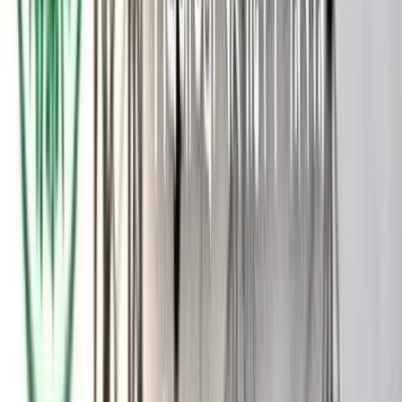
পরকীয়ায় জড়িয়ে পড়ায় তাদের মধ্যে কলহ লেগে থাকতো। স্ত্রীকে
পরকীয়া থেকে ফেরাতে ব্যর্থ হয়ে এর আগেও সাইদুল একাধিকবার
আত্মহত্যার চেষ্টা করেছিলেন। মোবাইল ফোনে কথা বলা নিয়ে গত
রোববার দুপুরে সাইদুলের সঙ্গে তার স্ত্রীর ঝগড়া হয়। ওই দিন বেলা ৩টার
দিকে তিনি ঘরে ঢুকে বিষপান করে অসুস্থ হয়ে পড়েন।
পরে বাড়ির লোকজন তাকে উদ্ধার করে মুলাদী উপজেলা স্বাস্থ্য কমপ্লেক্স
ভর্তি করেন। সেখানে অবস্থার অবনতি হলে ওই দিনই সন্ধ্যায় তাকে
বরিশাল শেবাচিম হাসপাতালে নেওয়া হয়। দুই দিন চিকিৎসাধীন থাকার
পরে মঙ্গলবার দুপুরে তার মৃত্যু হয়।
হিজলা থানার ওসি মো. সোলায়মান বলেন, বিষপানে অসুস্থ্য ব্যক্তির মৃত্যু
হয়েছে। মরদেহ ময়নাতদন্ত শেষে পরিবারের কাছে হস্তান্তর করা হয়েছে।
এঘটনায় থানা একটি অপমৃত্যু মামলা হয়েছে।
আরও পড়ুন: