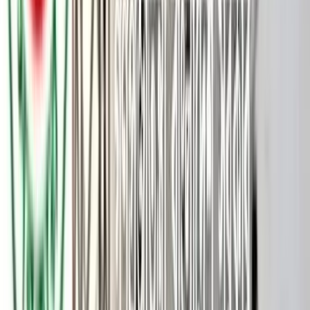
বরিশালের হিজলায় স্ত্রীকে পরকীয়া প্রেম থেকে ফেরাতে না পেরে
অভিমান বিষপান করার দুই দিন পরে সাইদুল সরদার (৪৫) নামের এক
ব্যক্তির মৃত্যু হয়েছে। মঙ্গলবার (১২ মে) বেলা সাড়ে ১২টার দিকে বরিশাল
শের ই বাংলা মেডিকেল কলেজ হাসপাতালে চিকিৎসাধীন অবস্থায় তিনি
মারা যান।
সাইদুল সরদার হিজলা-মুলাদী উপজেলার সীমান্তবর্তী চরপত্তনীভাঙা
গ্রামের সামছুল হক সরদারের ছেলে। হিজলা থানার ওসি মো. সোলায়মান
ঘটনার সত্যতা নিশ্চিত করেছেন।
নিহতের বাবা সামছুল হক সরদার জানান, তার ছেলে সাইদুল সরদারের স্ত্রী