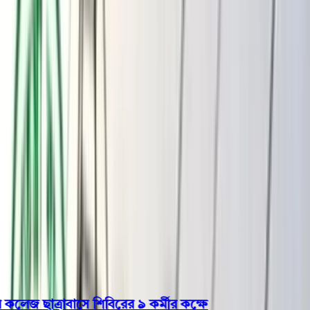
বরিশাল
ভোলা
ঝালকাঠি
বরগুনা
পিরোজপুর
পটুয়াখালী
রাজনীতি
খেলাধুলা
বিনোদন
জাতীয়
Open menu
This is the News Sidebar
খুঁজুন
সাধারণ সংবাদ
শিরোনাম
জ ছাত্রাবাসে শিবিরের ৯ কর্মীর কক্ষে