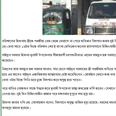
বরিশালের হিজলায় স্ত্রীকে পরকীয়া প্রেম থেকে ফেরাতে না পেরে অভিমান বিষপান করার দুই দি
মে) বেলা সাড়ে ১২টার দিকে বরিশাল শের ই বাংলা মেডিকেল কলেজ হাসপাতালে চিকিৎসাধীন 
সাইদুল সরদার হিজলা-মুলাদী উপজেলার সীমান্তবর্তী চরপত্তনীভাঙা গ্রামের সামছুল হক সরদ
করেছেন।
নিহতের বাবা সামছুল হক সরদার জানান, তার ছেলে সাইদুল সরদারের স্ত্রী পরকীয়ায় জড়িয়ে পড়
হয়ে এর আগেও সাইদুল একাধিকবার আত্মহত্যার চেষ্টা করেছিলেন। মোবাইল ফোনে কথা বলা নিয়
বেলা ৩টার দিকে তিনি ঘরে ঢুকে বিষপান করে অসুস্থ হয়ে পড়েন।
পরে বাড়ির লোকজন তাকে উদ্ধার করে মুলাদী উপজেলা স্বাস্থ্য কমপ্লেক্স ভর্তি করেন। সেখা
নেওয়া হয়। দুই দিন চিকিৎসাধীন থাকার পরে মঙ্গলবার দুপুরে তার মৃত্যু হয়।
হিজলা থানার ওসি মো. সোলায়মান বলেন, বিষপানে অসুস্থ্য ব্যক্তির মৃত্যু হয়েছে। মরদেহ ময়
অপমৃত্যু মামলা হয়েছে।