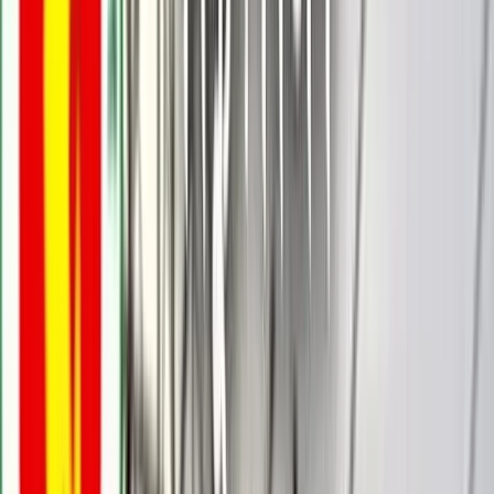
বরিশালটাইমস রিপোর্ট
১২ মে, ২০২৬ ২০:৩৭
১২ মে, ২০২৬ ২০:৩৭
শেয়ার