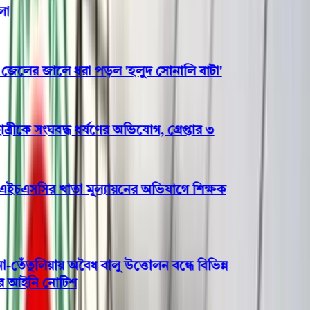
লের জালে ধরা পড়ল 'হলুদ সোনালি বাটা'
ীকে সংঘবদ্ধ ধর্ষণের অভিযোগ, গ্রেপ্তার ৩
ইচএসসির খাতা মূল্যায়নের অভিযাগে শিক্ষক
তুলিয়ায় অবৈধ বালু উত্তোলন বন্ধে বিভিন্ন
আইনি নোটিশ