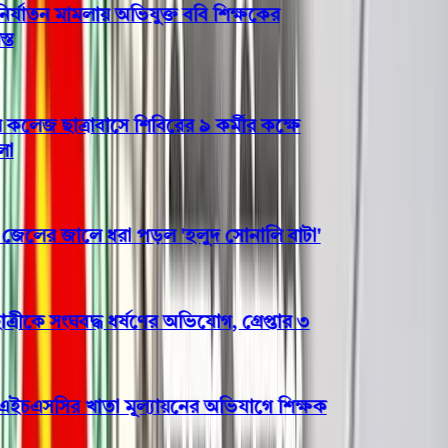
যাতন মামলায় অভিযুক্ত ববি শিক্ষকের
জ ছাত্রাবাসে শিবিরের ৯ কর্মীর কক্ষে
লের জালে ধরা পড়ল 'হলুদ সোনালি বাটা'
ীকে সংঘবদ্ধ ধর্ষণের অভিযোগ, গ্রেপ্তার ৩
ইচএসসির খাতা মূল্যায়নের অভিযাগে শিক্ষক