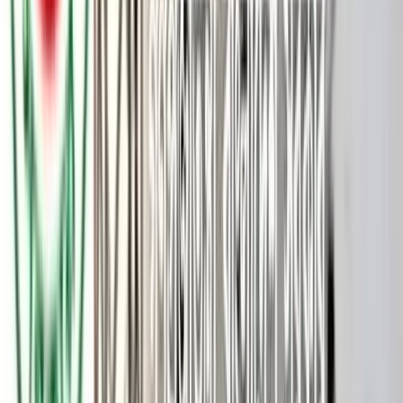
দুই ঘণ্টার মধ্যে সেনাবাহিনীর মেজর এবং থানার ওসিকে সরিয়ে দিয়েছেন,
এমন দাবি করেছেন পটুয়াখালী-২ (বাউফল) আসনে জামায়াতের সংসদ
সদস্য (এমপি) শফিকুল ইসলাম মাসুদ। সংসদীয় এলাকা বাউফলে
আয়োজিত একটি অনুষ্ঠানে তিনি বলেন, ‘দুই ঘণ্টার মধ্যে সেনাবাহিনীর
মেজরকে চেইঞ্জ করেছি এখান থেকে, দুই ঘণ্টার মধ্যে ওসিকে চেয়ার
থেকে সরিয়েছি।’
গত শনিবার দুপুরে বাউফল উপজেলার সূর্যমণি ইউনিয়ন পরিষদের সামনে
ঈদ পুনর্মিলনী অনুষ্ঠানে একথা বলেন তিনি। তার ওই বক্তব্যের ভিডিও
ছড়িয়ে পড়েছে সামাজিকমাধ্যমে।