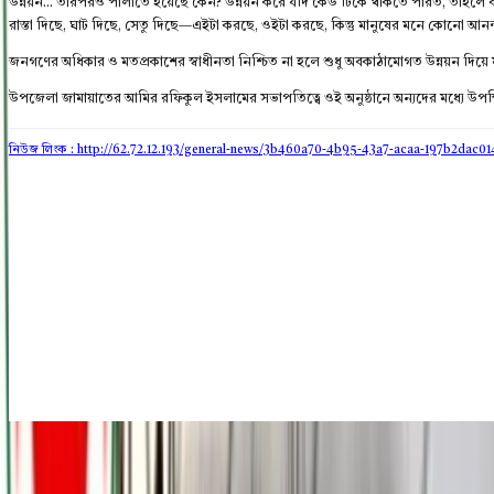
উন্নয়ন... তারপরও পালাতে হয়েছে কেন? উন্নয়ন করে যদি কেউ টিকে থাকতে পারত, তাহলে ব
রাস্তা দিছে, ঘাট দিছে, সেতু দিছে—এইটা করছে, ওইটা করছে, কিন্তু মানুষের মনে কোনো আনন
জনগণের অধিকার ও মতপ্রকাশের স্বাধীনতা নিশ্চিত না হলে শুধু অবকাঠামোগত উন্নয়ন দিয়ে মান
উপজেলা জামায়াতের আমির রফিকুল ইসলামের সভাপতিত্বে ওই অনুষ্ঠানে অন্যদের মধ্যে উপস্
নিউজ লিংক : http://62.72.12.193
/general-news/3b460a70-4b95-43a7-acaa-197b2dac01