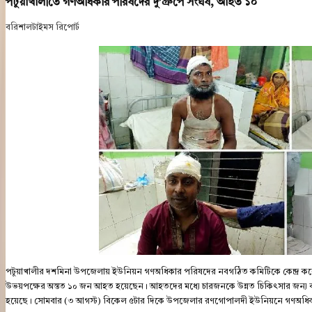
পটুয়াখালীতে গণঅধিকার পরিষদের দু’গ্রুপে সংঘর্ষ, আহত ১০
বরিশালটাইমস রিপোর্ট
পটুয়াখালীর দশমিনা উপজেলায় ইউনিয়ন গণঅধিকার পরিষদের নবগঠিত কমিটিকে কেন্দ্র করে ব
উভয়পক্ষের অন্তত ১০ জন আহত হয়েছেন। আহতদের মধ্যে চারজনকে উন্নত চিকিৎসার জন্য 
হয়েছে। সোমবার (৩ আগস্ট) বিকেল ৫টার দিকে উপজেলার রণগোপালদী ইউনিয়নে গণঅধিকার 