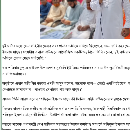
দুই ঘণ্টার মধ্যে সেনাবাহিনীর মেজর এবং থানার ওসিকে সরিয়ে দিয়েছেন, এমন দাবি করেছ
ইসলাম মাসুদ। সংসদীয় এলাকা বাউফলে আয়োজিত একটি অনুষ্ঠানে তিনি বলেন, ‘দুই ঘণ্টার মধ্
ওসিকে চেয়ার থেকে সরিয়েছি।’
গত শনিবার দুপুরে বাউফল উপজেলার সূর্যমণি ইউনিয়ন পরিষদের সামনে ঈদ পুনর্মিলনী অনু
সামাজিকমাধ্যমে।
অনুষ্ঠানে প্রধান অতিথির বক্তব্যে এমপি মাসুদ বলেন, 'অনেকে বলে— ভোটে এমপি হইছেন
দেখাইতে আসবেন না। পাওয়ার দেখাইবে পাঁচ লক্ষ মানুষ।'
এসময় তিনি আরও বলেন, ‘শফিকুল ইসলাম মাসুদ কী জিনিস, এইটা বাউফলের মানুষকে দেখান
নিজের রাজনৈতিক অতীত ও সাংগঠনিক কর্ম প্রসঙ্গে তিনি বলেন, ‘রাজশাহী বিশ্ববিদ্যালয়ে খো
শফিকুল ইসলাম মাসুদ কী জিনিস। উল্টাপাল্টা কথা বইলা মটকা গরম করবেন না। মটকা বোঝ
বক্তব্যে সাবেক প্রধানমন্ত্রী শেখ হাসিনার সরকারের উন্নয়ন কর্মকাণ্ড সম্পর্কে শফিকুল ইসলা