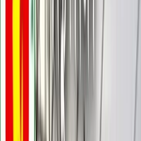
জসীম ‍উদ্দিন, বাউফল
০২ জুন, ২০২৬ ১৩:৫৬
০২ জুন, ২০২৬ ১৩:৫৬
শেয়ার