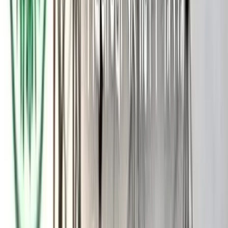
অনুষ্ঠানে প্রধান অতিথির বক্তব্যে এমপি মাসুদ বলেন, 'অনেকে বলে
— ভোটে এমপি হইছেন। আমি বলি, খালি ভোটে এমপি হই নাই,
পাওয়ারেও এমপি হইছি। পাওয়ার দেখাইতে আসবেন না। পাওয়ার
দেখাইবে পাঁচ লক্ষ মানুষ।'
এসময় তিনি আরও বলেন, ‘শফিকুল ইসলাম মাসুদ কী জিনিস, এইটা
বাউফলের মানুষকে দেখানোর দরকার নাই। শেখ হাসিনার কাছে জিজ্ঞেস
কইরা জাইনা নিয়েন।’
নিজের রাজনৈতিক অতীত ও সাংগঠনিক কর্ম প্রসঙ্গে তিনি বলেন,
‘রাজশাহী বিশ্ববিদ্যালয়ে খোঁজ নিয়ে জাইনেন, ওখানকার সবচেয়ে বড়
সন্ত্রাসীর কাছে জিজ্ঞেস কইরেন, শফিকুল ইসলাম মাসুদ কী জিনিস।
উল্টাপাল্টা কথা বইলা মটকা গরম করবেন না। মটকা বোঝেন? মটকা
গরম করবেন না, সামলাইতে পারবেন না।’
বক্তব্যে সাবেক প্রধানমন্ত্রী শেখ হাসিনার সরকারের উন্নয়ন কর্মকাণ্ড
সম্পর্কে শফিকুল ইসলাম মাসুদ বলেন, ‘শেখ হাসিনা উন্নয়ন তো কম করে
নাই; সেতু, সড়কসহ নানা উন্নয়ন... তারপরও পালাতে হয়েছে কেন?
উন্নয়ন করে যদি কেউ টিকে থাকতে পারত, তাহলে বাংলাদেশে একমাত্র
শেখ হাসিনার টিকে থাকার কথা। কিন্তু পারে নাই কেন? রাস্তা দিছে, ঘাট
দিছে, সেতু দিছে—এইটা করছে, ওইটা করছে, কিন্তু মানুষের মনে কোনো
আনন্দ ছিল না। মানুষের অধিকার ছিল না।’