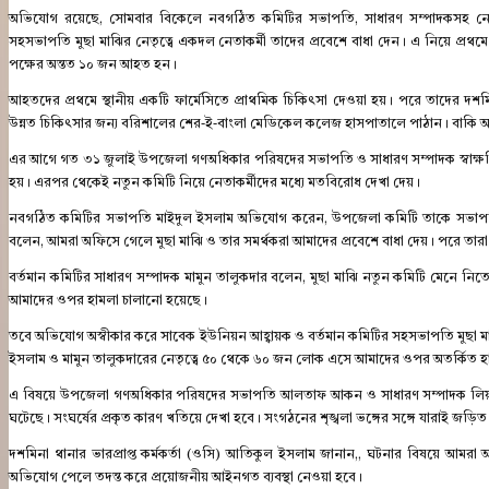
অভিযোগ রয়েছে, সোমবার বিকেলে নবগঠিত কমিটির সভাপতি, সাধারণ সম্পাদকসহ নেতাক
সহসভাপতি মুছা মাঝির নেতৃত্বে একদল নেতাকর্মী তাদের প্রবেশে বাধা দেন। এ নিয়ে প্রথম
পক্ষের অন্তত ১০ জন আহত হন।
আহতদের প্রথমে স্থানীয় একটি ফার্মেসিতে প্রাথমিক চিকিৎসা দেওয়া হয়। পরে তাদের দশমিন
উন্নত চিকিৎসার জন্য বরিশালের শের-ই-বাংলা মেডিকেল কলেজ হাসপাতালে পাঠান। বাকি আহতর
এর আগে গত ৩১ জুলাই উপজেলা গণঅধিকার পরিষদের সভাপতি ও সাধারণ সম্পাদক স্বাক্
হয়। এরপর থেকেই নতুন কমিটি নিয়ে নেতাকর্মীদের মধ্যে মতবিরোধ দেখা দেয়।
নবগঠিত কমিটির সভাপতি মাইদুল ইসলাম অভিযোগ করেন, উপজেলা কমিটি তাকে সভাপত
বলেন, আমরা অফিসে গেলে মুছা মাঝি ও তার সমর্থকরা আমাদের প্রবেশে বাধা দেয়। পরে তারা
বর্তমান কমিটির সাধারণ সম্পাদক মামুন তালুকদার বলেন, মুছা মাঝি নতুন কমিটি মেনে নি
আমাদের ওপর হামলা চালানো হয়েছে।
তবে অভিযোগ অস্বীকার করে সাবেক ইউনিয়ন আহ্বায়ক ও বর্তমান কমিটির সহসভাপতি মুছা ম
ইসলাম ও মামুন তালুকদারের নেতৃত্বে ৫০ থেকে ৬০ জন লোক এসে আমাদের ওপর অতর্কিত
এ বিষয়ে উপজেলা গণঅধিকার পরিষদের সভাপতি আলতাফ আকন ও সাধারণ সম্পাদক লিয়া
ঘটেছে। সংঘর্ষের প্রকৃত কারণ খতিয়ে দেখা হবে। সংগঠনের শৃঙ্খলা ভঙ্গের সঙ্গে যারাই জড়িত থ
দশমিনা থানার ভারপ্রাপ্ত কর্মকর্তা (ওসি) আতিকুল ইসলাম জানান,, ঘটনার বিষয়ে আমরা 
অভিযোগ পেলে তদন্ত করে প্রয়োজনীয় আইনগত ব্যবস্থা নেওয়া হবে।