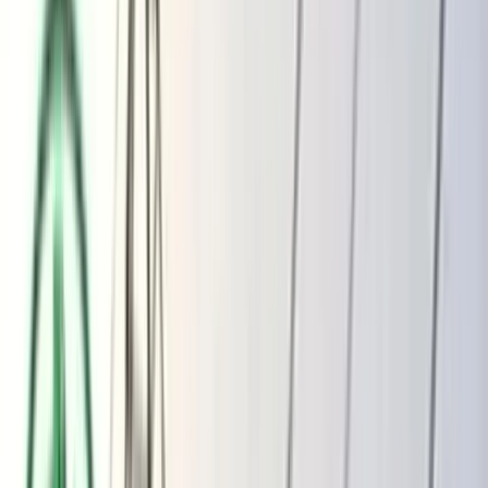
ভোলার মেঘনা-তেঁতুলিয়ায় অবৈধ বালু
উত্তোলন বন্ধে বিভিন্ন সরকারি দপ্তরে আইনি
নোটিশ
অতিরিক্ত বিলের অভিযোগকে অস্বীকার করছে
বিদ্যুৎ বিভাগ
শুক্রবার, ০৭ আগস্ট ২০২৬
২৩ শ্রাবণ ১৪৩৩ বঙ্গাব্দ