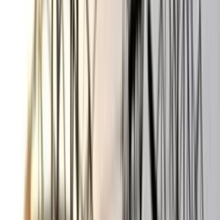
বঙ্গোপসাগরে জেলের জালে ধরা
পড়ল 'হলুদ সোনালি বাটা'
০৬ আগস্ট, ২০২৬ ১৩:৫৪