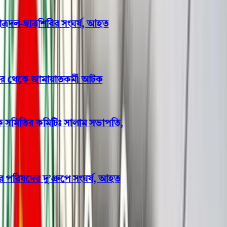
রদল-ছাত্রশিবির সংঘর্ষ, আহত
ঘর থেকে জামায়াতকর্মী আটক
 সমিতির কমিটিঃ সালাম সভাপতি,
ষদের দু’গ্রুপে সংঘর্ষ, আহত