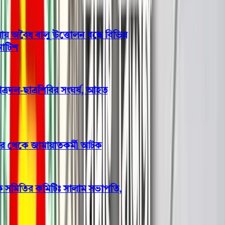
ৈধ বালু উত্তোলন বন্ধে বিভিন্ন
িশ
রদল-ছাত্রশিবির সংঘর্ষ, আহত
ঘর থেকে জামায়াতকর্মী আটক
 সমিতির কমিটিঃ সালাম সভাপতি,