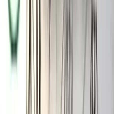
জনগণের অধিকার ও মতপ্রকাশের স্বাধীনতা নিশ্চিত না হলে শুধু
অবকাঠামোগত উন্নয়ন দিয়ে মানুষের আস্থা অর্জন করা সম্ভব নয়, মন্তব্য
করেন তিনি।
উপজেলা জামায়াতের আমির রফিকুল ইসলামের সভাপতিত্বে ওই
অনুষ্ঠানে অন্যদের মধ্যে উপস্থিত ছিলেন উপজেলা জামায়াতের সম্পাদক
খালিদুজ্জামান।;
আরও পড়ুন: