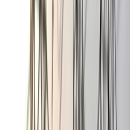
তালা
০৭ আগস্ট, ২০২৬ ০০:২৬