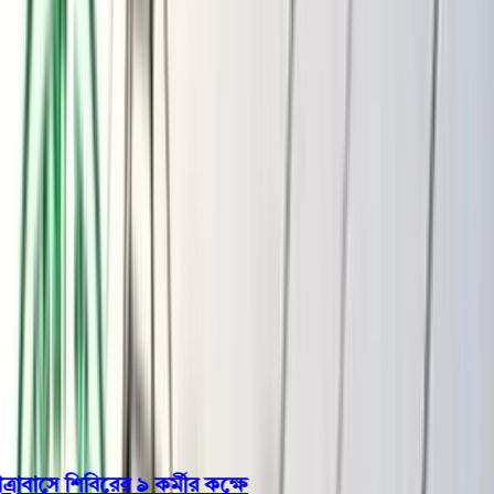
বরিশাল
ভোলা
ঝালকাঠি
বরগুনা
পিরোজপুর
পটুয়াখালী
রাজনীতি
খেলাধুলা
বিনোদন
জাতীয়
Open menu
This is the News Sidebar
খুঁজুন
সাধারণ সংবাদ
শিরোনাম
াসে শিবিরের ৯ কর্মীর কক্ষে