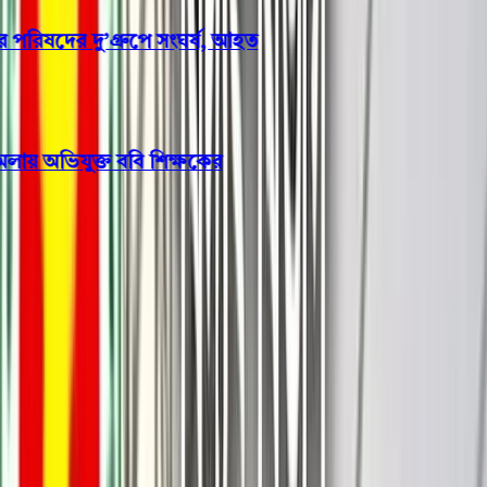
ষদের দু’গ্রুপে সংঘর্ষ, আহত
ায় অভিযুক্ত ববি শিক্ষকের
পটুয়াখালী
২ ঘণ্টার মধ্যে মেজরকে চেইঞ্জ
করেছি, ওসিকে চেয়ার থেকে
সরিয়েছি: এমপি মাসুদ