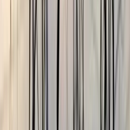
বরখাস্ত
০৫ আগস্ট, ২০২৬ ২০:২৪
পটুয়াখালীতে গণঅধিকার পরিষদের
দু’গ্রুপে সংঘর্ষ, আহত ১০