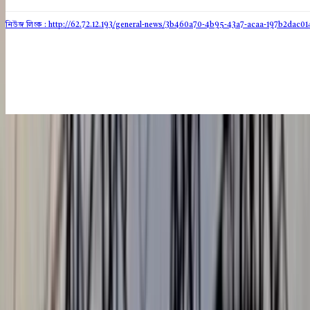
নিউজ লিংক : http://62.72.12.193
/general-news/3b460a70-4b95-43a7-acaa-197b2dac01