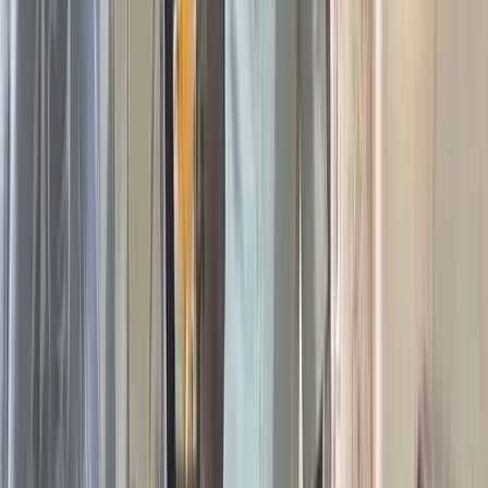
আহমেদ মুন্না, বাবুগঞ্জ প্রেসক্লাবের সভাপতি মোস্তাফিজুর রহমান টুলু,
সাবেক সভাপতি সহকারী অধ্যাপক সাইফুল রহিম, সাইফুল ইসলাম
প্রমুখ।
আলোচনা সভা শেষে এক দোয়া-মোনাজাতের মাধ্যমে বাইতুল আমান
সোসাইটি পাঠাগারের শুভ উদ্বোধন করা হয়। দোয়া-মোনাজাত পরিচালনা
করেন বাইতুল আমান জামে মসজিদের খতিব হাফেজ মাওলানা মো.
মজিবুর রহমান। উদ্বোধনী অনুষ্ঠানে পাঠাগারের স্বপ্নদ্রষ্টা বাবুগঞ্জ
উপজেলার বিশিষ্ট শিক্ষানুরাগী, সমাজসেবক ও দানবীর আবুল কালাম
আজাদ বলেন, 'ধর্মীয় এবং নৈতিক শিক্ষার প্রসার ঘটিয়ে মানবিক মূল্যবোধ
সম্পন্ন আলোকিত মানুষ গড়ার প্রত্যয় নিয়ে এই পাঠাগার কার্যক্রম চালু
করা হয়েছে। পাঠাগার শুধু কিছু বইয়ের সংগ্রহশালা নয়, এটি জ্ঞানচর্চা
নৈতিক শিক্ষা ও মানবিক মূল্যবোধ গঠনের একটি গুরুত্বপূর্ণ কেন্দ্র।
ইসলামের ধর্মীয় শিক্ষার পাশাপাশি জ্ঞান-বিজ্ঞানের চর্চা ও পাঠাভ্যাস গড়ে
তোলাই হবে এই পাঠাগারের মূল লক্ষ্য। প্রাথমিকভাবে আড়াইশো বই
দিয়ে আজ ৮ মে এই পাঠাগারের যাত্রা শুরু হলো। ভবিষ্যতে পাঠকের
চাহিদা অনুযায়ী বইয়ের সংখ্যা বৃদ্ধি করা হবে। এখানে বিভিন্ন বয়সী
পাঠকদের জন্য বিভিন্ন ধরনের ইসলামিক জ্ঞানচর্চার বই থাকবে। এছাড়াও
এই পাঠাগারের উদ্যোগে ধর্মীয় বিভিন্ন বিশেষ দিবসে পাঠকদের নিয়ে
বিশেষ বিশেষ প্রতিযোগিতার আয়োজন করার পরিকল্পনা রয়েছে।'