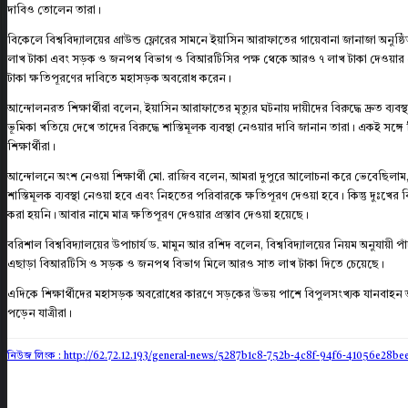
দাবিও তোলেন তারা।
বিকেলে বিশ্ববিদ্যালয়ের গ্রাউন্ড ফ্লোরের সামনে ইয়াসিন আরাফাতের গায়েবানা জানাজা অনুষ্
লাখ টাকা এবং সড়ক ও জনপথ বিভাগ ও বিআরটিসির পক্ষ থেকে আরও ৭ লাখ টাকা দেওয়ার প্রস্তা
টাকা ক্ষতিপূরণের দাবিতে মহাসড়ক অবরোধ করেন।
আন্দোলনরত শিক্ষার্থীরা বলেন, ইয়াসিন আরাফাতের মৃত্যুর ঘটনায় দায়ীদের বিরুদ্ধে দ্রুত ব্যবস্
ভূমিকা খতিয়ে দেখে তাদের বিরুদ্ধে শাস্তিমূলক ব্যবস্থা নেওয়ার দাবি জানান তারা। একই সঙ
শিক্ষার্থীরা।
আন্দোলনে অংশ নেওয়া শিক্ষার্থী মো. রাজিব বলেন, আমরা দুপুরে আলোচনা করে ভেবেছিলাম, প
শাস্তিমূলক ব্যবস্থা নেওয়া হবে এবং নিহতের পরিবারকে ক্ষতিপূরণ দেওয়া হবে। কিন্তু দুঃখের বিষ
করা হয়নি। আবার নামে মাত্র ক্ষতিপূরণ দেওয়ার প্রস্তাব দেওয়া হয়েছে।
বরিশাল বিশ্ববিদ্যালয়ের উপাচার্য ড. মামুন আর রশিদ বলেন, বিশ্ববিদ্যালয়ের নিয়ম অনুযায়ী 
এছাড়া বিআরটিসি ও সড়ক ও জনপথ বিভাগ মিলে আরও সাত লাখ টাকা দিতে চেয়েছে।
এদিকে শিক্ষার্থীদের মহাসড়ক অবরোধের কারণে সড়কের উভয় পাশে বিপুলসংখ্যক যানবাহন আ
পড়েন যাত্রীরা।
নিউজ লিংক : http://62.72.12.193
/general-news/5287b1c8-752b-4c8f-94f6-41056e28be