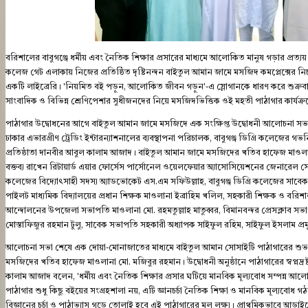
বরিশালের বাবুগঞ্জে ধর্মীয় এবং নৈতিক শিক্ষার প্রসারের মাধ্যমে আলোকিত মানুষ গড়ার প্রত্
কলেজ গেট এলাকায় নিজের প্রতিষ্ঠিত দৃষ্টিনন্দন বাইতুল আমান জামে মসজিদ কমপ্লেক্সের
একটি লাইব্রেরি। 'নিয়মিত বই পড়ুন, আলোকিত জীবন গড়ুন'-এ স্লোগানকে ধারণ করে শুক্রবার (
সাংবাদিক ও বিভিন্ন শ্রেণিপেশার সুধীজনদের নিয়ে মসজিদভিত্তিক ওই মহতী পাঠাগার কার্যক্
পাঠাগার উদ্বোধনের আগে বাইতুল আমান জামে মসজিদে এক সংক্ষিপ্ত উদ্বোধনী আলোচনা সভা 
ঢাকার এভারগ্রীণ ট্রেডিং ইন্টারন্যাশনালের ব্যবস্থাপনা পরিচালক, বাবুগঞ্জ ডিগ্রি কলেজের গ
প্রতিষ্ঠাতা দানবীর আবুল কালাম আজাদ। বাইতুল আমান জামে মসজিদের খতিব হাফেজ মাওলান
বক্তব্য রাখেন রিটায়ার্ড এয়ার ফোর্সেস পার্সোনেল ওয়েলফেয়ার অ্যাসোসিয়েশনের জেনারেল সেক্
কলেজের বিদ্যোৎসাহী সদস্য অ্যাডভোকেট এস.এম সফিউল্লাহ, বাবুগঞ্জ ডিগ্রি কলেজের সাবেক অ
পাইলট মাধ্যমিক বিদ্যালয়ের প্রধান শিক্ষক মাওলানা ইব্রাহিম খলিল, সহকারী শিক্ষক ও 
আন্দোলনের উপজেলা সভাপতি মাওলানা মো. রহমতুল্লাহ মাতুব্বর, বিমানবন্দর প্রেসক্লাব সভাপ
মোস্তাফিজুর রহমান টুলু, সাবেক সভাপতি সহকারী অধ্যাপক সাইফুল রহিম, সাইফুল ইসলাম প্রম
আলোচনা সভা শেষে এক দোয়া-মোনাজাতের মাধ্যমে বাইতুল আমান সোসাইটি পাঠাগারের শুভ
মসজিদের খতিব হাফেজ মাওলানা মো. মজিবুর রহমান। উদ্বোধনী অনুষ্ঠানে পাঠাগারের স্বপ্নদ্রষ
কালাম আজাদ বলেন, 'ধর্মীয় এবং নৈতিক শিক্ষার প্রসার ঘটিয়ে মানবিক মূল্যবোধ সম্পন্ন আলোক
পাঠাগার শুধু কিছু বইয়ের সংগ্রহশালা নয়, এটি জ্ঞানচর্চা নৈতিক শিক্ষা ও মানবিক মূল্যবোধ গঠনের
বিজ্ঞানের চর্চা ও পাঠাভ্যাস গড়ে তোলাই হবে এই পাঠাগারের মূল লক্ষ্য। প্রাথমিকভাবে আড়