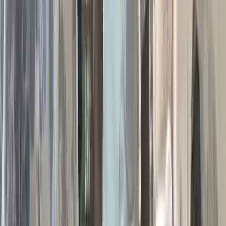
বাংলাদেশ রিটায়ার্ড এয়ার ফোর্সেস পার্সোনেল ওয়েলফেয়ার
অ্যাসোসিয়েশনের সাধারণ সম্পাদক, বহুজাতিক কোম্পানির আইন
উপদেষ্টা ও বাবুগঞ্জ ডিগ্রি কলেজের গভর্নিং বডির বিদ্যোৎসাহী সদস্য
অ্যাডভোকেট এস.এম সফিউল্লাহ বলেন, 'বিশিষ্ট শিক্ষানুরাগী,
সমাজসেবক ও দানবীর আবুল কালাম আজাদ বাবুগঞ্জের অনেক দাতব্য
প্রতিষ্ঠানের জনক। তিনি নিজ অর্থায়নে বাবুগঞ্জ কলেজ গেট এলাকায়
মহিলাদের পৃথক নামাজের ব্যবস্থাসহ উপজেলার সবচেয়ে দৃষ্টিনন্দন
বাইতুল আমান জামে মসজিদ প্রতিষ্ঠা করেছেন। বাবুগঞ্জ টিচার্স ক্লাব ভবন
তিনি নির্মাণ করে দিয়েছেন। এছাড়াও তিনি বাবুগঞ্জ প্রেসক্লাব, বাবুগঞ্জ
ডিগ্রি কলেজসহ উপজেলার বিভিন্ন দাতব্য প্রতিষ্ঠানের অন্যতম একজন
দাতা। এবার ধর্মীয় জ্ঞান-বিজ্ঞান ও ইসলামী সংস্কৃতির প্রসার ঘটাতে তিনি
চালু করলেন মসজিদভিত্তিক পাঠাগার কার্যক্রম। নৈতিক অবক্ষয় রোধ
এবং মানবিক মূল্যবোধ তৈরিতে অনবদ্য অবদান রাখবে এই বাইতুল আমান