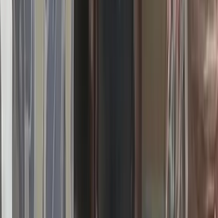
আইনজীবীকে কুপিয়ে জখম, স্ত্রীও
আহত
১০ আগস্ট, ২০২৬ ১৮:০৯