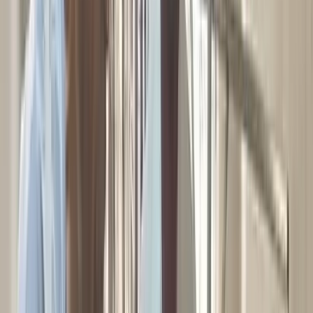
আরিফ আহমেদ মুন্না
০৯ মে, ২০২৬ ১২:৩৪
০৯ মে, ২০২৬ ১২:৩৪
শেয়ার
প্রিন্ট এন্ড সেভ