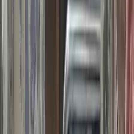
বাউফলে মাটিসহ ভেকু-পল্টুন-
বাল্কহেড জব্দ, ২ শ্রমিক আটক
১০ আগস্ট, ২০২৬ ১৬:৫৮
সড়ক দুর্ঘটনায় ববি শিক্ষার্থী নিহতের