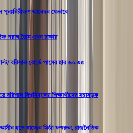
নঃনিরীক্ষণ আবেদন যেভাবে
 পরাগ জৈন এখন ঢাকায়
/ বরিশাল বোর্ডে পাসের হার ৬০.৩৫
রিশাল বিশ্ববিদ্যালয় শিক্ষার্থীদের মহাসড়ক
আসীন হতে যাচ্ছেন মির্জা ফখরুল, রাজনৈতিক