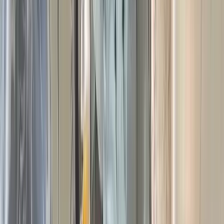
'নিয়মিত বই পড়ুন, আলোকিত জীবন গড়ুন'-এ স্লোগানকে ধারণ করে
শুক্রবার (৮ মে) বাদ আছর দোয়া-মোনাজাতের মাধ্যমে স্থানীয় মুসল্লি,
শিক্ষক, সাংবাদিক ও বিভিন্ন শ্রেণিপেশার সুধীজনদের নিয়ে
মসজিদভিত্তিক ওই মহতী পাঠাগার কার্যক্রমের শুভ উদ্বোধন করা হয়।
পাঠাগার উদ্বোধনের আগে বাইতুল আমান জামে মসজিদে এক সংক্ষিপ্ত
উদ্বোধনী আলোচনা সভা অনুষ্ঠিত হয়। এতে সভাপতিত্ব করেন মসজিদ ও
পাঠাগারের প্রতিষ্ঠাতা ঢাকার এভারগ্রীণ ট্রেডিং ইন্টারন্যাশনালের
ব্যবস্থাপনা পরিচালক, বাবুগঞ্জ ডিগ্রি কলেজের গভর্নিং বডির সাবেক
সভাপতি এবং উপজেলার বিভিন্ন দাতব্য প্রতিষ্ঠানের প্রতিষ্ঠাতা দানবীর
আবুল কালাম আজাদ। বাইতুল আমান জামে মসজিদের খতিব হাফেজ
মাওলানা মো. মজিবুর রহমানের সঞ্চালনায় এসময় আমন্ত্রিত অতিথিদের
মধ্যে বক্তব্য রাখেন রিটায়ার্ড এয়ার ফোর্সেস পার্সোনেল ওয়েলফেয়ার
অ্যাসোসিয়েশনের জেনারেল সেক্রেটারি, বহুজাতিক কোম্পানির লিগ্যাল
অ্যাডভাইজার ও বাবুগঞ্জ ডিগ্রি কলেজের বিদ্যোৎসাহী সদস্য
অ্যাডভোকেট এস.এম সফিউল্লাহ, বাবুগঞ্জ ডিগ্রি কলেজের সাবেক অধ্যক্ষ
ও টিচার্স ক্লাবের সভাপতি অধ্যাপক শাহে আলম, সরকারি বাবুগঞ্জ পাইলট
মাধ্যমিক বিদ্যালয়ের প্রধান শিক্ষক মাওলানা ইব্রাহিম খলিল, সহকারী
শিক্ষক ও বরিশাল মহানগর ছাত্রদলের সাবেক সহ-সভাপতি আজিজুল
হক, ইসলামী আন্দোলনের উপজেলা সভাপতি মাওলানা মো. রহমতুল্লাহ
মাতুব্বর, বিমানবন্দর প্রেসক্লাব সভাপতি ও সুজন সম্পাদক আরিফ