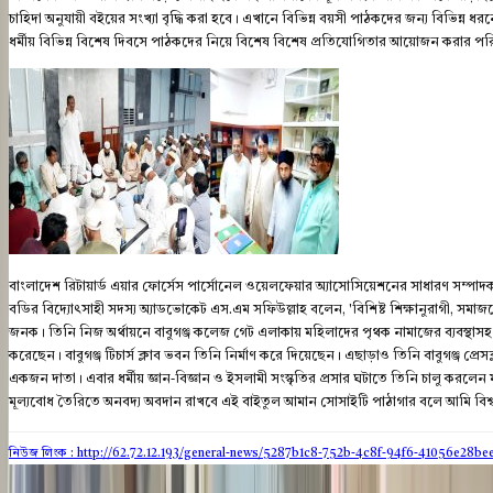
চাহিদা অনুযায়ী বইয়ের সংখ্যা বৃদ্ধি করা হবে। এখানে বিভিন্ন বয়সী পাঠকদের জন্য বিভিন্ন 
ধর্মীয় বিভিন্ন বিশেষ দিবসে পাঠকদের নিয়ে বিশেষ বিশেষ প্রতিযোগিতার আয়োজন করার পরি
বাংলাদেশ রিটায়ার্ড এয়ার ফোর্সেস পার্সোনেল ওয়েলফেয়ার অ্যাসোসিয়েশনের সাধারণ সম্পাদক
বডির বিদ্যোৎসাহী সদস্য অ্যাডভোকেট এস.এম সফিউল্লাহ বলেন, 'বিশিষ্ট শিক্ষানুরাগী, সমা
জনক। তিনি নিজ অর্থায়নে বাবুগঞ্জ কলেজ গেট এলাকায় মহিলাদের পৃথক নামাজের ব্যবস্থাসহ 
করেছেন। বাবুগঞ্জ টিচার্স ক্লাব ভবন তিনি নির্মাণ করে দিয়েছেন। এছাড়াও তিনি বাবুগঞ্জ প্রেসক
একজন দাতা। এবার ধর্মীয় জ্ঞান-বিজ্ঞান ও ইসলামী সংস্কৃতির প্রসার ঘটাতে তিনি চালু করলে
মূল্যবোধ তৈরিতে অনবদ্য অবদান রাখবে এই বাইতুল আমান সোসাইটি পাঠাগার বলে আমি বিশ্বাস
নিউজ লিংক : http://62.72.12.193
/general-news/5287b1c8-752b-4c8f-94f6-41056e28be