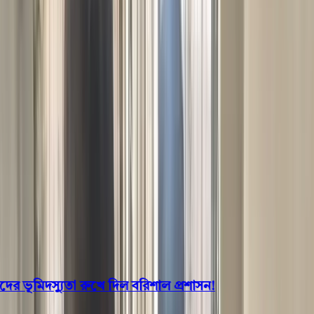
বরিশাল
ভোলা
ঝালকাঠি
বরগুনা
পিরোজপুর
পটুয়াখালী
রাজনীতি
খেলাধুলা
বিনোদন
জাতীয়
Open menu
This is the News Sidebar
খুঁজুন
সাধারণ সংবাদ
শিরোনাম
ভূমিদস্যুতা রুখে দিল বরিশাল প্রশাসন!