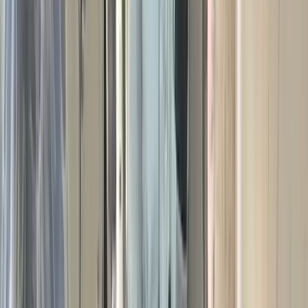
বাবুগঞ্জে মসজিদভিত্তিক বাইতুল আমান সোসাইটি পাঠাগারের শুভ
উদ্বোধন করছেন বিশিষ্ট শিক্ষানুরাগী, সমাজসেবক ও দানবীর আবুল
কালাম আজাদ এবং অতিথিবৃন্দ।
বরিশালের বাবুগঞ্জে ধর্মীয় এবং নৈতিক শিক্ষার প্রসারের মাধ্যমে
আলোকিত মানুষ গড়ার প্রত্যয় নিয়ে বিশিষ্ট শিক্ষানুরাগী, সমাজসেবক ও
দানবীর আবুল কালাম আজাদ কলেজ গেট এলাকায় নিজের প্রতিষ্ঠিত
দৃষ্টিনন্দন বাইতুল আমান জামে মসজিদ কমপ্লেক্সের নিচতলায় এবার চালু
করলেন "বাইতুল আমান সোসাইটি পাঠাগার" নামের একটি লাইব্রেরি।