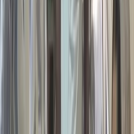
সোসাইটি পাঠাগার বলে আমি বিশ্বাস করি। তাঁর এই মহতী উদ্যোগ
নিঃসন্দেহে প্রশংসনীয় এবং অনুকরণীয়।' #
আরও পড়ুন: