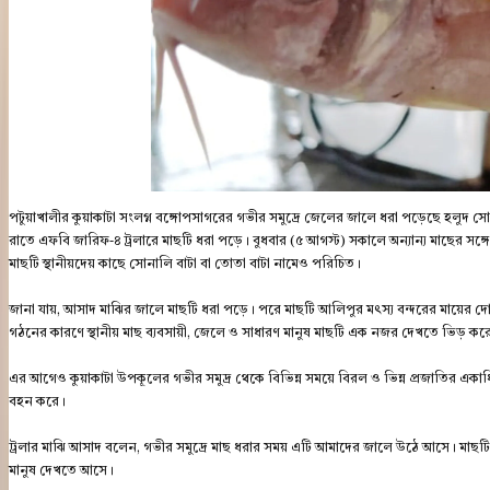
পটুয়াখালীর কুয়াকাটা সংলগ্ন বঙ্গোপসাগরের গভীর সমুদ্রে জেলের জালে ধরা পড়েছে হলুদ সোন
রাতে এফবি জারিফ-৪ ট্রলারে মাছটি ধরা পড়ে। বুধবার (৫ আগস্ট) সকালে অন্যান্য মাছের সঙ
মাছটি স্থানীয়দেয় কাছে সোনালি বাটা বা তোতা বাটা নামেও পরিচিত।
জানা যায়, আসাদ মাঝির জালে মাছটি ধরা পড়ে। পরে মাছটি আলিপুর মৎস্য বন্দরের মায়ের 
গঠনের কারণে স্থানীয় মাছ ব্যবসায়ী, জেলে ও সাধারণ মানুষ মাছটি এক নজর দেখতে ভিড় কর
এর আগেও কুয়াকাটা উপকূলের গভীর সমুদ্র থেকে বিভিন্ন সময়ে বিরল ও ভিন্ন প্রজাতির একাধিক সা
বহন করে।
ট্রলার মাঝি আসাদ বলেন, গভীর সমুদ্রে মাছ ধরার সময় এটি আমাদের জালে উঠে আসে। মাছ
মানুষ দেখতে আসে।