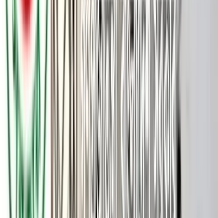
পটুয়াখালীর বাউফল উপজেলায় জলাবদ্ধতা নিরসনের উদ্যোগ ঘিরে
তর্কের জেরে সংঘর্ষে একজন নিহত ও অন্তত সাতজন আহত হয়েছেন।
এর মধ্যে তিনজনের অবস্থা আশঙ্কাজনক। বুধবার সকাল ৮টার দিকে
ঘটনাটি ঘটে উপজেলার কালাইয়া লঞ্চঘাটের পূর্ব পাশে হাওলাদার বাড়ি
এলাকায়।
নিহতের নাম রবিন হাওলাদার (৫৫)। তিনি থাকতেন হাওলাদার বাড়িতে।
আহত সদস্যরা হলেন— রবিনের স্ত্রী ঠাকুর রানী হাওলাদার (৪৫), তার বড়
ছেলে হৃদয় হাওলাদার (২২) এবং ছেলে রনি হাওলাদার (২০)। অন্য
পক্ষের আহতরা হলেন— আনন্দ ব্যাপারী (৫৫), কুসুম রানী (৪৫), প্রদীপ
ব্যাপারী (২৭) এবং রতন ব্যাপারী (২৫)।
এসব তথ্য বরিশালটাইমসকে নিশ্চিত করেছেন বাউফল থানা পুলিশের
ওসি সিরাজুল ইসলাম।