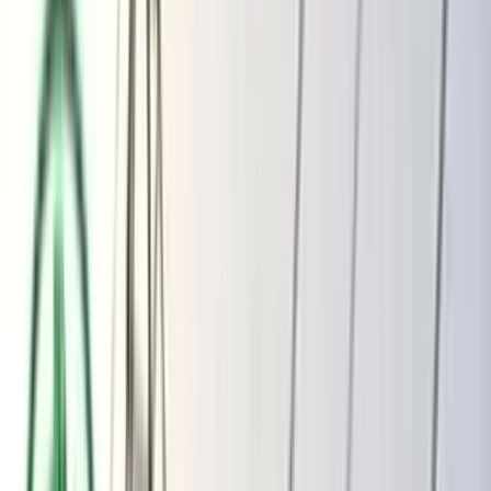
ভোলার মেঘনা-তেঁতুলিয়ায় অবৈধ বালু
উত্তোলন বন্ধে বিভিন্ন সরকারি দপ্তরে আইনি
নোটিশ
অতিরিক্ত বিলের অভিযোগকে অস্বীকার করছে
বিদ্যুৎ বিভাগ
শুক্রবার, ০৭ আগস্ট ২০২৬
২৩ শ্রাবণ ১৪৩৩ বঙ্গাব্দ