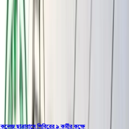
বরিশাল
ভোলা
ঝালকাঠি
বরগুনা
পিরোজপুর
পটুয়াখালী
রাজনীতি
খেলাধুলা
বিনোদন
জাতীয়
Open menu
This is the News Sidebar
খুঁজুন
সাধারণ সংবাদ
শিরোনাম
 ছাত্রাবাসে শিবিরের ৯ কর্মীর কক্ষে