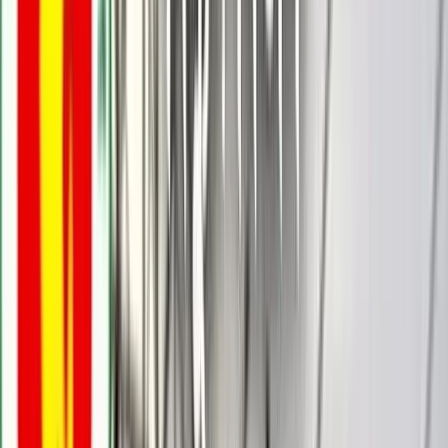
জসীম ‍উদ্দিন, বাউফল
০৩ জুন, ২০২৬ ১৭:৫৮
০৩ জুন, ২০২৬ ১৭:৫৮
শেয়ার
প্রিন্ট এন্ড সেভ