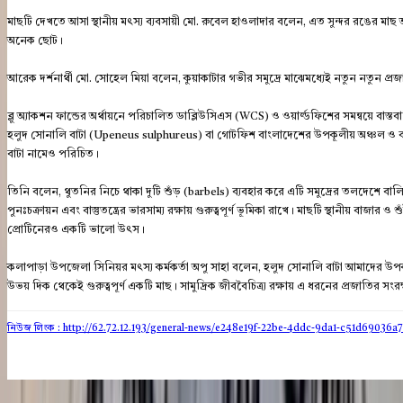
মাছটি দেখতে আসা স্থানীয় মৎস্য ব্যবসায়ী মো. রুবেল হাওলাদার বলেন, এত সুন্দর রঙের 
অনেক ছোট।
আরেক দর্শনার্থী মো. সোহেল মিয়া বলেন, কুয়াকাটার গভীর সমুদ্রে মাঝেমধ্যেই নতুন নতুন 
ব্লু অ্যাকশন ফান্ডের অর্থায়নে পরিচালিত ডাব্লিউসিএস (WCS) ও ওয়ার্ল্ডফিশের সমন্বয়ে বাস্ত
হলুদ সোনালি বাটা (Upeneus sulphureus) বা গোটফিশ বাংলাদেশের উপকূলীয় অঞ্চল ও বঙ্গোপ
বাটা নামেও পরিচিত।
তিনি বলেন, থুতনির নিচে থাকা দুটি শুঁড় (barbels) ব্যবহার করে এটি সমুদ্রের তলদেশে বালি ও
পুনঃচক্রায়ন এবং বাস্তুতন্ত্রের ভারসাম্য রক্ষায় গুরুত্বপূর্ণ ভূমিকা রাখে। মাছটি স্থানীয় বাজার ও
প্রোটিনেরও একটি ভালো উৎস।
কলাপাড়া উপজেলা সিনিয়র মৎস্য কর্মকর্তা অপু সাহা বলেন, হলুদ সোনালি বাটা আমাদের উপ
উভয় দিক থেকেই গুরুত্বপূর্ণ একটি মাছ। সামুদ্রিক জীববৈচিত্র্য রক্ষায় এ ধরনের প্রজাতির
নিউজ লিংক : http://62.72.12.193
/general-news/e248e19f-22be-4ddc-9da1-c51d69036a