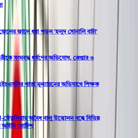
ের জালে ধরা পড়ল 'হলুদ সোনালি বাটা'
কে সংঘবদ্ধ ধর্ষণের অভিযোগ, গ্রেপ্তার ৩
চএসসির খাতা মূল্যায়নের অভিযাগে শিক্ষক
ুলিয়ায় অবৈধ বালু উত্তোলন বন্ধে বিভিন্ন
আইনি নোটিশ