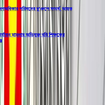
ধিকার পরিষদের দু’গ্রুপে সংঘর্ষ, আহত
যাতন মামলায় অভিযুক্ত ববি শিক্ষকের
পটুয়াখালী
বাউফলে সংঘর্ষে নিহত ১