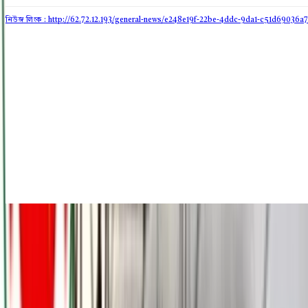
নিউজ লিংক : http://62.72.12.193
/general-news/e248e19f-22be-4ddc-9da1-c51d69036a