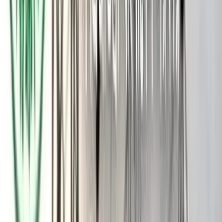
পুলিশ জানিয়েছে, এলাকায় দীর্ঘদিন ধরেই জলাবদ্ধতা। পানি সরানোর জন্য
একটি পাইপ স্থাপনের উদ্যোগ নেন রবিন হাওলাদার। এ কাজে
প্রতিবেশীদের কাছে চান আর্থিক সহযোগিতা। তবে রতন ব্যাপারী টাকা
দিতে না চাইলে গতকাল মঙ্গলবার দুই পরিবারের মধ্যে বাকবিতণ্ডা হয়।
এর জেরে বুধবার সকালে এলাকার পুকুরপাড়ে রবিন ও রতনের মধ্যে
আবারও তর্ক শুরু হয়। একপর্যায়ে তা সংঘর্ষে রূপ নেয়। অভিযোগ রয়েছে,
রতন ব্যাপারীর নেতৃত্বে কয়েকজন দেশীয় অস্ত্র নিয়ে হামলা চালায়। এতে
রবিন গুরুতর আহত হন।
পরে তাকে উদ্ধার করে উপজেলা স্বাস্থ্য কমপ্লেক্সে নিলে চিকিৎসক মৃত
ঘোষণা করেন। গুরুতর আহত হৃদয়, ঠাকুর রানী ও রনিকে উন্নত
চিকিৎসার জন্য বরিশাল শের-ই-বাংলা মেডিকেল কলেজ হাসপাতালে
পাঠানো হয়েছে। হাসপাতালের জরুরি বিভাগের চিকিৎসক জানিয়েছেন
এসব।
ওসি সিরাজুল ইসলাম জানিয়েছেন, ঘটনাস্থলে পুলিশ পাঠানো হয়েছে। এ
ঘটনায় আনন্দ ব্যাপারী ও তার দুই ছেলেকে হেফাজতে নেওয়া হয়েছে।
অন্য আসামিদের আটকের চেষ্টা চলছে। তদন্ত শেষে প্রয়োজনীয় আইনি
ব্যবস্থা নেওয়া হবে।’