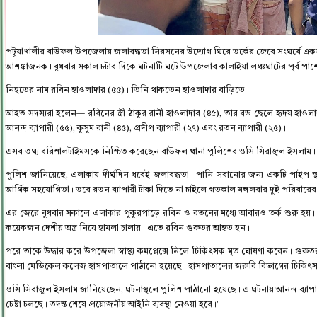
পটুয়াখালীর বাউফল উপজেলায় জলাবদ্ধতা নিরসনের উদ্যোগ ঘিরে তর্কের জেরে সংঘর্ষে 
আশঙ্কাজনক। বুধবার সকাল ৮টার দিকে ঘটনাটি ঘটে উপজেলার কালাইয়া লঞ্চঘাটের পূর্ব পা
নিহতের নাম রবিন হাওলাদার (৫৫)। তিনি থাকতেন হাওলাদার বাড়িতে।
আহত সদস্যরা হলেন— রবিনের স্ত্রী ঠাকুর রানী হাওলাদার (৪৫), তার বড় ছেলে হৃদয় হা
আনন্দ ব্যাপারী (৫৫), কুসুম রানী (৪৫), প্রদীপ ব্যাপারী (২৭) এবং রতন ব্যাপারী (২৫)।
এসব তথ্য বরিশালটাইমসকে নিশ্চিত করেছেন বাউফল থানা পুলিশের ওসি সিরাজুল ইসলাম।
পুলিশ জানিয়েছে, এলাকায় দীর্ঘদিন ধরেই জলাবদ্ধতা। পানি সরানোর জন্য একটি পাইপ স
আর্থিক সহযোগিতা। তবে রতন ব্যাপারী টাকা দিতে না চাইলে গতকাল মঙ্গলবার দুই পরিবারের 
এর জেরে বুধবার সকালে এলাকার পুকুরপাড়ে রবিন ও রতনের মধ্যে আবারও তর্ক শুরু হয়। এক
কয়েকজন দেশীয় অস্ত্র নিয়ে হামলা চালায়। এতে রবিন গুরুতর আহত হন।
পরে তাকে উদ্ধার করে উপজেলা স্বাস্থ্য কমপ্লেক্সে নিলে চিকিৎসক মৃত ঘোষণা করেন। গুর
বাংলা মেডিকেল কলেজ হাসপাতালে পাঠানো হয়েছে। হাসপাতালের জরুরি বিভাগের চিকি
ওসি সিরাজুল ইসলাম জানিয়েছেন, ঘটনাস্থলে পুলিশ পাঠানো হয়েছে। এ ঘটনায় আনন্দ ব্যা
চেষ্টা চলছে। তদন্ত শেষে প্রয়োজনীয় আইনি ব্যবস্থা নেওয়া হবে।’