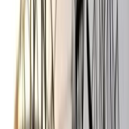
বঙ্গোপসাগরে জেলের জালে ধরা
পড়ল 'হলুদ সোনালি বাটা'
০৬ আগস্ট, ২০২৬ ১৩:৫৪