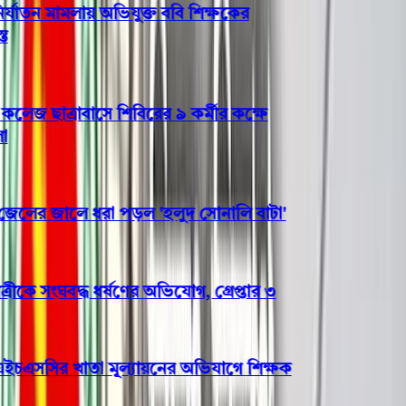
যাতন মামলায় অভিযুক্ত ববি শিক্ষকের
 ছাত্রাবাসে শিবিরের ৯ কর্মীর কক্ষে
ের জালে ধরা পড়ল 'হলুদ সোনালি বাটা'
কে সংঘবদ্ধ ধর্ষণের অভিযোগ, গ্রেপ্তার ৩
চএসসির খাতা মূল্যায়নের অভিযাগে শিক্ষক