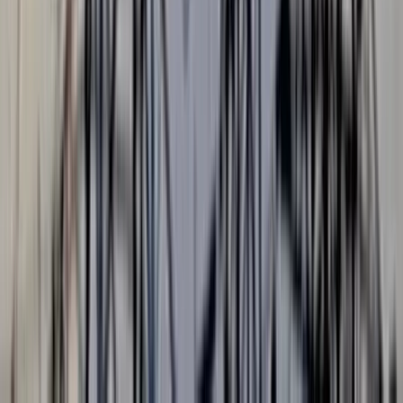
পটুয়াখালীর কুয়াকাটা সংলগ্ন বঙ্গোপসাগরের গভীর সমুদ্রে জেলের জালে
ধরা পড়েছে হলুদ সোনালি বাটা (Yellow Goatfish) নামে একটি
সামুদ্রিক মাছ। মঙ্গলবার গভীর রাতে এফবি জারিফ-৪ ট্রলারে মাছটি ধরা
পড়ে। বুধবার (৫ আগস্ট) সকালে অন্যান্য মাছের সঙ্গে এটি আলিপুর মৎস্য
বন্দরে আনা হলে কৌতূহলী মানুষের ভিড় জমে যায়। মাছটি স্থানীয়দেয়
কাছে সোনালি বাটা বা তোতা বাটা নামেও পরিচিত।
জানা যায়, আসাদ মাঝির জালে মাছটি ধরা পড়ে। পরে মাছটি আলিপুর
মৎস্য বন্দরের মায়ের দোয়া ফিস গদিতে নিয়ে আসা হলে এর উজ্জ্বল