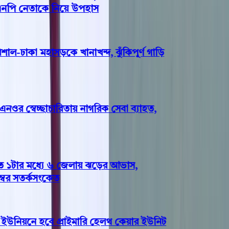
এনপি নেতাকে নিয়ে উপহাস
ল-ঢাকা মহাসড়কে খানাখন্দ, ঝুঁকিপূর্ণ গাড়ি
 স্বেচ্ছাচারিতায় নাগরিক সেবা ব্যাহত,
টার মধ্যে ৬ জেলায় ঝড়ের আভাস,
র সতর্কসংকেত
উনিয়নে হবে প্রাইমারি হেলথ কেয়ার ইউনিট