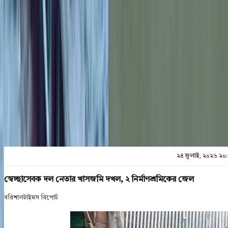
শেয়ার
প্রিন্ট এন্ড সেভ
২৪ জুলাই, ২০২৬ ২০
স্বেচ্ছাসেবক দল নেতার খাসজমি দখল, ২ নির্মাণশ্রমিকের জেল
বরিশালটাইমস রিপোর্ট