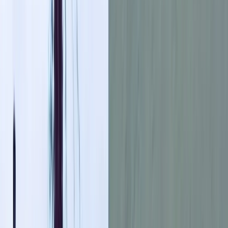
শফিকুল ইসলাম খোকন, পাথরঘাটা
১৬ এপ্রিল, ২০২৬ ১৭:০৭
১৬ এপ্রিল, ২০২৬ ১৭:০৭
শেয়ার