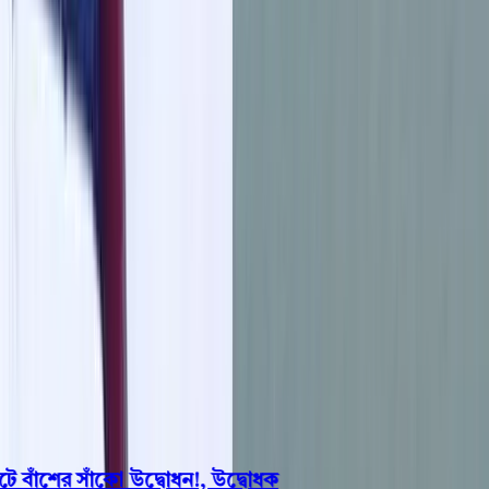
বরিশাল
ভোলা
ঝালকাঠি
বরগুনা
পিরোজপুর
পটুয়াখালী
রাজনীতি
খেলাধুলা
বিনোদন
জাতীয়
Open menu
This is the News Sidebar
খুঁজুন
সাধারণ সংবাদ
শিরোনাম
াঁশের সাঁকো উদ্বোধন!, উদ্বোধক