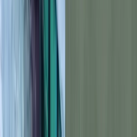
বরগুনার বেতাগী পৌর শহরে গভীর রাতে সরকারি জমি দখল করে
দোকানঘর নির্মাণের অভিযোগ উঠেছে উপজেলা স্বেচ্ছাসেবক দলের
আহ্বায়ক মো. নেছার খানের বিরুদ্ধে। আজ শুক্রবার (২৪ জুলাই)
সকালে খবর পেয়ে উপজেলা নির্বাহী কর্মকর্তা (ইউএনও) অভিযান