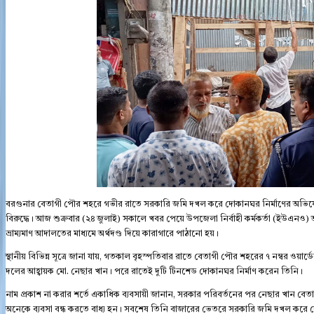
বরগুনার বেতাগী পৌর শহরে গভীর রাতে সরকারি জমি দখল করে দোকানঘর নির্মাণের অভিযো
বিরুদ্ধে। আজ শুক্রবার (২৪ জুলাই) সকালে খবর পেয়ে উপজেলা নির্বাহী কর্মকর্তা (ইউএনও) অ
ভ্রাম্যমাণ আদালতের মাধ্যমে অর্থদণ্ড দিয়ে কারাগারে পাঠানো হয়।
স্থানীয় বিভিন্ন সূত্রে জানা যায়, গতকাল বৃহস্পতিবার রাতে বেতাগী পৌর শহরের ৭ নম্বর ও
দলের আহ্বায়ক মো. নেছার খান। পরে রাতেই দুটি টিনশেড দোকানঘর নির্মাণ করেন তিনি।
নাম প্রকাশ না করার শর্তে একাধিক ব্যবসায়ী জানান, সরকার পরিবর্তনের পর নেছার খান বেতা
অনেকে ব্যবসা বন্ধ করতে বাধ্য হন। সবশেষ তিনি বাজারের ভেতরে সরকারি জমি দখল করে 