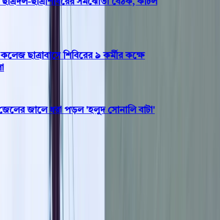
্রদল-ছাত্রশিবিরের সমঝোতা বৈঠক, কাটল
জ ছাত্রাবাসে শিবিরের ৯ কর্মীর কক্ষে
লের জালে ধরা পড়ল 'হলুদ সোনালি বাটা'
বরগুনা
পাথরঘাটায় নিরাপদ পানি
নিশ্চিকরণে গণশুনানি