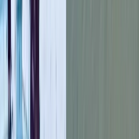
আলমগীর হোসেনের সভাপতিত্বে প্রধান অতিথি ছিলেন পাথরঘাটা
উপজেলা জনস¦াস্থ্য প্রকৌশলী মো.মেহেদী হাসান।
বিশেষ অতিথি ছিলেন, নজরুল স¥ৃতি সংসদের নির্বাহী পরিচালক সাহাব
উদ্দিন পান্না, জ্ঞানপাড়া খলিফারহাট মাধ্যমিক বিদ্যালয়ের প্রধান শিক
মো.বেলায়েত হোসেন, উপকূল অনুসন্ধানী সাংবাদিক ও গবেষক শফিকুল
ইসলাম খোকন, পাথরঘাটা প্রেসকাবের সাধারণ সম্পাদক নজমুল হক
সেলিম প্রমুখ।
গণশুনানীতে পাথরঘাটায় সুপেয় পানির সংকট এবং বাস্তবতার উপর ভিত্তি
করে পিএসএফ অচল থাকা, লবণাক্ততা, টাংকির অভাবে বৃষ্টির পানি
সংরণে সীমাবদ্ধতা, নিরাপদ পানি উৎস্য স্থাপন ও রনাবেণ,মনিটরিং ও
তদারকি, জরুরী ব্যবস্থা ও প্রতিকার, সুবিধাজনক পানির ব্যবস্থা তৈরী
সচেতনতা বৃদ্ধি ও শিা, শিা প্রতিষ্ঠান এবং সাইকোন শেল্টার কাম স্কুল
দুর্যোগকালীন পানি নিশ্চিত করণ, নারীদের নিরাপত্তাসহ নীতিমালা ও
পরিকল্পনা প্রণয়নে প্রশ্ন করেন স্থানীয়রা।
সভায় উপস্থিত সরকারি কর্মকর্তা ও অতিথিদের নিকট নিরাপদ পানি,
বাল্যবিয়ে প্রতিরোধ ও শিশু সুরার বিষয়ে সাধারণ জনগণ কিংবা
সেবাগ্রহীতাদের প থেকে নানামুখী প্রশ্ন করা হয়।
এসময় প্রশ্নের উওর সহ এবং ফলাফলে জনগণের সমস্যা সমাধানে