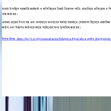
সভায় উপস্থিত সরকারি কর্মকর্তা ও অতিথিদের নিকট নিরাপদ পানি, বাল্যবিয়ে প্রতিরোধ ও শ
প্রশ্ন করা হয়।
এসময় প্রশ্নের উওর সহ এবং ফলাফলে জনগণের সমস্যা সমাধানে সেবাদাতা হিসেবে একাধিক অ
কর্তৃপ এবং উর্দ্ধতন কর্তৃপরে কাছে পাঠানোর জন্য সুপারিশ করা হয়।
নিউজ লিংক : http://62.72.12.193
/general-news/f1da90ca-835d-4bc4-a989-2fa595d5dc