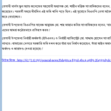
বেতাগী গার্লস স্কুল অ্যান্ড কলেজের সহযোগী অধ্যাপক মো. শাহীন মল্লিক সাংবাদিকদের বল
করেছেন। পরবর্তী সময়ে দীর্ঘদিন এই জমি খালি পড়ে ছিল। এই সুযোগে বিএনপি নেতা অবৈধ
করে বেড়াচ্ছেন।
বেতাগী উপজেলা বিএনপির সাবেক আহ্বায়ক মো. শাহ জাহান কবির সাংবাদিকদের বলেন, ‘যা
এদের আমরা কঠোরভাবে প্রতিহত করব।’
বেতাগী উপজেলা নির্বাহী কর্মকর্তা (ইউএনও) ও নির্বাহী ম্যাজিস্ট্রেট মো. সাদ্দাম হোসেন স
লাগবে। বাজারের ভেতরে সরকারি জমি দখল করে যাঁরা ঘর নির্মাণ করেছেন, তাঁরা আইন অমান্য
অর্থদণ্ড ও কারাদণ্ড দেওয়া হয়েছে।’
নিউজ লিংক : http://62.72.12.193
/general-news/f1da90ca-835d-4bc4-a989-2fa595d5dc