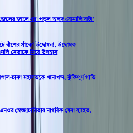
লের জালে ধরা পড়ল 'হলুদ সোনালি বাটা'
াঁশের সাঁকো উদ্বোধন!, উদ্বোধক
এনপি নেতাকে নিয়ে উপহাস
ল-ঢাকা মহাসড়কে খানাখন্দ, ঝুঁকিপূর্ণ গাড়ি
 স্বেচ্ছাচারিতায় নাগরিক সেবা ব্যাহত,