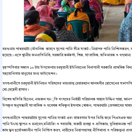
বরগুনার পাথরঘাটা ভৌগলিক কারণে সুপেয় পানি তীব্র সংকট। নিরাপদ পানি নিশ্চিতকরণ, বা
হয়েছে। এতে স্থানীয় জনপ্রতিনিধি, সরকারি কর্মকর্তা, শিক, সাংবাদিক, অভিভাবক ও গণ্যমান্য 
বৃহস্পতিবার সকাল ১০ টায় উপজেলার চরদুয়ানী ইউনিয়নের বিনাপানী সরকারি প্রাথমিক বিদ্
সহযোগিতায় মানুষের জন্য ফাউন্ডেশন।
গণশুনানীতে চরদুয়ানী ইউনিয়ন পরিষদের ভারপ্রাপ্ত চেয়ারম্যান আলমগীর হোসেনের সভাপতিত
মো.মেহেদী হাসান।
বিশেষ অতিথি ছিলেন, নজরুল স¥ৃতি সংসদের নির্বাহী পরিচালক সাহাব উদ্দিন পান্না, জ্ঞান
উপকূল অনুসন্ধানী সাংবাদিক ও গবেষক শফিকুল ইসলাম খোকন, পাথরঘাটা প্রেসকাবের সাধার
গণশুনানীতে পাথরঘাটায় সুপেয় পানির সংকট এবং বাস্তবতার উপর ভিত্তি করে পিএসএফ অচল থা
পানি উৎস্য স্থাপন ও রনাবেণ,মনিটরিং ও তদারকি, জরুরী ব্যবস্থা ও প্রতিকার, সুবিধাজনক পানির
কাম স্কুল দুর্যোগকালীন পানি নিশ্চিত করণ, নারীদের নিরাপত্তাসহ নীতিমালা ও পরিকল্পনা প্রণয়ন