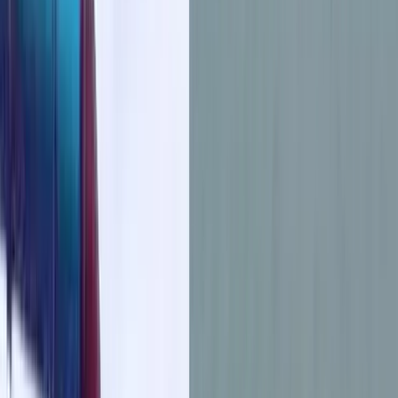
বরিশালসহ রাত ১টার মধ্যে ৬ জেলায় ঝড়ের
আভাস, নদীবন্দরে ১ নম্বর সতর্কসংকেত
ভোলার মেঘনা-তেঁতুলিয়ায় অবৈধ বালু
উত্তোলন বন্ধে বিভিন্ন সরকারি দপ্তরে আইনি
নোটিশ
শনিবার, ০৮ আগস্ট ২০২৬
২৪ শ্রাবণ ১৪৩৩ বঙ্গাব্দ