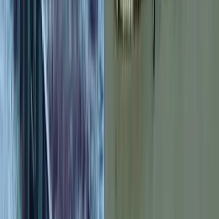
বরিশালসহ রাত ১টার মধ্যে ৬
জেলায় ঝড়ের আভাস, নদীবন্দরে ১
নম্বর সতর্কসংকেত
০৭ আগস্ট, ২০২৬ ১৯:৫০