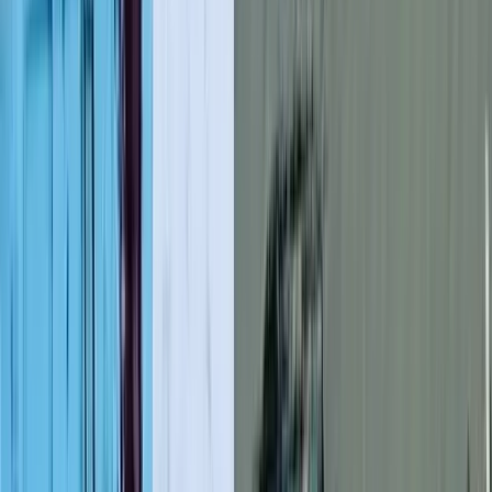
লাল ফিতা কেটে বাঁশের সাঁকো
উদ্বোধন!, উদ্বোধক শীর্ষস্থানীয়
বিএনপি নেতাকে নিয়ে উপহাস
০৮ আগস্ট, ২০২৬ ০১:১২