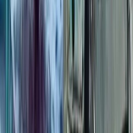
বাকেরগঞ্জ ইউএনওর স্বেচ্ছাচারিতায়