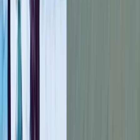
বরগুনার পাথরঘাটা ভৌগলিক কারণে সুপেয় পানি তীব্র সংকট। নিরাপদ
পানি নিশ্চিতকরণ, বাল্যবিয়ে প্রতিরোধ এবং শিশু সুরা জোরদারের ল্েয
গণশুনানী অনুষ্ঠিত হয়েছে। এতে স্থানীয় জনপ্রতিনিধি, সরকারি কর্মকর্তা,
শিক, সাংবাদিক, অভিভাবক ও গণ্যমান্য ব্যক্তিরা অংশ নেন।
বৃহস্পতিবার সকাল ১০ টায় উপজেলার চরদুয়ানী ইউনিয়নের বিনাপানী
সরকারি প্রাথমিক বিদ্যালয় অনুষ্ঠিত গণ-শুনানির আয়োজন করে নজরুল
স্মৃতি সংসদ, সহযোগিতায় মানুষের জন্য ফাউন্ডেশন।
গণশুনানীতে চরদুয়ানী ইউনিয়ন পরিষদের ভারপ্রাপ্ত চেয়ারম্যান