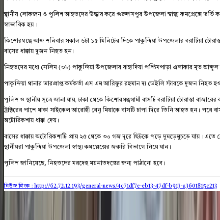
স্থানীয় লোকজন ও পুলিশ আহতদের উদ্ধার করে গুরুদাসপুর উপজেলা স্বাস্থ্য কমপ্লেক্সে ভর্
স্বাভাবিক হয়।
কিশোরগঞ্জে আজ শনিবার সকাল ৬টা ১৫ মিনিটের দিকে পাকুন্দিয়া উপজেলার বরাটিয়া চৌরাস
বাসের ধাক্কায় দুজন নিহত হন।
নিহতদের মধ্যে সেলিম (৩৮) পাকুন্দিয়া উপজেলার বাহাদিয়া পশ্চিমপাড়া এলাকার মৃত আব্দুল 
পাকুন্দিয়া থানার ভারপ্রাপ্ত কর্মকর্তা এস এম আরিফুর রহমান দ্য ডেইলি স্টারকে দুজন নিহত
পুলিশ ও স্থানীয় সূত্রে জানা যায়, ঢাকা থেকে কিশোরগঞ্জগামী বাসটি বরাটিয়া চৌরাস্তা বাজারের
ট্রাক্টরের পাশে থাকা সাইকেল আরোহী রেনু মিয়াকে বাসটি চাপা দিরে তিনি আহত হন। পরে বা
অটোরিকশায় ধাক্কা দেয়।
বাসের ধাক্কায় অটোরিকশাটি প্রায় ২৫ থেকে ৩০ গজ দূরে ছিটকে পড়ে দুমড়েমুচড়ে যায়। এতে
স্থানীয়রা পাকুন্দিয়া উপজেলা স্বাস্থ্য কমপ্লেক্সের জরুরি বিভাগে নিয়ে যান।
পুলিশ জানিয়েছে, নিহতদের মরদেহ ময়নাতদন্তের জন্য পাঠানো হবে।
নিউজ লিংক : http://62.72.12.193
/general-news/4c71df7e-eb13-47df-b913-a3601815c213