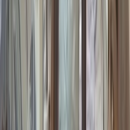
সালমান শাহ হত্যা মামলায়
বিমানবন্দর থেকে ডন গ্রেপ্তার,
সিআইডির কাছে হস্তান্তর