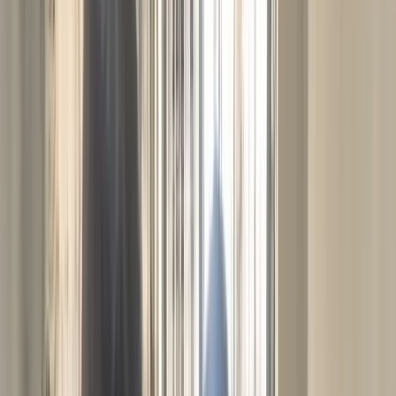
সালমান শাহ হত্যা মামলায় বিমানবন্দর থেকে
ডন গ্রেপ্তার, সিআইডির কাছে হস্তান্তর
উপজেলা স্বাস্থ্য কমপ্লেক্সে জলাতঙ্কের টিকা নেই,
চাঁদপুরের সিভিল সার্জনকে বদলি
রবিবার, ০৯ আগস্ট ২০২৬
২৫ শ্রাবণ ১৪৩৩ বঙ্গাব্দ