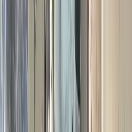
ছবি: সংগৃহীত
দক্ষিণাঞ্চলসহ দেশের ১৩ অঞ্চলে দমকা থেকে ঝড়ো হাওয়াসহ
কালবৈশাখী ঝড়ের পূর্বাভাস দিয়েছে আবহাওয়া অধিদপ্তর। শুক্রবার (২৯
মে) দুপুর ২টা থেকে দিবাগত রাত ১টা পর্যন্ত দেশের অভ্যন্তরীণ
নদীবন্দরগুলোর জন্য এ সতর্কতা জারি করা হয়েছে।
আবহাওয়া অধিদপ্তরের ঝড় সতর্কীকরণ কেন্দ্র জানিয়েছে, রাজশাহী,
পাবনা, বগুড়া, যশোর, কুষ্টিয়া, খুলনা, বরিশাল, পটুয়াখালী, নোয়াখালী,
কুমিল্লা, ঢাকা, ফরিদপুর ও টাঙ্গাইল অঞ্চলের ওপর দিয়ে পশ্চিম বা উত্তর-
পশ্চিম দিক থেকে ঘণ্টায় ৬০ থেকে ৮০ কিলোমিটার বেগে ঝড়ো
হাওয়াসহ বৃষ্টি, বজ্রবৃষ্টি অথবা কালবৈশাখী ঝড় বয়ে যেতে পারে।