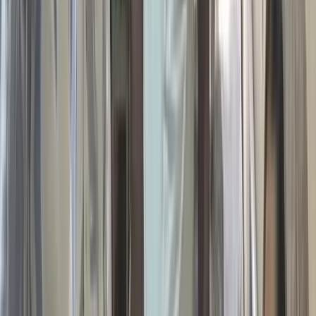
সালমান শাহ হত্যা মামলায়
বিমানবন্দর থেকে ডন গ্রেপ্তার,
সিআইডির কাছে হস্তান্তর
০৯ আগস্ট, ২০২৬ ১৫:৫২