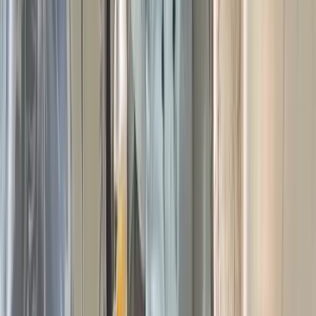
এসব এলাকার নদীবন্দরকে ২ নম্বর নৌ-হুঁশিয়ারি সংকেত দেখাতে বলা
হয়েছে।
এছাড়া দেশের অন্যান্য অঞ্চলে পশ্চিম বা উত্তর-পশ্চিম দিক থেকে ঘণ্টায়
৪৫ থেকে ৬০ কিলোমিটার বেগে দমকা হাওয়াসহ বৃষ্টি বা বজ্রবৃষ্টির
সম্ভাবনা রয়েছে। সংশ্লিষ্ট নদীবন্দরগুলোকে ১ নম্বর সতর্ক সংকেত
প্রদর্শনের নির্দেশনা দেওয়া হয়েছে।
আবহাওয়া অধিদপ্তর জানিয়েছে, আকস্মিক দমকা হাওয়া ও বজ্রঝড়ের
কারণে নদীপথে চলাচলকারী নৌযানগুলোকে সতর্কতার সঙ্গে চলাচল
করতে হবে। একই সঙ্গে প্রয়োজনীয় নিরাপত্তা ব্যবস্থা অনুসরণের পরামর্শ
দেওয়া হয়েছে।
আরও পড়ুন: