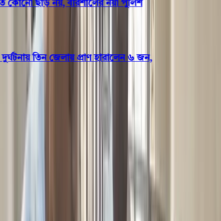
কোনো ছাড় নয়, বরিশালের নয়া পুলিশ
ঘটনায় তিন জেলায় প্রাণ হারালেন ৬ জন,
সারাদেশ
রাত ১টার মধ্যে দক্ষিণাঞ্চলসহ ১৩
অঞ্চলে তাণ্ডব চালাবে কালবৈশাখী
ঝড়, নদীবন্দরে সতর্কতা