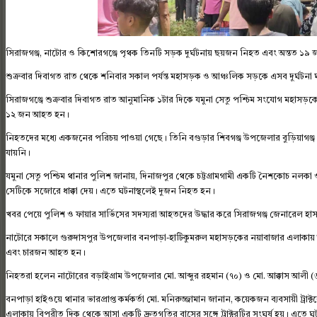
সিরাজগঞ্জ, নাটোর ও কিশোরগঞ্জে পৃথক তিনটি সড়ক দুর্ঘটনায় ছয়জন নিহত এবং অন্তত ১
শুক্রবার দিবাগত রাত থেকে শনিবার সকাল পর্যন্ত মহাসড়ক ও আঞ্চলিক সড়কে এসব দুর্ঘটনা 
সিরাজগঞ্জে শুক্রবার দিবাগত রাত আনুমানিক ১টার দিকে যমুনা সেতু পশ্চিম সংযোগ মহাসড়ক
১২ জন আহত হন।
নিহতদের মধ্যে একজনের পরিচয় পাওয়া গেছে। তিনি বগুড়ার শিবগঞ্জ উপজেলার বুড়িয়াগঞ্জ
যায়নি।
যমুনা সেতু পশ্চিম থানার পুলিশ জানায়, দিনাজপুর থেকে চট্টগ্রামগামী একটি নৈশকোচ নল
সেটিকে সজোরে ধাক্কা দেয়। এতে ঘটনাস্থলেই দুজন নিহত হন।
খবর পেয়ে পুলিশ ও ফায়ার সার্ভিসের সদস্যরা আহতদের উদ্ধার করে সিরাজগঞ্জ জেনারেল হা
নাটোরে সকালে গুরুদাসপুর উপজেলার বনপাড়া-হাটিকুমরুল মহাসড়কের নয়াবাজার এলাকায় আজ 
এবং চারজন আহত হন।
নিহতরা হলেন নাটোরের বড়াইগ্রাম উপজেলার মো. আব্দুর রহমান (৭০) ও মো. আক্কাস আলী 
বনপাড়া হাইওয়ে থানার ভারপ্রাপ্ত কর্মকর্তা মো. মনিরুজ্জামান জানান, কয়েকজন ব্যবসায়ী ট্রা
এলাকায় বিপরীত দিক থেকে আসা একটি দ্রুতগতির বাসের সঙ্গে ট্রাক্টরটির সংঘর্ষ হয়। এতে 