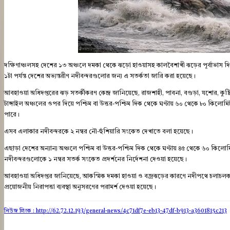
দক্ষিণাঞ্চলসহ দেশের ১৩ অঞ্চলে দমকা থেকে ঝড়ো হাওয়াসহ কালবৈশাখী ঝড়ের পূর্বাভাস দিয়
১টা পর্যন্ত দেশের অভ্যন্তরীণ নদীবন্দরগুলোর জন্য এ সতর্কতা জারি করা হয়েছে।
আবহাওয়া অধিদপ্তরের ঝড় সতর্কীকরণ কেন্দ্র জানিয়েছে, রাজশাহী, পাবনা, বগুড়া, যশোর, কুষ্টিয়
টাঙ্গাইল অঞ্চলের ওপর দিয়ে পশ্চিম বা উত্তর-পশ্চিম দিক থেকে ঘণ্টায় ৬০ থেকে ৮০ কিলোমিট
পারে।
এসব এলাকার নদীবন্দরকে ২ নম্বর নৌ-হুঁশিয়ারি সংকেত দেখাতে বলা হয়েছে।
এছাড়া দেশের অন্যান্য অঞ্চলে পশ্চিম বা উত্তর-পশ্চিম দিক থেকে ঘণ্টায় ৪৫ থেকে ৬০ কিলোমিটার 
নদীবন্দরগুলোকে ১ নম্বর সতর্ক সংকেত প্রদর্শনের নির্দেশনা দেওয়া হয়েছে।
আবহাওয়া অধিদপ্তর জানিয়েছে, আকস্মিক দমকা হাওয়া ও বজ্রঝড়ের কারণে নদীপথে চলাচলক
প্রয়োজনীয় নিরাপত্তা ব্যবস্থা অনুসরণের পরামর্শ দেওয়া হয়েছে।
নিউজ লিংক : http://62.72.12.193
/general-news/4c71df7e-eb13-47df-b913-a3601815c213