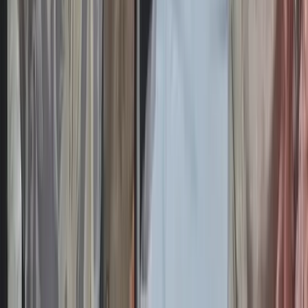
সিরাজগঞ্জ, নাটোর ও কিশোরগঞ্জে পৃথক তিনটি সড়ক দুর্ঘটনায় ছয়জন
নিহত এবং অন্তত ১৯ জন আহত হয়েছেন।
শুক্রবার দিবাগত রাত থেকে শনিবার সকাল পর্যন্ত মহাসড়ক ও আঞ্চলিক
সড়কে এসব দুর্ঘটনা ঘটে।
সিরাজগঞ্জে শুক্রবার দিবাগত রাত আনুমানিক ১টার দিকে যমুনা সেতু
পশ্চিম সংযোগ মহাসড়কের নলকা ওভারপাস এলাকায় বাস ও ট্রাকের
সংঘর্ষে দুজন নিহত এবং অন্তত ১২ জন আহত হন।
নিহতদের মধ্যে একজনের পরিচয় পাওয়া গেছে। তিনি বগুড়ার শিবগঞ্জ