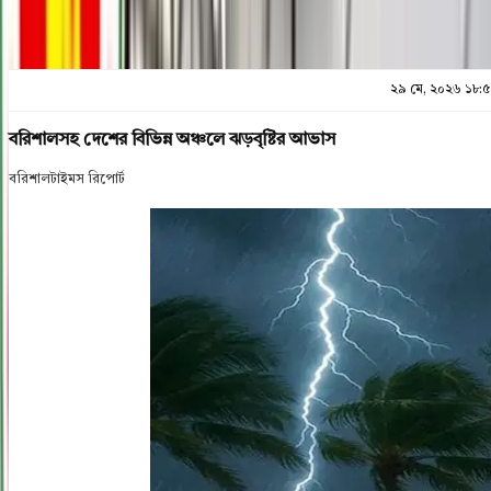
২৯ মে, ২০২৬ ১৮:
বরিশালসহ দেশের বিভিন্ন অঞ্চলে ঝড়বৃষ্টির আভাস
বরিশালটাইমস রিপোর্ট