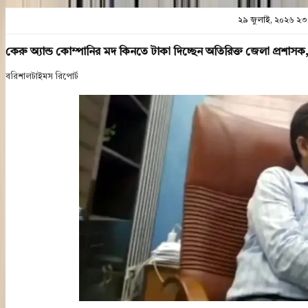
২৯ জুলাই, ২০২৬ ২৩
কেরু অ্যান্ড কোম্পানির মদ কিনতে টাকা দিচ্ছেন অতিরিক্ত জেলা প্রশাস
বরিশালটাইমস রিপোর্ট