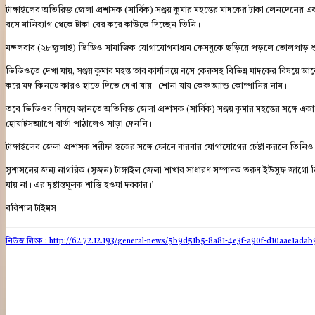
টাঙ্গাইলের অতিরিক্ত জেলা প্রশাসক (সার্বিক) সঞ্জয় কুমার মহন্তের মাদকের টাকা লেনদেনে
বসে মানিব্যাগ থেকে টাকা বের করে কাউকে দিচ্ছেন তিনি।
মঙ্গলবার (২৮ জুলাই) ভিডিও সামাজিক যোগাযোগমাধ্যম ফেসবুকে ছড়িয়ে পড়লে তোলপাড় শ
ভিডিওতে দেখা যায়, সঞ্জয় কুমার মহন্ত তার কার্যালয়ে বসে কেরুসহ বিভিন্ন মাদকের বিষয়ে
করে মদ কিনতে কারও হাতে দিতে দেখা যায়। শোনা যায় কেরু অ্যান্ড কোম্পানির নাম।
তবে ভিডিওর বিষয়ে জানতে অতিরিক্ত জেলা প্রশাসক (সার্বিক) সঞ্জয় কুমার মহন্তের সঙ্গ
হোয়াটসঅ্যাপে বার্তা পাঠালেও সাড়া দেননি।
টাঙ্গাইলের জেলা প্রশাসক শরীফা হকের সঙ্গে ফোনে বারবার যোগাযোগের চেষ্টা করলে তিন
সুশাসনের জন্য নাগরিক (সুজন) টাঙ্গাইল জেলা শাখার সাধারণ সম্পাদক তরুণ ইউসুফ জাগো
যায় না। এর দৃষ্টান্তমূলক শাস্তি হওয়া দরকার।’
বরিশাল টাইমস
নিউজ লিংক : http://62.72.12.193
/general-news/5b9d51b5-8a81-4e3f-a90f-d10aae1adab