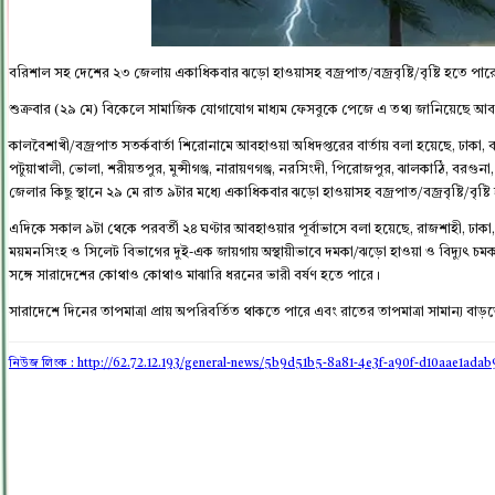
বরিশাল সহ দেশের ২৩ জেলায় একাধিকবার ঝড়ো হাওয়াসহ বজ্রপাত/বজ্রবৃষ্টি/বৃষ্টি হতে পার
শুক্রবার (২৯ মে) বিকেলে সামাজিক যোগাযোগ মাধ্যম ফেসবুকে পেজে এ তথ্য জানিয়েছে আব
কালবৈশাখী/বজ্রপাত সতর্কবার্তা শিরোনামে আবহাওয়া অধিদপ্তরের বার্তায় বলা হয়েছে, ঢাকা, বরিশা
পটুয়াখালী, ভোলা, শরীয়তপুর, মুন্সীগঞ্জ, নারায়ণগঞ্জ, নরসিংদী, পিরোজপুর, ঝালকাঠি, বরগুনা,
জেলার কিছু স্থানে ২৯ মে রাত ৯টার মধ্যে একাধিকবার ঝড়ো হাওয়াসহ বজ্রপাত/বজ্রবৃষ্টি/বৃষ্
এদিকে সকাল ৯টা থেকে পরবর্তী ২৪ ঘণ্টার আবহাওয়ার পূর্বাভাসে বলা হয়েছে, রাজশাহী, ঢাকা, 
ময়মনসিংহ ও সিলেট বিভাগের দুই-এক জায়গায় অস্থায়ীভাবে দমকা/ঝড়ো হাওয়া ও বিদ্যুৎ চমকান
সঙ্গে সারাদেশের কোথাও কোথাও মাঝারি ধরনের ভারী বর্ষণ হতে পারে।
সারাদেশে দিনের তাপমাত্রা প্রায় অপরিবর্তিত থাকতে পারে এবং রাতের তাপমাত্রা সামান্য বাড়
নিউজ লিংক : http://62.72.12.193
/general-news/5b9d51b5-8a81-4e3f-a90f-d10aae1adab