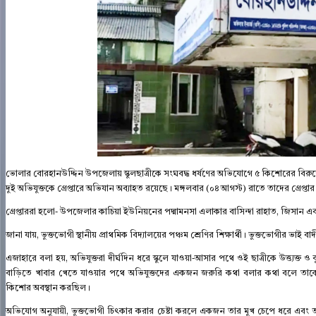
ভোলার বোরহানউদ্দিন উপজেলায় স্কুলছাত্রীকে সংঘবদ্ধ ধর্ষণের অভিযোগে ৫ কিশোরের বিরুদ
দুই অভিযুক্তকে গ্রেপ্তারে অভিযান অব্যাহত রয়েছে। মঙ্গলবার (০৪ আগস্ট) রাতে তাদের গ্রেপ্তা
গ্রেপ্তাররা হলো- উপজেলার কাচিয়া ইউনিয়নের পদ্মামনসা এলাকার বাসিন্দা রাহাত, জিসান 
জানা যায়, ভুক্তভোগী স্থানীয় প্রাথমিক বিদ্যালয়ের পঞ্চম শ্রেণির শিক্ষার্থী। ভুক্তভোগীর ভাই
এজাহারে বলা হয়, অভিযুক্তরা দীর্ঘদিন ধরে স্কুলে যাওয়া-আসার পথে ওই ছাত্রীকে উত্ত্যক্ত 
বাড়িতে খাবার খেতে যাওয়ার পথে অভিযুক্তদের একজন জরুরি কথা বলার কথা বলে তা
কিশোর অবস্থান করছিল।
অভিযোগ অনুযায়ী, ভুক্তভোগী চিৎকার করার চেষ্টা করলে একজন তার মুখ চেপে ধরে এবং অ