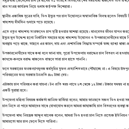
সমুদ্রগামী জেলেদের চাল মে মাসের ৩১ তারিখে বিতরণের শেষ সময়সীমা থাকলেও তাও এখনো
ধান সংগ্রহ কার্যক্রম নিয়ে গুদাম কর্তৃপক্ষ দিশেহারা।
স্থানীয় একাধিক সূত্রের দাবি, ডিও ইস্যুর পর চাল উত্তোলনে অস্বাভাবিক বিলম্ব হলেও বিষয়টি 
খাদ্যশস্য দীর্ঘদিন গুদামে পড়ে রয়েছে।
এতে নতুন খাদ্যশস্য সংরক্ষণেও চাপ সৃষ্টি হওয়ার আশঙ্কা রয়েছে। মানবেতর জীবন যাপন
ইস্যুর মূল উদ্দেশ্য হলো নির্ধারিত সময়ের মধ্যে খাদ্যশস্য উত্তোলন ও উপকারভোগীদের মাঝে
অবস্থায় পড়ে থাকে, তাহলে এর কারণ, দায় এবং প্রশাসনিক সিদ্ধান্ত সম্পর্কে স্বচ্ছ ব্যাখ্যা থাকা
উপকারভোগীদের সাথে কথা বলে জানা যায়, পুরো উপজেলায় বরাদ্দের চাল বিতরণ না হওয়ায়
কাগজে-কলমে বরাদ্দ থাকলেও বাস্তবে তারা চাল হাতে পাননি।
ফলে সরকারের জনকল্যাণমূলক কর্মসূচির সুফল প্রত্যাশিতভাবে পৌঁছাচ্ছে না। এ বিষয়ে চাঁদ
পরিবহনের জন্য সরকার টনপ্রতি ৪৮০ টাকা দেয়।
এটাকায় চাল পরিবহন করা যায়না। টন প্রতি খরচ লাগে ৬শ থেকে ১২ টাকা। টাকার সমন্বয় ন
একটি সুরাহা হবে।
উপজেলা মহিলা বিষয়ক কর্মকর্তা কানিজ মার্জিয়া বলেন, আমার জানমতে সকল ডিও হওয়া 
চাল নিতে না পারে আমাদের সাথে যোগাযোগ করলে আমরা কাছাকাছি চাল বিতরণের ব্যবস্থা 
উপজেলা খাদ্য নিয়ন্ত্রক আব্দুল মালেক বলেন, আমরা ডিও হওয়া চাল নিতে প্রত্যেক ইউনিয়ন পর
আমারতো আর চাল ফেলে দিতে পারিনা।