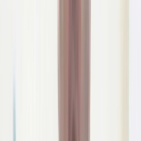
সরকারি নতুন বরাদ্দের চাল ও ধান সংগ্রহ কার্যক্রম নিয়ে গুদাম কর্তৃপক্ষ
দিশেহারা।
স্থানীয় একাধিক সূত্রের দাবি, ডিও ইস্যুর পর চাল উত্তোলনে অস্বাভাবিক
বিলম্ব হলেও বিষয়টি নিয়ে কার্যকর তদারকি দেখা যায়নি সংশ্লিষ্ট
কর্তৃপক্ষের। ফলে সরকারি খাদ্যশস্য দীর্ঘদিন গুদামে পড়ে রয়েছে।
এতে নতুন খাদ্যশস্য সংরক্ষণেও চাপ সৃষ্টি হওয়ার আশঙ্কা রয়েছে।
মানবেতর জীবন যাপন করছে উপকারভোগী গবীর অসহায় মানুষ। সচেতন
মহল মনে করছেন, ডিও ইস্যুর মূল উদ্দেশ্য হলো নির্ধারিত সময়ের মধ্যে
খাদ্যশস্য উত্তোলন ও উপকারভোগীদের মাঝে বিতরণ নিশ্চিত করা। কিন্তু
মেয়াদ শেষ হওয়ার পরও যদি চাল অনুত্তোলিত অবস্থায় পড়ে থাকে,
তাহলে এর কারণ, দায় এবং প্রশাসনিক সিদ্ধান্ত সম্পর্কে স্বচ্ছ ব্যাখ্যা থাকা
প্রয়োজন।
উপকারভোগীদের সাথে কথা বলে জানা যায়, পুরো উপজেলায় বরাদ্দের
চাল বিতরণ না হওয়ায় অনেক উপকারভোগী অপেক্ষায় রয়েছেন। স্থানীয়
বাসিন্দাদের অভিযোগ, কাগজে-কলমে বরাদ্দ থাকলেও বাস্তবে তারা চাল
হাতে পাননি।
ফলে সরকারের জনকল্যাণমূলক কর্মসূচির সুফল প্রত্যাশিতভাবে
পৌঁছাচ্ছে না। এ বিষয়ে চাঁদপুর ইউনিয়নের প্যানেল চেয়ারম্যান মোঃ