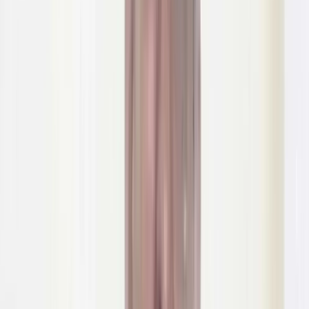
ভোলার তজুমদ্দিনে সমুদ্রগামী জেলে ও ভিজিডি’র সরকারি বরাদ্দের চাল
উত্তোলনের জন্য ডেলিভারি অর্ডার (ডিও) ইস্যু করা হলেও মেয়াদ শেষ
হওয়ার পরও বিপুল পরিমাণ। চাল খাদ্যগুদামে পড়ে থাকার ঘটনায় নানা