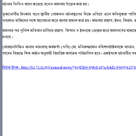
ঘটনার ভিডিও ধারণ করেছে বলেও মামলায় উল্লেখ করা হয়।
ভুক্তভোগীর চিৎকার শুনে স্থানীয় লোকজন ঘটনাস্থলের দিকে এগিয়ে এলে অভিযুক্তরা পালিয
গণ্যমান্য ব্যক্তিদের সঙ্গে আলোচনা করে থানায় মামলা করা হয়। মামলায় রাহাত, ইমন, জিহ
মামলার পর পুলিশ অভিযান চালিয়ে রাহাত, জিসান ও ইমনকে গ্রেপ্তার করে আদালতের মাধ্যমে 
চলছে।
বোরহানউদ্দিন থানার ভারপ্রাপ্ত কর্মকর্তা (ওসি) মো. মনিরুজ্জামান বরিশালটাইমসকে জানান, অভিয
তাদের বিরুদ্ধে শিশু আইন অনুযায়ী বিচারিক কার্যক্রম পরিচালিত হবে। একইসঙ্গে ঘটনাটির সব
নিউজ লিংক : http://62.72.12.193
/general-news/79c9f2b6-69bd-417a-bdd2-690974227