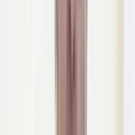
প্রশ্ন দেখা দিয়েছে।
নির্ধারিত সময়ে চাল উত্তোলন না হওয়ায় একদিকে সরকারি খাদ্য
ব্যবস্থাপনা ব্যাহত হচ্ছে, অন্যদিকে প্রকৃত উপকারভোগীরা সময়মতো
খাদ্য সহায়তা থেকে বঞ্চিত হয়ে মানবেতর জীবন যাপন করছে।
খোঁজ নিয়ে জানা গেছে, উপজেলা মহিলা বিষয়ক কর্মকর্তার কার্যালয়
প্রতিমাসে ভিজিডির সরকারি বরাদ্দকৃত কর্মসূচির আওতায় বরাদ্দকৃত চাল
উত্তোলনের জন্য ডিও ইস্যু করেন।
কিন্তু ডিওর নির্ধারিত মেয়াদ শেষ হলেও ১৫৫টন চাল পড়ে আছে
গোডাউনে। গোডাউনের একটি সুত্রে জানায়, ভিজিডির ডিওর মেয়াদ
উত্তীর্ণ চলের মধ্যে চাঁদপুর ইউনিয়নের ৫মাসের বরাদ্দের চাল, চাচড়ার
৩মাস, বড়মলংচাড় ইউনিয়নের ৪মাস, সোনাপুর ইউনিয়নের ১মাস ও
শম্ভুপুর ইউনিয়নের ২ মাসের চাল গোডাউনের পড়ে রয়েছে। তার বাহিরে
জুন মাসের ডিও হয়ে আছে।
এছাড়াও সমুদ্রগামী জেলেদের বরাদ্দ রয়েছে, চাঁদপুরে ১০টন, সোনাপুরে
৭৫টন, চাঁচড়ায় ১৪টন, বড়মলংচড়ায় ৬.৫০টন ও শম্ভপুরে ৪টন সর্ব মোট
৩৪০টন ৫শ কেজি চাল গোডাউনে পড়ে রয়েছে।
সমুদ্রগামী জেলেদের চাল মে মাসের ৩১ তারিখে বিতরণের শেষ সময়সীমা
থাকলেও তাও এখনো গোডাউন থেকেই নেয়া হয়নি। এমতাবস্থায়