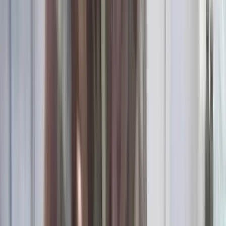
সালাহউদ্দিন আহমদকে গুম: শেখ
হাসিনা-কামাল-জিয়াউলের সম্পৃক্ততা
পেয়েছে তদন্ত সংস্থা
০৮ আগস্ট, ২০২৬ ২০:০৫
ভোলায় স্কুলছাত্রীকে সংঘবদ্ধ ধর্ষণের