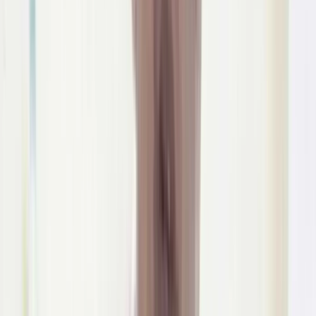
শাজাহান মিয়া বলেন, ভিজিডি চাল পরিবহনের জন্য সরকার টনপ্রতি ৪৮০
টাকা দেয়।
এটাকায় চাল পরিবহন করা যায়না। টন প্রতি খরচ লাগে ৬শ থেকে ১২
টাকা। টাকার সমন্বয় না হওয়ায় আমরা গোডাউন থেকে চাল আনতে
পারিনি। আশা করি খুব শিগ্রই একটি সুরাহা হবে।
উপজেলা মহিলা বিষয়ক কর্মকর্তা কানিজ মার্জিয়া বলেন, আমার
জানমতে সকল ডিও হওয়া সকল চাল বিতরণ শেষ। তবুও যদি পরিবহনের
খরচের জন্য কোন ইউনিয়ন চাল নিতে না পারে আমাদের সাথে
যোগাযোগ করলে আমরা কাছাকাছি চাল বিতরণের ব্যবস্থা করে দিবো
যেখানে তারা চাল বিতরণ করতে পারবে।
উপজেলা খাদ্য নিয়ন্ত্রক আব্দুল মালেক বলেন, আমরা ডিও হওয়া চাল
নিতে প্রত্যেক ইউনিয়ন পরিষদ ও সংশ্লিষ্ট দপ্তরকে প্রতিনিয়তই চাপ
দিচ্ছি। তার চাল না নিলে আমারতো আর চাল ফেলে দিতে পারিনা।
ডিওর মেয়াদ শেষ হওয়া চাল সরকারি গোডাউনে রাখার নীতিমালার
বিষয়ে জানতে চাইলে তিনি বলেন এ বিষয়ে কোন সুষ্পষ্ট নীতিমালা নেই।
উপজেলা নির্বাহি কর্তকর্তা মোঃ বনি আমিন বলেন, ডিও হওয়া সকল চাল
যতদ্রুত সম্ভব গোডাউন থেকে বের করে বিতরণের ব্যবস্থা করা হবে।