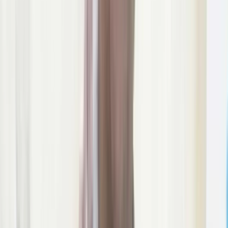
উপজেলা স্বাস্থ্য কমপ্লেক্সে
জলাতঙ্কের টিকা নেই, চাঁদপুরের
সিভিল সার্জনকে বদলি
০৯ আগস্ট, ২০২৬ ১৩:৩৯