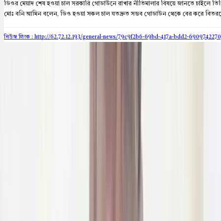
ডিওর মেয়াদ শেষ হওয়া চাল সরকারি গোডাউনে রাখার নীতিমালার বিষয়ে জানতে চাইলে তিনি ব
মোঃ বনি আমিন বলেন, ডিও হওয়া সকল চাল যতদ্রুত সম্ভব গোডাউন থেকে বের করে বিতরণের 
নিউজ লিংক : http://62.72.12.193
/general-news/79c9f2b6-69bd-417a-bdd2-690974227