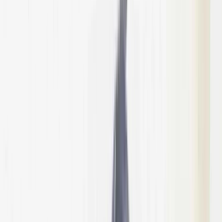
উপজেলা স্বাস্থ্য কমপ্লেক্সে জলাতঙ্কের টিকা নেই,
চাঁদপুরের সিভিল সার্জনকে বদলি
সালাহউদ্দিন আহমদকে গুম: শেখ হাসিনা-
কামাল-জিয়াউলের সম্পৃক্ততা পেয়েছে তদন্ত
সংস্থা
রবিবার, ০৯ আগস্ট ২০২৬
২৫ শ্রাবণ ১৪৩৩ বঙ্গাব্দ