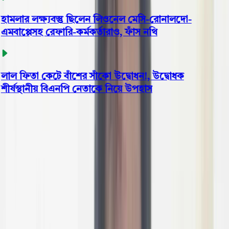
ামলার লক্ষ্যবস্তু ছিলেন লিওনেল মেসি-রোনালদো-
বাপ্পেসহ রেফারি-কর্মকর্তারাও, ফাঁস নথি
ল ফিতা কেটে বাঁশের সাঁকো উদ্বোধন!, উদ্বোধক
র্ষস্থানীয় বিএনপি নেতাকে নিয়ে উপহাস
ভোলা
তজুমদ্দিনে ডিওর মেয়াদ শেষ
৩৪০টন চলে পড়ে আছে সরকারি
গোডাউনে