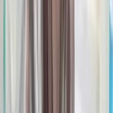
বরিশালে বিপুলসংখ্যক দেশীয়
অস্ত্রসহ ২ যুবক আটক, পালিয়ে
গেলেন মূলহোতা সৈকত