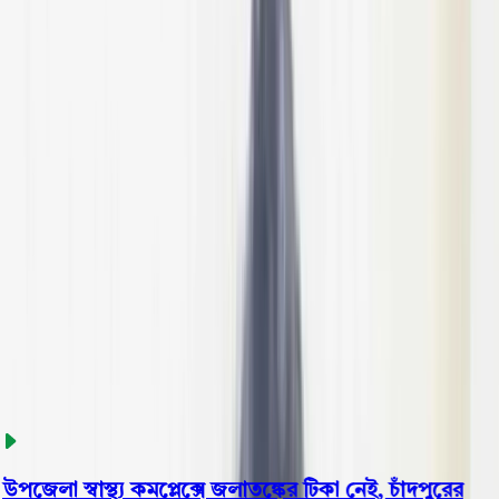
বরিশাল
ভোলা
ঝালকাঠি
বরগুনা
পিরোজপুর
পটুয়াখালী
রাজনীতি
খেলাধুলা
বিনোদন
জাতীয়
Open menu
This is the News Sidebar
খুঁজুন
সাধারণ সংবাদ
শিরোনাম
জেলা স্বাস্থ্য কমপ্লেক্সে জলাতঙ্কের টিকা নেই, চাঁদপুরের