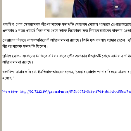
গলাচিপা পৌর স্বেচ্ছাসেবক লীগের সাবেক সভাপতি মোহাম্মদ সোহাগ প্যাদাকে গ্রেপ্তার করে
এলাকার ৬ নম্বর ওয়ার্ডে নিজ বাসা থেকে তাকে বিস্ফোরক দ্রব্য নিয়ন্ত্রণ আইনের মামলায় গ্রেপ্
গ্রেপ্তারের বিরুদ্ধে নাশকতাবিরোধী আইনে মামলা রয়েছে। তিনি মৃত বাদশাহ প্যাদার ছেলে। পু
লীগের সাবেক সভাপতি ছিলেন।
পুলিশ গোপন সংবাদের ভিত্তিতে রবিবার রাতে পৌর এলাকার টিঅ্যান্ডটি রোডে অভিযান চালিয়ে তাক
আইনে মামলা রয়েছে।
গলাচিপা থানার ওসি মো. ইমতিয়াজ আহমেদ বলেন, ‘গ্রেপ্তার সোহাগ প্যাদার বিরুদ্ধে মামলা
হয়েছে।’
নিউজ লিংক : http://62.72.12.193
/general-news/837b6072-0b4e-4794-ab11-d5588caf3e