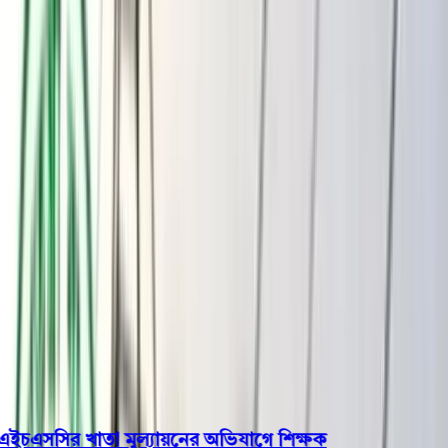
বরিশাল
ভোলা
ঝালকাঠি
বরগুনা
পিরোজপুর
পটুয়াখালী
রাজনীতি
খেলাধুলা
বিনোদন
জাতীয়
Open menu
This is the News Sidebar
খুঁজুন
সাধারণ সংবাদ
শিরোনাম
ইচএসসির খাতা মূল্যায়নের অভিযাগে শিক্ষক