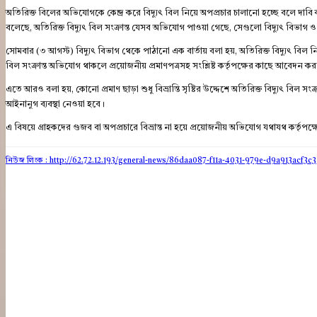
অতিরিক্ত বিলের অভিযোগকে কেন্দ্র করে বিদ্যুৎ বিল নিয়ে অপপ্রচার চালানো হচ্ছে বলে দাবি ক
বলেছে, অতিরিক্ত বিদ্যুৎ বিল সংক্রান্ত যেসব অভিযোগ পাওয়া গেছে, সেগুলো বিদ্যুৎ বিভাগ ও স
সোমবার (৩ আগস্ট) বিদ্যুৎ বিভাগ থেকে পাঠানো এক বার্তায় বলা হয়, অতিরিক্ত বিদ্যুৎ বিল 
বিল সংক্রান্ত অভিযোগ থাকলে প্রয়োজনীয় প্রমাণপত্রসহ সংশ্লিষ্ট কর্তৃপক্ষের কাছে আবেদন করল
এতে আরও বলা হয়, কোনো প্রমাণ ছাড়া শুধু বিভ্রান্তি সৃষ্টির উদ্দেশে অতিরিক্ত বিদ্যুৎ বিল সংক্রান্
আইনানুগ ব্যবস্থা নেওয়া হবে।
এ বিষয়ে গ্রাহকদের গুজব বা অপপ্রচারে বিভ্রান্ত না হয়ে প্রয়োজনীয় অভিযোগ যথাযথ কর্তৃপক
নিউজ লিংক : http://62.72.12.193
/general-news/86daa087-f11a-4031-979e-d9a913acf3c3