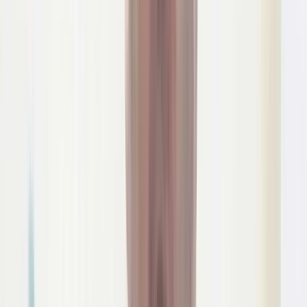
এ বিষয়ে বরিশালের জেলা প্রশাসক মামুন খন্দকার বলেন, "আমি নতুন
যোগদান করেছি। ঘটনাস্থল সম্পর্কে এখনো অবগত নই। তবে তথ্য দিন,
আমি এসিল্যান্ডের মাধ্যমে দ্রুত তদন্ত করে প্রয়োজনীয় ব্যবস্থা গ্রহণ এবং
ভরাট কার্যক্রম বন্ধের নির্দেশ দেব।"
বাংলাদেশ পরিবেশ আন্দোলন (বাপা) এর বরিশাল বিভাগীয় সমন্বয়কারী
এবং বাংলাদেশ পরিবেশ আইনবিদ সমিতি (বেলা) এর পরিচালক মো.
রফিকুল আলম বলেন, নগর এলাকায় পুকুর ও জলাশয় ভরাট সম্পূর্ণ
নিষিদ্ধ।পুকুর ভরাটের ফলে প্রাকৃতিক পানি ধারণক্ষমতা কমে যায়। এতে
অল্প বৃষ্টিতেই জলাবদ্ধতা সৃষ্টি হয়, ভূগর্ভস্থ পানির স্তর নিচে নেমে যায় এবং
জীববৈচিত্র্যের ওপর নেতিবাচক প্রভাব পড়ে। এছাড়া নগরীর পরিবেশগত
ভারসাম্যও মারাত্মকভাবে ক্ষতিগ্রস্ত হয়। আমার এলাকায় পুকুর ভরাট বন্ধে
দ্রুত প্রয়োজনীয় ব্যবস্থা গ্রহণ করা হবে।
উল্লেখ্য, বাংলাদেশ পরিবেশ সংরক্ষণ বিধিমালা, ২০২৩, বিভিন্ন নগর
এলাকার মাস্টার প্ল্যান, এবং স্থানীয় সরকার সংস্থার বিধান অনুযায়ী
অনুমোদন ছাড়া জলাশয় ভরাট করা বেআইনি। এছাড়া দেশের বিভিন্ন
এলাকায় জলাধার সংরক্ষণ আইন ও সংশ্লিষ্ট আদালতের নির্দেশনা অনুযায়ী
প্রাকৃতিক জলাশয়, পুকুর ও খাল ভরাট নিরুৎসাহিত করা হয়েছে। বিশেষ
করে আবাসন বা বাণিজ্যিক কাজে জলাশয় ভরাটের ক্ষেত্রে সংশ্লিষ্ট
কর্তৃপক্ষের আইনগত অনুমোদন ছাড়া কোনো ব্যক্তি বা প্রতিষ্ঠান এ ধরনের