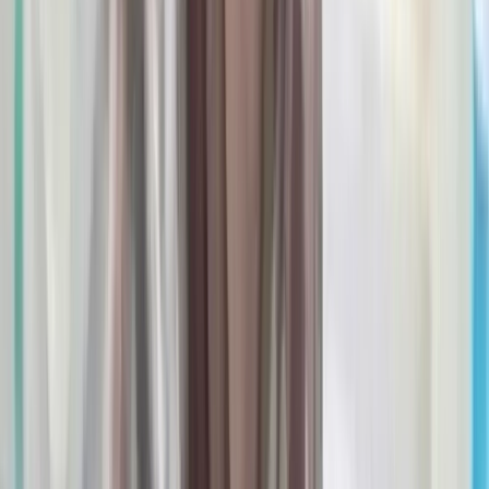
বরিশালে বিপুলসংখ্যক দেশীয়
অস্ত্রসহ ২ যুবক আটক, পালিয়ে
গেলেন মূলহোতা সৈকত
০৮ আগস্ট, ২০২৬ ২৩:২৯