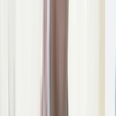
০৯ আগস্ট, ২০২৬ ১৩:৩৯