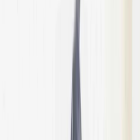
উপজেলা স্বাস্থ্য কমপ্লেক্সে জলাতঙ্কের টিকা নেই,
চাঁদপুরের সিভিল সার্জনকে বদলি
সালাহউদ্দিন আহমদকে গুম: শেখ হাসিনা-
কামাল-জিয়াউলের সম্পৃক্ততা পেয়েছে তদন্ত
সংস্থা
রবিবার, ০৯ আগস্ট ২০২৬
২৫ শ্রাবণ ১৪৩৩ বঙ্গাব্দ