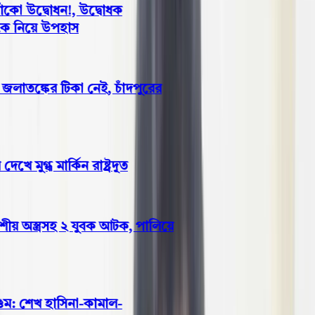
কো উদ্বোধন!, উদ্বোধক
ে নিয়ে উপহাস
 জলাতঙ্কের টিকা নেই, চাঁদপুরের
ুগ্ধ মার্কিন রাষ্ট্রদূত
য় অস্ত্রসহ ২ যুবক আটক, পালিয়ে
 শেখ হাসিনা-কামাল-