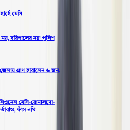
্হে মেসি
য়, বরিশালের নয়া পুলিশ
েলায় প্রাণ হারালেন ৬ জন,
 লিওনেল মেসি-রোনালদো-
ারাও, ফাঁস নথি