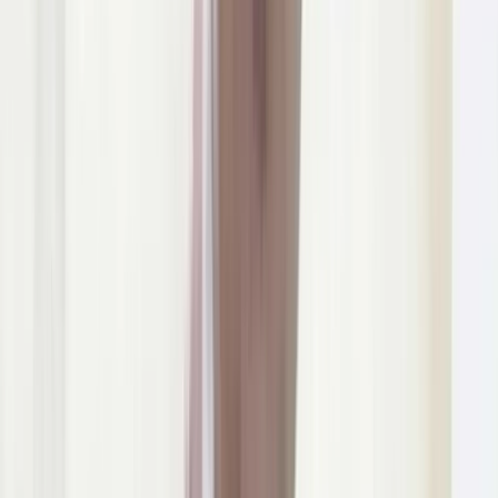
উপজেলা স্বাস্থ্য কমপ্লেক্সে
জলাতঙ্কের টিকা নেই, চাঁদপুরের
সিভিল সার্জনকে বদলি