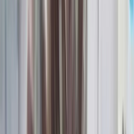
সালাহউদ্দিন আহমদকে গুম: শেখ
হাসিনা-কামাল-জিয়াউলের সম্পৃক্ততা