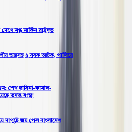
ুগ্ধ মার্কিন রাষ্ট্রদূত
য় অস্ত্রসহ ২ যুবক আটক, পালিয়ে
 শেখ হাসিনা-কামাল-
 তদন্ত সংস্থা
 দাপুটে জয় পেল বাংলাদেশ