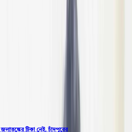
বরিশাল
ভোলা
ঝালকাঠি
বরগুনা
পিরোজপুর
পটুয়াখালী
রাজনীতি
খেলাধুলা
বিনোদন
জাতীয়
Open menu
This is the News Sidebar
খুঁজুন
সাধারণ সংবাদ
শিরোনাম
 জলাতঙ্কের টিকা নেই, চাঁদপুরের