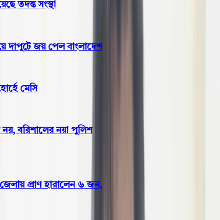
 তদন্ত সংস্থা
 দাপুটে জয় পেল বাংলাদেশ
্হে মেসি
য়, বরিশালের নয়া পুলিশ
েলায় প্রাণ হারালেন ৬ জন,