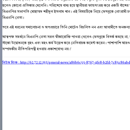
হলেও কোনো প্রতিকার মেলেনি। পরিশেষে বাধ্য হয়ে স্থানীয়রা ফান্ডসংগ্রহ করে একটি বাঁশের 
বিএনপির সভাপতি মোহাম্মদ শহীদুল ইসলাম খান। এই বিষয়টিকে নিয়ে ফেসবুকে নোংরামী 
বিএনপি নেতা।
তবে এই ধরনের সমালোচনা ও অপপ্রচারে তিনি মোটেও বিচলিত নন এবং আগামীতে জনকল্য
আত্মপক্ষ সমর্থনে বিএনপি নেতা সরল স্বীকারোক্তি পাওয়া গেলেও ফেসবুকে বিতর্ক কমছে না, 
সাঁকো উদ্বোধনকে বৃহৎ এবং মহৎ কর্ম উল্লেখ করে নেতিবাচক কমেন্ট করেন। পাশাপাশি আরও বি
সম্পাদকীয় নীতিপরিপন্থী হওয়ায় প্রকাশযোগ্য নয়।’
নিউজ লিংক : http://62.72.12.193
/general-news/a86b6c55-8767-4fe8-b2fd-7c85c86ab