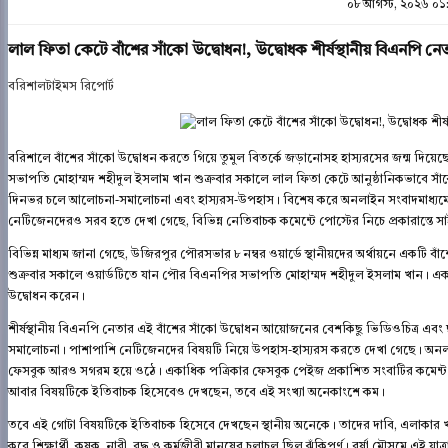
০৮ আগস্ট, ২০২৬ ০১
লাল ফিতা কেটে বাঁশের সাঁকো উদ্বোধন!, উদ্বোধক শীর্ষস্থানীয় বিএনপি 
বরিশালটাইমস রিপোর্ট
বরিশালে বাঁশের সাঁকো উদ্বোধন করতে গিয়ে তুমুল বিতর্কে জড়ানোসহ হাস্যরসের জন্ম দিয়
সভাপতি মোহাম্মদ শহীদুল ইসলাম খান শুক্রবার সকালে লাল ফিতা কেটে আনুষ্ঠানিকভাবে স
দিনভর চলে আলোচনা-সমালোচনা এবং হাস্যরস-উপহাস। বিশেষ করে অনলাইন সংবাদমাধ্যম
নেটিজেনদেরও সরব হতে দেখা গেছে, বিভিন্ন নেতিবাচক কমেন্টে পোস্টের নিচে প্রকারান্তে সাইব
বিভিন্ন মাধ্যম জানা গেছে, উজিরপুর পৌরসভার ৮ নম্বর ওয়ার্ডে স্থানীয়দের অর্থায়নে একটি বাঁশ
শুক্রবার সকালে ওয়ার্ডটিতে যান পৌর বিএনপির সভাপতি মোহাম্মদ শহীদুল ইসলাম খান। একপ
উদ্বোধন করেন।
শীর্ষস্থানীয় বিএনপি নেতার এই বাঁশের সাঁকো উদ্বোধন আয়োজনের বেশকিছু ভিডিওচিত্র এ
সমালোচনা। পাশাপাশি নেটিজেনদের বিষয়টি নিয়ে উপহাস-হাস্যরস করতে দেখা গেছে। অনলা
ফেসবুক আরও সগরম হয়ে ওঠে। একাধিক পত্রিকার ফেসবুক পেইজ প্রকাশিত সংবাটির কমেন্ট বক
আবার বিষয়টিকে ইতিবাচক হিসেবেও দেখছেন, তবে এই সংখ্যা অনেকাংশে কম।
তবে এই গোটা বিষয়টিকে ইতিবাচক হিসেবে দেখছেন স্থানীয় অনেকে। তাদের দাবি, এলাকার খা
করে শিক্ষার্থী, কৃষক, নারী, বৃদ্ধ ও কর্মজীবী মানুষের চলাচল ছিল ঝুঁকিপূর্ণ। বর্ষা মৌসুমে এ