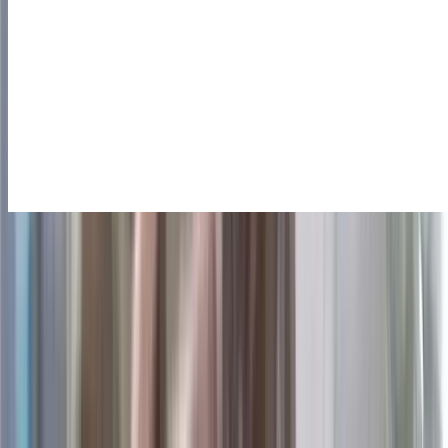
বরিশালে বাঁশের সাঁকো উদ্বোধন করতে গিয়ে তুমুল বিতর্কে জড়ানোসহ
হাস্যরসের জন্ম দিয়েছেন উপজেলা বিএনপির শীর্ষস্থানীয় নেতা। উজিরপুর
পৌর বিএনপির সভাপতি মোহাম্মদ শহীদুল ইসলাম খান শুক্রবার সকালে
লাল ফিতা কেটে আনুষ্ঠানিকভাবে সাঁকোটি উদ্বোধন করেন, তার এই মহৎ
কর্মের খবর সমাজপাতায় ছড়িয়ে পড়লে দিনভর চলে আলোচনা-
সমালোচনা এবং হাস্যরস-উপহাস। বিশেষ করে অনলাইন সংবাদমাধ্যমের
কয়েকটিতে এই খবর ফলাও করে প্রকাশ হওয়ায় ফেসবুকে
নেটিজেনদেরও সরব হতে দেখা গেছে, বিভিন্ন নেতিবাচক কমেন্টে
পোস্টের নিচে প্রকারান্তে সাইবারযুক্ত চালিয়ে যাচ্ছে।