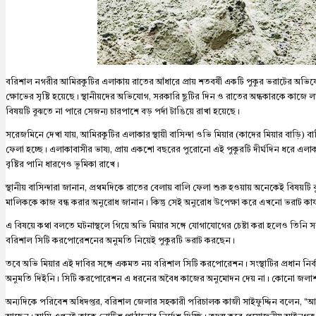
বরিশাল নগরীর আমিরকুটির এলাকায় রাতের আঁধারে প্রায় শতবর্ষী একটি পুকুর ভরাটের অভিযো
ক্ষোভের সৃষ্টি হয়েছে। স্থানীয়দের অভিযোগ, সরকারি ছুটির দিন ও রাতের অন্ধকারকে কাজে 
বিষয়টি বুঝতে না পারে সেজন্য চারপাশে বড় পর্দা টাঙিয়ে রাখা হয়েছে।
সরেজমিনে দেখা যায়, আমিরকুটির এলাকার স্থায়ী বাসিন্দা ওভি মিয়ার (কাদের মিয়ার বাড়ি)
ফেলা হচ্ছে। এলাকাবাসীর ভাষ্য, প্রায় একশো বছরের পুরোনো এই পুকুরটি দীর্ঘদিন ধরে এলাকার
বৃষ্টির পানি ধারণেও ভূমিকা রাখে।
স্থানীয় বাসিন্দারা জানান, প্রথমদিকে রাতের বেলায় বালি ফেলা শুরু হওয়ায় অনেকেই বিষয
মালিককে কাজ বন্ধ করার অনুরোধ জানান। কিন্তু সেই অনুরোধ উপেক্ষা করে এখনো ভরাট কার্যক
এ বিষয়ে কথা বলতে ঘটনাস্থলে গিয়ে অভি মিয়ার সঙ্গে যোগাযোগের চেষ্টা করা হলেও তিন
বরিশাল সিটি করপোরেশনের অনুমতি নিয়েই পুকুরটি ভরাট করছেন।
তবে অভি মিয়ার এই দাবির সঙ্গে একমত নয় বরিশাল সিটি করপোরেশন। সংস্থাটির প্রধান নির্
অনুমতি দিইনি। সিটি করপোরেশন এ ধরনের অবৈধ কাজের অনুমোদন দেয় না। কোনো জলাশয় ব
অন্যদিকে পরিবেশ অধিদপ্তর, বরিশাল জেলার সহকারী পরিচালক কাজী সাইফুদ্দিন বলেন, "আ