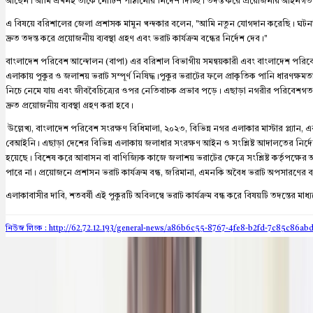
আছেন। আমি এখনই তাকে নোটিশ পাঠানোর নির্দেশ দিচ্ছি। তদন্ত করে প্রয়োজনীয় আইনগত ব্
এ বিষয়ে বরিশালের জেলা প্রশাসক মামুন খন্দকার বলেন, "আমি নতুন যোগদান করেছি। ঘটনাস্
দ্রুত তদন্ত করে প্রয়োজনীয় ব্যবস্থা গ্রহণ এবং ভরাট কার্যক্রম বন্ধের নির্দেশ দেব।"
বাংলাদেশ পরিবেশ আন্দোলন (বাপা) এর বরিশাল বিভাগীয় সমন্বয়কারী এবং বাংলাদেশ প
এলাকায় পুকুর ও জলাশয় ভরাট সম্পূর্ণ নিষিদ্ধ।পুকুর ভরাটের ফলে প্রাকৃতিক পানি ধারণক্ষমতা কমে
নিচে নেমে যায় এবং জীববৈচিত্র্যের ওপর নেতিবাচক প্রভাব পড়ে। এছাড়া নগরীর পরিবেশগত ভার
দ্রুত প্রয়োজনীয় ব্যবস্থা গ্রহণ করা হবে।
উল্লেখ্য, বাংলাদেশ পরিবেশ সংরক্ষণ বিধিমালা, ২০২৩, বিভিন্ন নগর এলাকার মাস্টার প্ল্যান, এ
বেআইনি। এছাড়া দেশের বিভিন্ন এলাকায় জলাধার সংরক্ষণ আইন ও সংশ্লিষ্ট আদালতের নির্দেশ
হয়েছে। বিশেষ করে আবাসন বা বাণিজ্যিক কাজে জলাশয় ভরাটের ক্ষেত্রে সংশ্লিষ্ট কর্তৃপক্ষ
পারে না। প্রয়োজনে প্রশাসন ভরাট কার্যক্রম বন্ধ, জরিমানা, এমনকি অবৈধ ভরাট অপসারণের ব্
এলাকাবাসীর দাবি, শতবর্ষী এই পুকুরটি অবিলম্বে ভরাট কার্যক্রম বন্ধ করে বিষয়টি তদন্তের মাধ্য
নিউজ লিংক : http://62.72.12.193
/general-news/a86b6c55-8767-4fe8-b2fd-7c85c86ab