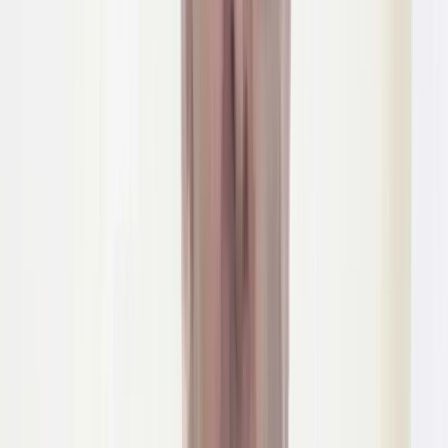
স্থানীয় বাসিন্দারা জানান, প্রথমদিকে রাতের বেলায় বালি ফেলা শুরু
হওয়ায় অনেকেই বিষয়টি বুঝতে পারেননি। কয়েকদিন পর পুকুর ভরাটের
বিষয়টি নজরে এলে তারা মালিককে কাজ বন্ধ করার অনুরোধ জানান।
কিন্তু সেই অনুরোধ উপেক্ষা করে এখনো ভরাট কার্যক্রম চালিয়ে যাচ্ছেন
তিনি।
এ বিষয়ে কথা বলতে ঘটনাস্থলে গিয়ে অভি মিয়ার সঙ্গে যোগাযোগের
চেষ্টা করা হলেও তিনি সরাসরি কথা বলতে রাজি হননি। পরে মুঠোফোনে
তিনি দাবি করেন, বরিশাল সিটি করপোরেশনের অনুমতি নিয়েই পুকুরটি
ভরাট করছেন।
তবে অভি মিয়ার এই দাবির সঙ্গে একমত নয় বরিশাল সিটি করপোরেশন।
সংস্থাটির প্রধান নির্বাহী কর্মকর্তা রেজাউল বারী বলেন, "আমরা তাকে
কোনো পুকুর ভরাটের অনুমতি দিইনি। সিটি করপোরেশন এ ধরনের অবৈধ
কাজের অনুমোদন দেয় না। কোনো জলাশয় বা পুকুর ভরাট করা সরকারি
আইন অনুযায়ী নিষিদ্ধ।"
অন্যদিকে পরিবেশ অধিদপ্তর, বরিশাল জেলার সহকারী পরিচালক কাজী
সাইফুদ্দিন বলেন, "আমাদের জনবল সংকট রয়েছে। বর্তমানে একজন
নারী পরিদর্শক কর্মরত আছেন। আমি এখনই তাকে নোটিশ পাঠানোর
নির্দেশ দিচ্ছি। তদন্ত করে প্রয়োজনীয় আইনগত ব্যবস্থা নেওয়া হবে।"