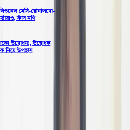
 লিওনেল মেসি-রোনালদো-
ারাও, ফাঁস নথি
কো উদ্বোধন!, উদ্বোধক
ে নিয়ে উপহাস
বরিশাল
বরিশালে রাতের আঁধারে শতবর্ষী
পুকুর ভরাট, নিশ্চুপ সিটি প্রশাসন!