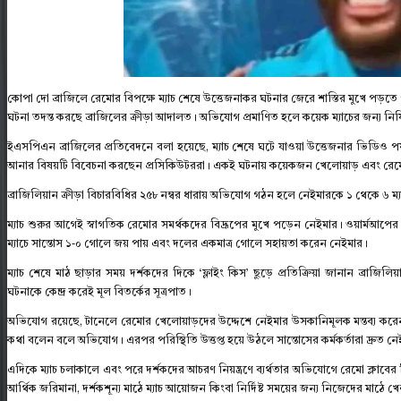
কোপা দো ব্রাজিলে রেমোর বিপক্ষে ম্যাচ শেষে উত্তেজনাকর ঘটনার জেরে শাস্তির মুখে পড়তে 
ঘটনা তদন্ত করছে ব্রাজিলের ক্রীড়া আদালত। অভিযোগ প্রমাণিত হলে কয়েক ম্যাচের জন্য নিষি
ইএসপিএন ব্রাজিলের প্রতিবেদনে বলা হয়েছে, ম্যাচ শেষে ঘটে যাওয়া উত্তেজনার ভিডিও পর্য
আনার বিষয়টি বিবেচনা করছেন প্রসিকিউটররা। একই ঘটনায় কয়েকজন খেলোয়াড় এবং রেমো ক্ল
ব্রাজিলিয়ান ক্রীড়া বিচারবিধির ২৫৮ নম্বর ধারায় অভিযোগ গঠন হলে নেইমারকে ১ থেকে ৬ ম্যাচ
ম্যাচ শুরুর আগেই স্বাগতিক রেমোর সমর্থকদের বিদ্রূপের মুখে পড়েন নেইমার। ওয়ার্মআপের সময
ম্যাচে সান্তোস ১-০ গোলে জয় পায় এবং দলের একমাত্র গোলে সহায়তা করেন নেইমার।
ম্যাচ শেষে মাঠ ছাড়ার সময় দর্শকদের দিকে ‘ফ্লাইং কিস’ ছুড়ে প্রতিক্রিয়া জানান ব্রাজিল
ঘটনাকে কেন্দ্র করেই মূল বিতর্কের সূত্রপাত।
অভিযোগ রয়েছে, টানেলে রেমোর খেলোয়াড়দের উদ্দেশে নেইমার উসকানিমূলক মন্তব্য করেন।
কথা বলেন বলে অভিযোগ। এরপর পরিস্থিতি উত্তপ্ত হয়ে উঠলে সান্তোসের কর্মকর্তারা দ্রুত নেই
এদিকে ম্যাচ চলাকালে এবং পরে দর্শকদের আচরণ নিয়ন্ত্রণে ব্যর্থতার অভিযোগে রেমো ক্লাবের বিরু
আর্থিক জরিমানা, দর্শকশূন্য মাঠে ম্যাচ আয়োজন কিংবা নির্দিষ্ট সময়ের জন্য নিজেদের মাঠে খ