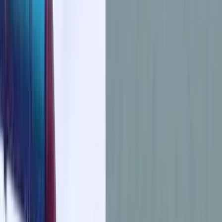
বরিশালসহ রাত ১টার মধ্যে ৬ জেলায় ঝড়ের
আভাস, নদীবন্দরে ১ নম্বর সতর্কসংকেত
ভোলার মেঘনা-তেঁতুলিয়ায় অবৈধ বালু
উত্তোলন বন্ধে বিভিন্ন সরকারি দপ্তরে আইনি
নোটিশ
শনিবার, ০৮ আগস্ট ২০২৬
২৪ শ্রাবণ ১৪৩৩ বঙ্গাব্দ