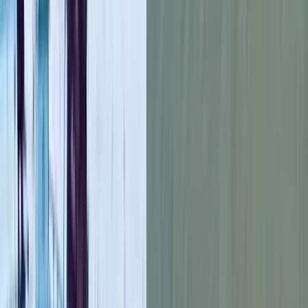
বাড়তি ভাড়া আদায়ের অভিযোগের বিষয়ে সড়ক পরিবহন ও সেতুমন্ত্রী
তিনি বলেন, কাউন্টার ও বাসস্ট্যান্ডের বাইরে কিছু অসাধু ব্যক্তি সুযোগ
নেওয়ার চেষ্টা করছে। যাত্রীদের বাড়ি যাওয়ার তাড়াহুড়োকে পুঁজি করে
কেউ কেউ বেশি ভাড়া নিচ্ছে। তবে অভিযোগ পেলেই ব্যবস্থা নেওয়া
হচ্ছে এবং জরিমানাও করা হচ্ছে। যেন অতিরিক্ত ভাড়া আদায় করা না
যায়, সে জন্য কঠোর নজরদারি চলছে।
রেলপথে নারীদের জন্য বিশেষ কোচ সংযোজনের বিষয়ে মন্ত্রী বলেন,
এরইমধ্যে তিনটি আন্তঃনগর ট্রেনে বিশেষ কোচ যুক্ত করা হয়েছে। ঢাকা-
সিলেট, ঢাকা-চট্টগ্রাম ও ঢাকা-ময়মনসিংহ রুটে এই ব্যবস্থা করা হয়েছে।
সব ট্রেনে এখনই এটি সম্ভব হয়নি, কারণ আগেই অধিকাংশ টিকিট বিক্রি
হয়ে গেছে এবং পর্যাপ্ত কোচও হাতে নেই। ঈদ উপলক্ষ্যে অতিরিক্ত ৫১টি
কোচ এরইমধ্যে যুক্ত করা হয়েছে।
এ সময় উত্তরার দিয়াবাড়িতে মেট্রো স্টেশনের নিচে পশুর হাট বসানো
নিয়ে এক প্রশ্নের জবাবে মন্ত্রী বলেন, মেট্রোরেল স্টেশনের নিচে পশুর হাট
বসানোর সিদ্ধান্ত ছিল না। এ ব্যাপারে সিটি করপোরেশনকে জিজ্ঞেস
করেন। যারা এখানে ইজারা দিয়েছে, টাকা নিয়েছে- দায়টা তাদের।
আরও পড়ুন: