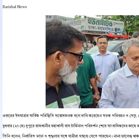
Barishal News
এবারের ঈদযাত্রার সার্বিক পরিস্থিতি সন্তোষজনক বলে দাবি করেছেন সড়ক পরিবহন ও সেত
বুধবার (২৭ মে) দুপুরে রাজধানীর মহাখালী বাস টার্মিনাল পরিদর্শন শেষে সাংবাদিকদের কাছে মন
তিনি বলেন, নির্ধারিত ভাড়া ও শৃঙ্খলার সঙ্গে যাত্রীরা গন্তব্যে যেতে পারছেন। নানা চ্যালেঞ