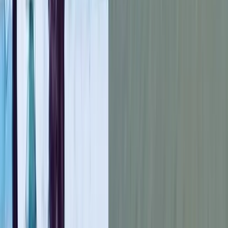
এবারের ঈদযাত্রার সার্বিক পরিস্থিতি সন্তোষজনক বলে দাবি করেছেন সড়ক
পরিবহন ও সেতু, রেলপথ এবং নৌপরিবহনমন্ত্রী শেখ রবিউল আলম।
বুধবার (২৭ মে) দুপুরে রাজধানীর মহাখালী বাস টার্মিনাল পরিদর্শন শেষে
সাংবাদিকদের কাছে মন্ত্রী এ কথা বলেন।
তিনি বলেন, নির্ধারিত ভাড়া ও শৃঙ্খলার সঙ্গে যাত্রীরা গন্তব্যে যেতে
পারছেন। নানা চ্যালেঞ্জ থাকলেও সবকিছু মিলিয়ে একটা ভালো ঈদযাত্রা
ম্যানেজ করতে সক্ষম হয়েছি আমরা।
শেখ রবিউল আলম বলেন, সরকার সার্বক্ষণিকভাবে ঈদযাত্রা পর্যবেক্ষণ
করছে। যমুনা সেতুর আগে চন্দ্রা এলাকায় কিছু যানজট বা ধীরগতি
থাকলেও সেটি স্বাভাবিক। কারণ সাত লেনের যানবাহন দুই লেনে প্রবেশ
করায় সেখানে গাড়ির গতি কমে যাচ্ছে। তবে ব্যবস্থাপনায় কোনো সমস্যা
নেই।
মন্ত্রী বলেন, ‘বিআরটিএর কেন্দ্রীয় মনিটরিং সেলে বসে সার্বিক পরিস্থিতি
পর্যবেক্ষণ করা হয়েছে। যাত্রীদের সঙ্গে কথা বলে আমি জেনেছি, অধিকাংশ
ক্ষেত্রেই নির্ধারিত ভাড়ায় যাত্রীরা বাড়ি যাচ্ছেন। দেড় কোটি মানুষ দুই-তিন
দিনের মধ্যে ঢাকা ছাড়ছে। আবার প্রায় ৮০ লাখ কোরবানিযোগ্য পশুও
পরিবহন করতে হচ্ছে। পরিবহন খাতের সামর্থ্যের শতভাগ দিয়ে আমরা
চেষ্টা করেছি।’