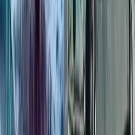
বাকেরগঞ্জ ইউএনওর স্বেচ্ছাচারিতায়
নাগরিক সেবা ব্যাহত, জনভোগান্তি
০৭ আগস্ট, ২০২৬ ২২:২১