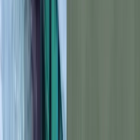
বরিশাল সরকারি (বিএম) কলেজে ছাত্রশিবিরের ৯ জন কর্মীকে ছাত্রাবাস
থেকে বের করে দিয়ে কক্ষে তালা লাগানোর অভিযোগ পাওয়া গেছে।
নালিশ দিতে অধ্যক্ষের কক্ষে গেলে শিবির সভাপতিসহ অন্যদের ধাক্কাধাক্কি
করে ক্যাম্পাস থেকে বের দেয় ছাত্রদল। বৃহস্পতিবার (০৬ জুলাই) দুপুরে
বিএম কলেজ ক্যাম্পাসে এসব ঘটনা হয়।
কলেজ শাখা শিবির সভাপতি মো. নাহিদ আল হাসান সাংবাদিকদের
জানান, গত মঙ্গলবার বিকেলে দুটি ছাত্রাবাসে শিবির কর্মীদের ওপর ছাত্রদল
হামলা করেছে। এরপর থেকে ক্যাম্পাসে অস্থিতিশীল অবস্থা বিরাজ করছে।