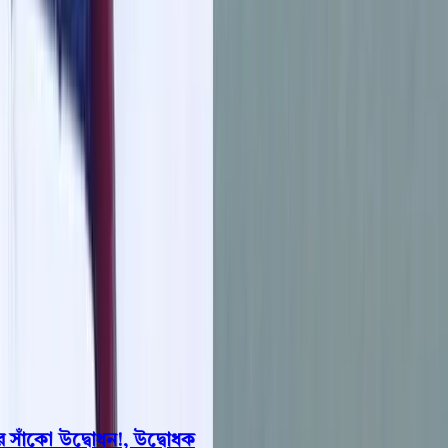
বরিশাল
ভোলা
ঝালকাঠি
বরগুনা
পিরোজপুর
পটুয়াখালী
রাজনীতি
খেলাধুলা
বিনোদন
জাতীয়
Open menu
This is the News Sidebar
খুঁজুন
সাধারণ সংবাদ
শিরোনাম
াঁকো উদ্বোধন!, উদ্বোধক