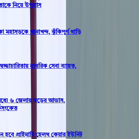
াকে নিয়ে উপহাস
মহাসড়কে খানাখন্দ, ঝুঁকিপূর্ণ গাড়ি
ছাচারিতায় নাগরিক সেবা ব্যাহত,
্যে ৬ জেলায় ঝড়ের আভাস,
সংকেত
হবে প্রাইমারি হেলথ কেয়ার ইউনিট