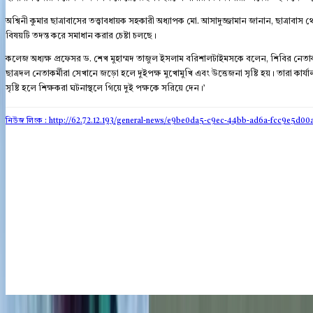
অশ্বিনী কুমার ছাত্রাবাসের তত্ত্বাবধায়ক সহকারী অধ্যাপক মো. আসাদুজ্জামান জানান, ছাত্র
বিষয়টি তদন্ত করে সমাধান করার চেষ্টা চলছে।
কলেজ অধ্যক্ষ প্রফেসর ড. শেখ মুহাম্মদ তাজুল ইসলাম বরিশালটাইমসকে বলেন, শিবির নেতাক
ছাত্রদল নেতাকর্মীরা সেখানে জড়ো হলে দুইপক্ষ মুখোমুখি এবং উত্তেজনা সৃষ্টি হয়। তারা কা
সৃষ্টি হলে শিক্ষকরা ঘটনাস্থলে গিয়ে দুই পক্ষকে সরিয়ে দেন।’
নিউজ লিংক : http://62.72.12.193
/general-news/e9be0da5-c9ec-44bb-ad6a-fcc9e5d00