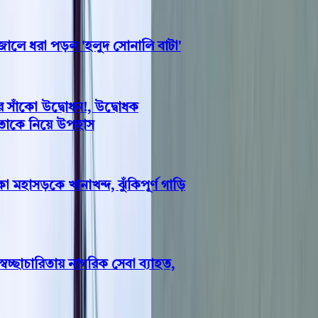
ে ধরা পড়ল 'হলুদ সোনালি বাটা'
াঁকো উদ্বোধন!, উদ্বোধক
াকে নিয়ে উপহাস
মহাসড়কে খানাখন্দ, ঝুঁকিপূর্ণ গাড়ি
ছাচারিতায় নাগরিক সেবা ব্যাহত,