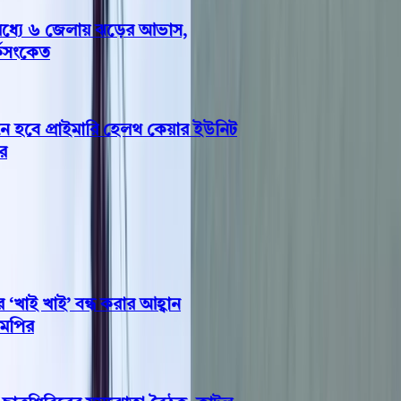
্যে ৬ জেলায় ঝড়ের আভাস,
সংকেত
হবে প্রাইমারি হেলথ কেয়ার ইউনিট
াই খাই’ বন্ধ করার আহ্বান
ির