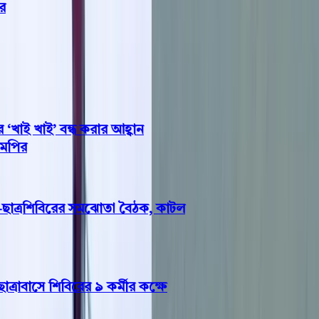
াই খাই’ বন্ধ করার আহ্বান
ির
ত্রশিবিরের সমঝোতা বৈঠক, কাটল
বাসে শিবিরের ৯ কর্মীর কক্ষে