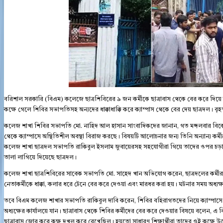
বরিশাল সরকারি (বিএম) কলেজে ছাত্রশিবিরের ৯ জন কর্মীকে ছাত্রাবাস থেকে বের করে দিয়
কক্ষে গেলে শিবির সভাপতিসহ অন্যদের ধাক্কাধাক্কি করে ক্যাম্পাস থেকে বের দেয় ছাত্রদল। ব
কলেজ শাখা শিবির সভাপতি মো. নাহিদ আল হাসান সাংবাদিকদের জানান, গত মঙ্গলবার বিকেলে
থেকে ক্যাম্পাসে অস্থিতিশীল অবস্থা বিরাজ করছে। বিষয়টি আলোচনার জন্য তিনি অন্যান্য কর্ম
কলেজ শাখা ছাত্রদল সভাপতি রাকিবুল ইসলাম জুবায়েরসহ সহযোগীরা গিয়ে তাদের ওপর চড়াও হয়
তালা লাগিয়ে দিয়েছে ছাত্রদল।
কলেজ শাখা ছাত্রশিবিরের সাবেক সভাপতি মো. সাহেদ খান অভিযোগ করেন, ছাত্রদলের কর্মীর
নেতাকর্মীকে ধাক্কা, কলার ধরে টেনে বের করে দেওয়া এবং মারধর করা হয়। ঘটনার সময় অধ্
তবে বিএম কলেজ শাখার সভাপতি রাকিবুল দাবি করেন, শিবির বহিরাগতদের নিয়ে ক্যাম্পাসে প্র
অধ্যক্ষের কার্যালয়ে যান। ছাত্রাবাস থেকে শিবির কর্মীদের বের করে দেওয়ার বিষয়ে বলেন, এ
ছাত্রাবাস জোর করে কক্ষ দখল করে রেখেছিল। হয়তো সাধারণ শিক্ষার্থীরা তাদের ওই কক্ষে 