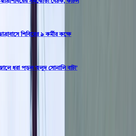
ত্রশিবিরের সমঝোতা বৈঠক, কাটল
বাসে শিবিরের ৯ কর্মীর কক্ষে
ে ধরা পড়ল 'হলুদ সোনালি বাটা'
এবারের ঈদযাত্রা সন্তোষজনক :
সড়কমন্ত্রী
নিজস্ব প্রতিবেদন