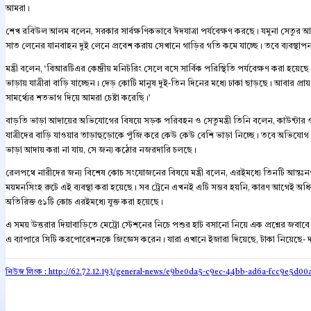
আমরা।
শেখ রবিউল আলম বলেন, সরকার সার্বক্ষণিকভাবে ঈদযাত্রা পর্যবেক্ষণ করছে। যমুনা সেতুর আগ
সাত লেনের যানবাহন দুই লেনে প্রবেশ করায় সেখানে গাড়ির গতি কমে যাচ্ছে। তবে ব্যবস্থা
মন্ত্রী বলেন, ‘বিআরটিএর কেন্দ্রীয় মনিটরিং সেলে বসে সার্বিক পরিস্থিতি পর্যবেক্ষণ করা হয়েছ
ভাড়ায় যাত্রীরা বাড়ি যাচ্ছেন। দেড় কোটি মানুষ দুই-তিন দিনের মধ্যে ঢাকা ছাড়ছে। আবার 
সামর্থ্যের শতভাগ দিয়ে আমরা চেষ্টা করেছি।’
বাড়তি ভাড়া আদায়ের অভিযোগের বিষয়ে সড়ক পরিবহন ও সেতুমন্ত্রী তিনি বলেন, কাউন্টার ও বাসস
যাত্রীদের বাড়ি যাওয়ার তাড়াহুড়োকে পুঁজি করে কেউ কেউ বেশি ভাড়া নিচ্ছে। তবে অভিযোগ প
ভাড়া আদায় করা না যায়, সে জন্য কঠোর নজরদারি চলছে।
রেলপথে নারীদের জন্য বিশেষ কোচ সংযোজনের বিষয়ে মন্ত্রী বলেন, এরইমধ্যে তিনটি আন্তঃনগর ট
ময়মনসিংহ রুটে এই ব্যবস্থা করা হয়েছে। সব ট্রেনে এখনই এটি সম্ভব হয়নি, কারণ আগেই অধিক
অতিরিক্ত ৫১টি কোচ এরইমধ্যে যুক্ত করা হয়েছে।
এ সময় উত্তরার দিয়াবাড়িতে মেট্রো স্টেশনের নিচে পশুর হাট বসানো নিয়ে এক প্রশ্নের জবাবে মন
এ ব্যাপারে সিটি করপোরেশনকে জিজ্ঞেস করেন। যারা এখানে ইজারা দিয়েছে, টাকা নিয়েছে- 
নিউজ লিংক : http://62.72.12.193
/general-news/e9be0da5-c9ec-44bb-ad6a-fcc9e5d00