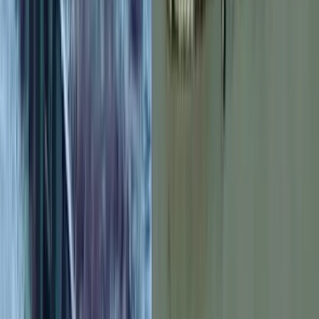
বরিশালসহ রাত ১টার মধ্যে ৬
জেলায় ঝড়ের আভাস, নদীবন্দরে ১
নম্বর সতর্কসংকেত
০৭ আগস্ট, ২০২৬ ১৯:৫০
বরিশাল বিএম কলেজ ছাত্রাবাসে
শিবিরের ৯ কর্মীর কক্ষে ছাত্রদলের
তালা