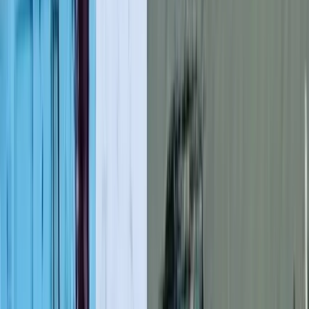
লাল ফিতা কেটে বাঁশের সাঁকো
উদ্বোধন!, উদ্বোধক শীর্ষস্থানীয়
বিএনপি নেতাকে নিয়ে উপহাস
০৮ আগস্ট, ২০২৬ ০১:১২