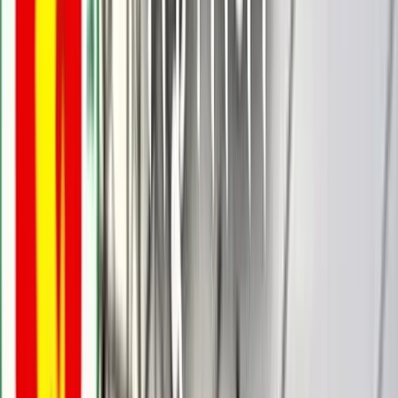
বরিশালটাইমস রিপোর্ট
০৭ জুলাই, ২০২৬ ১৫:৪৪
০৭ জুলাই, ২০২৬ ১৫:৪৪
শেয়ার