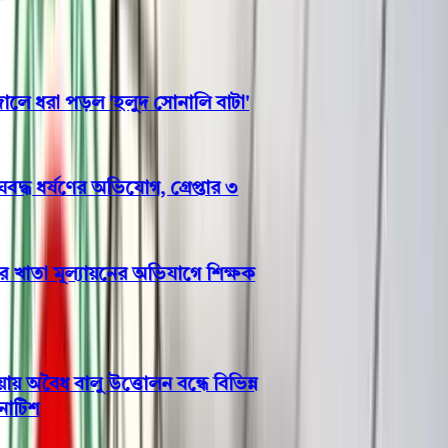
 ধরা পড়ল 'হলুদ সোনালি বাটা'
ধ ধর্ষণের অভিযোগ, গ্রেপ্তার ৩
াতা মূল্যায়নের অভিযাগে শিক্ষক
বৈধ বালু উত্তোলন বন্ধে বিভিন্ন
িশ