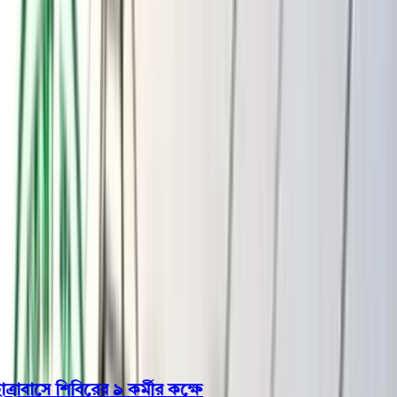
বরিশাল
ভোলা
ঝালকাঠি
বরগুনা
পিরোজপুর
পটুয়াখালী
রাজনীতি
খেলাধুলা
বিনোদন
জাতীয়
Open menu
This is the News Sidebar
খুঁজুন
সাধারণ সংবাদ
শিরোনাম
াসে শিবিরের ৯ কর্মীর কক্ষে