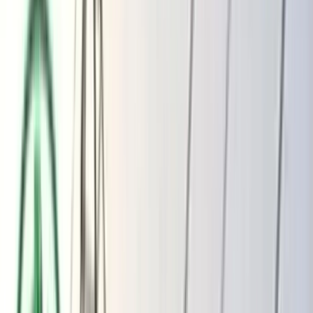
ভোলার মেঘনা-তেঁতুলিয়ায় অবৈধ বালু
উত্তোলন বন্ধে বিভিন্ন সরকারি দপ্তরে আইনি
নোটিশ
অতিরিক্ত বিলের অভিযোগকে অস্বীকার করছে
বিদ্যুৎ বিভাগ
বৃহস্পতিবার, ০৬ আগস্ট ২০২৬
২২ শ্রাবণ ১৪৩৩ বঙ্গাব্দ