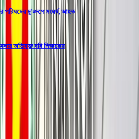
িষদের দু’গ্রুপে সংঘর্ষ, আহত
ায় অভিযুক্ত ববি শিক্ষকের
বরিশাল
১৩ জুলাই বরিশাল আসছেন
প্রধানমন্ত্রী তারেক রহমান, কি সুখবর
দিবেন তিনি?