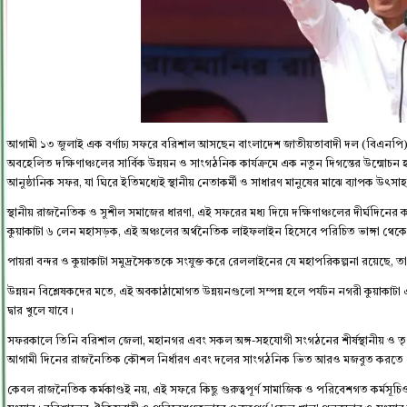
আগামী ১৩ জুলাই এক বর্ণাঢ্য সফরে বরিশাল আসছেন বাংলাদেশ জাতীয়তাবাদী দল (বিএনপি)-র 
অবহেলিত দক্ষিণাঞ্চলের সার্বিক উন্নয়ন ও সাংগঠনিক কার্যক্রমে এক নতুন দিগন্তের উন্মোচন হ
আনুষ্ঠানিক সফর, যা ঘিরে ইতিমধ্যেই স্থানীয় নেতাকর্মী ও সাধারণ মানুষের মাঝে ব্যাপক উৎসাহ-
​স্থানীয় রাজনৈতিক ও সুশীল সমাজের ধারণা, এই সফরের মধ্য দিয়ে দক্ষিণাঞ্চলের দীর্ঘদিনের কাঙ
কুয়াকাটা ৬ লেন মহাসড়ক, এই অঞ্চলের অর্থনৈতিক লাইফলাইন হিসেবে পরিচিত ভাঙ্গা থেকে 
​পায়রা বন্দর ও কুয়াকাটা সমুদ্রসৈকতকে সংযুক্ত করে রেললাইনের যে মহাপরিকল্পনা রয়েছে,
​উন্নয়ন বিশ্লেষকদের মতে, এই অবকাঠামোগত উন্নয়নগুলো সম্পন্ন হলে পর্যটন নগরী কুয়াকাটা এব
দ্বার খুলে যাবে।
​সফরকালে তিনি বরিশাল জেলা, মহানগর এবং সকল অঙ্গ-সহযোগী সংগঠনের শীর্ষস্থানীয় ও তৃণম
আগামী দিনের রাজনৈতিক কৌশল নির্ধারণ এবং দলের সাংগঠনিক ভিত আরও মজবুত করতে এই 
​কেবল রাজনৈতিক কর্মকাণ্ডই নয়, এই সফরে কিছু গুরুত্বপূর্ণ সামাজিক ও পরিবেশগত কর্মসূচি