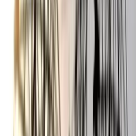
বঙ্গোপসাগরে জেলের জালে ধরা
পড়ল 'হলুদ সোনালি বাটা'
০৬ আগস্ট, ২০২৬ ১৩:৫৪