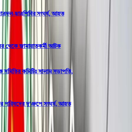
রদল-ছাত্রশিবির সংঘর্ষ, আহত
ঘর থেকে জামায়াতকর্মী আটক
ক সমিতির কমিটিঃ সালাম সভাপতি,
িষদের দু’গ্রুপে সংঘর্ষ, আহত