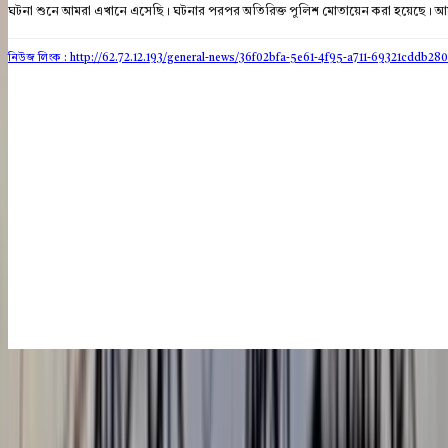
ঘটনা শুনে আমরা এখানে এসেছি। ঘটনার পরপর অতিরিক্ত পুলিশ মোতায়েন করা হয়েছে। আমরা 
নিউজ লিংক : http://62.72.12.193
/general-news/36f02bfa-5e61-4f95-a711-69321cddb280