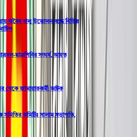
বৈধ বালু উত্তোলন বন্ধে বিভিন্ন
িশ
রদল-ছাত্রশিবির সংঘর্ষ, আহত
ঘর থেকে জামায়াতকর্মী আটক
ক সমিতির কমিটিঃ সালাম সভাপতি,