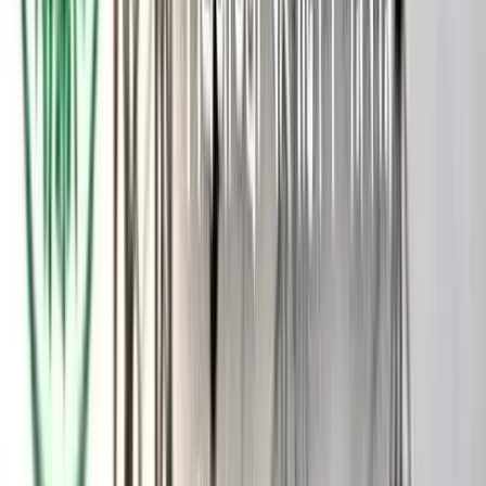
অর্থনৈতিক লাইফলাইন হিসেবে পরিচিত ভাঙ্গা থেকে কুয়াকাটা পর্যন্ত
মহাসড়কটি ৬ লেনে উন্নীতকরণের কাজ বেগবান হবে।
​পায়রা বন্দর ও কুয়াকাটা সমুদ্রসৈকতকে সংযুক্ত করে রেললাইনের যে
মহাপরিকল্পনা রয়েছে, তা এই সফরের মাধ্যমে নতুন আবহ তৈরি করবে।
​উন্নয়ন বিশ্লেষকদের মতে, এই অবকাঠামোগত উন্নয়নগুলো সম্পন্ন হলে
পর্যটন নগরী কুয়াকাটা এবং পায়রা বন্দরকে কেন্দ্র করে দক্ষিণাঞ্চলে
ব্যবসা-বাণিজ্যের এক বিশাল দ্বার খুলে যাবে।
​সফরকালে তিনি বরিশাল জেলা, মহানগর এবং সকল অঙ্গ-সহযোগী
সংগঠনের শীর্ষস্থানীয় ও তৃণমূল নেতৃবৃন্দের সাথে এক গুরুত্বপূর্ণ
মতবিনিময় সভায় মিলিত হবেন। আগামী দিনের রাজনৈতিক কৌশল
নির্ধারণ এবং দলের সাংগঠনিক ভিত আরও মজবুত করতে এই সভা বিশেষ
ভূমিকা রাখবে বলে ধারণা করা হচ্ছে।
​কেবল রাজনৈতিক কর্মকাণ্ডই নয়, এই সফরে কিছু গুরুত্বপূর্ণ সামাজিক ও
পরিবেশগত কর্মসূচিও অন্তর্ভুক্ত রয়েছে। এর মধ্যে উল্লেখযোগ্য হলো
ঐতিহাসিক জেল খাল সংস্কার। বরিশালের ঐতিহ্যবাহী ও পরিবেশগতভাবে
গুরুত্বপূর্ণ 'জেল খাল' পুনরুদ্ধার ও সংস্কার কাজের তদারকি। এবং
বরিশালের ফুসফুস খ্যাত ঐতিহাসিক বেল্স পার্কের চারদিকে এক বিশাল
বৃক্ষরোপণ কর্মসূচির উদ্বোধন।