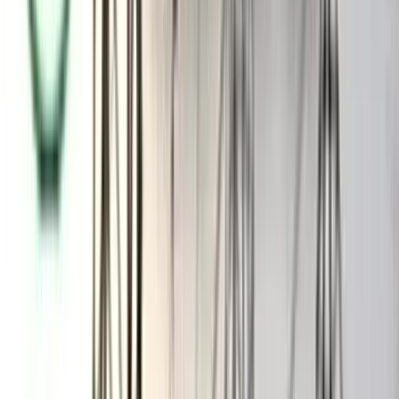
​এই সফরের সার্বিক প্রস্তুতি ও কর্মসূচির বিষয়টি নিশ্চিত করেছেন
বিএনপি'র বরিশাল বিভাগীয় সাংগঠনিক সম্পাদক ও বিসিসি প্রশাসক
অ্যাডভোকেট বিলকিস আক্তার জাহান শিরিন। তিনি বরিশালটাইমসকে
জানান, সফরটি সফল করতে ইতিমধ্যেই দলীয় কার্যালয়ে দফায় দফায়
প্রস্তুতি সভা চলছে এবং পুরো বরিশালজুড়ে কঠোর নিরাপত্তাসহ সব ধরণের
প্রস্তুতি সম্পন্ন করা হচ্ছে।
​দলীয় নেতাকর্মীদের প্রত্যাশা, এই ঐতিহাসিক সফরের মধ্য দিয়ে যেমন
দক্ষিণাঞ্চলের দীর্ঘদিনের বঞ্চনার অবসান ঘটবে, তেমনি দলের তৃণমূল
পর্যায়ে এক অভূতপূর্ব প্রাণচাঞ্চল্যের সৃষ্টি হবে।
তারেক রহমান এর আগে অতি সম্প্রতি ২০২৬ সালের ৪ ফেব্রুয়ারি
(বুধবার) বরিশালে এসেছিলেন। ওই দিন তিনি বিএনপির নির্বাচনী প্রচারণার
অংশ হিসেবে দুপুরের দিকে বরিশাল নগরের বান্দরোডের ঐতিহ্যবাহী
বেলসপার্ক মাঠে আয়োজিত একটি বিশাল জনসভায় প্রধান অতিথি হিসেবে
যোগ দেন এবং বক্তব্য রাখেন।
আরও পড়ুন: