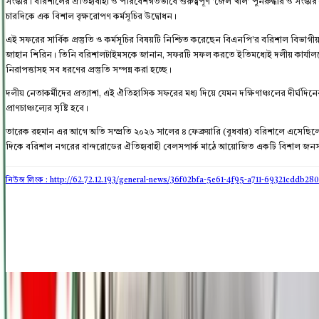
সংস্কার। বরিশালের ঐতিহ্যবাহী ও পরিবেশগতভাবে গুরুত্বপূর্ণ 'জেল খাল' পুনরুদ্ধার ও সংস্
চারদিকে এক বিশাল বৃক্ষরোপণ কর্মসূচির উদ্বোধন।
​এই সফরের সার্বিক প্রস্তুতি ও কর্মসূচির বিষয়টি নিশ্চিত করেছেন বিএনপি'র বরিশাল বিভ
জাহান শিরিন। তিনি বরিশালটাইমসকে জানান, সফরটি সফল করতে ইতিমধ্যেই দলীয় কার্যালয়
নিরাপত্তাসহ সব ধরণের প্রস্তুতি সম্পন্ন করা হচ্ছে।
​দলীয় নেতাকর্মীদের প্রত্যাশা, এই ঐতিহাসিক সফরের মধ্য দিয়ে যেমন দক্ষিণাঞ্চলের দীর্ঘদি
প্রাণচাঞ্চল্যের সৃষ্টি হবে।
তারেক রহমান এর আগে অতি সম্প্রতি ২০২৬ সালের ৪ ফেব্রুয়ারি (বুধবার) বরিশালে এসেছিলে
দিকে বরিশাল নগরের বান্দরোডের ঐতিহ্যবাহী বেলসপার্ক মাঠে আয়োজিত একটি বিশাল জনসভ
নিউজ লিংক : http://62.72.12.193
/general-news/36f02bfa-5e61-4f95-a711-69321cddb280