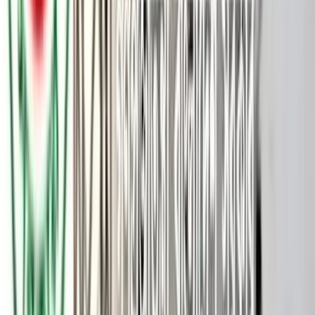
আগামী ১৩ জুলাই এক বর্ণাঢ্য সফরে বরিশাল আসছেন বাংলাদেশ
জাতীয়তাবাদী দল (বিএনপি)-র শীর্ষ নেতা তারেক রহমান। সংশ্লিষ্ট মহলের
মতে, এই সফরের মধ্য দিয়ে অবহেলিত দক্ষিণাঞ্চলের সার্বিক উন্নয়ন ও
সাংগঠনিক কার্যক্রমে এক নতুন দিগন্তের উন্মোচন হতে যাচ্ছে। নেতৃত্বের
শীর্ষ পদে আসার পর বরিশাল বিভাগে এটাই তাঁর প্রথম আনুষ্ঠানিক সফর,
যা ঘিরে ইতিমধ্যেই স্থানীয় নেতাকর্মী ও সাধারণ মানুষের মাঝে ব্যাপক
উৎসাহ-উদ্দীপনা সৃষ্টি হয়েছে।
​স্থানীয় রাজনৈতিক ও সুশীল সমাজের ধারণা, এই সফরের মধ্য দিয়ে
দক্ষিণাঞ্চলের দীর্ঘদিনের কাঙ্ক্ষিত কিছু মেগা প্রকল্পের বাস্তবায়ন গতি
পাবে। বিশেষ করে ​ভাঙ্গা-কুয়াকাটা ৬ লেন মহাসড়ক, এই অঞ্চলের