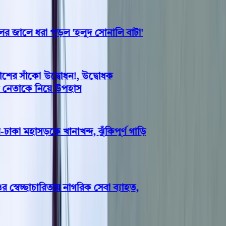
জালে ধরা পড়ল 'হলুদ সোনালি বাটা'
র সাঁকো উদ্বোধন!, উদ্বোধক
 নেতাকে নিয়ে উপহাস
কা মহাসড়কে খানাখন্দ, ঝুঁকিপূর্ণ গাড়ি
েচ্ছাচারিতায় নাগরিক সেবা ব্যাহত,