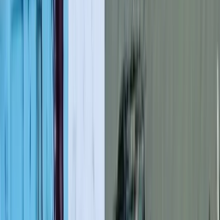
লাল ফিতা কেটে বাঁশের সাঁকো
উদ্বোধন!, উদ্বোধক শীর্ষস্থানীয়
বিএনপি নেতাকে নিয়ে উপহাস
০৮ আগস্ট, ২০২৬ ০১:১২