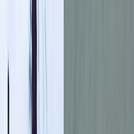
বরিশালটাইমস রিপোর্ট
২১ নভেম্বর, ২০২৫ ১৬:০৮
২১ নভেম্বর, ২০২৫ ১৬:০৮
শেয়ার