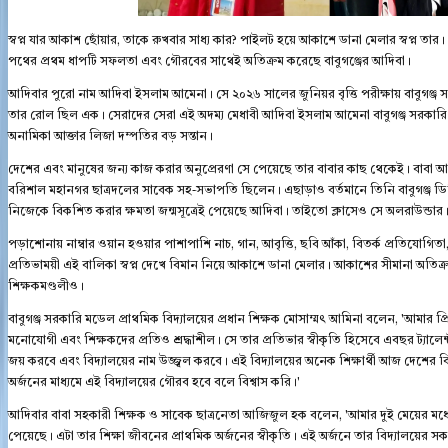
স্বপ্ন যার আকাশ ছোঁয়ার, তাকে রুখবার সাধ্য কার? পাইলট হয়ে আকাশে ডানা মেলার স্বপ্ন তার। 
পথের প্রথম ধাপটি সফলতা এবং গৌরবের সাথেই অতিক্রম করেছে বাবুগঞ্জের আদিবা।
আদিবার পুরো নাম আদিবা ইসলাম আমেনা। সে ২০২৬ সালের জুনিয়র বৃত্তি পরীক্ষায় বাবুগঞ্জ সরক
তার রোল ছিল এক। সেরাদের সেরা এই অদম্য মেধাবী আদিবা ইসলাম আমেনা বাবুগঞ্জ সরকারি 
অনামিকা আক্তার লিজা দম্পতির বড় সন্তান।
দেশের এবং মানুষের জন্য কাজ করার অনুপ্রেরণা সে পেয়েছে তার বাবার কাছ থেকেই। বাবা 
বরিশাল মহানগর ছাত্রদলের সাবেক সহ-সভাপতি ছিলেন। এছাড়াও বর্তমানে তিনি বাবুগঞ্জ ডিগ
নিজেকে বিকশিত করার ক্ষমতা জন্মসূত্রেই পেয়েছে আদিবা। তাইতো ক্লাসেও সে অলরাউন্ডার
পড়াশোনায় নাম্বার ওয়ান হওয়ার পাশাপাশি নাচ, গান, আবৃত্তি, ছবি আঁকা, বিতর্ক প্রতিযোগিতা
প্রতিভাময়ী এই বালিকা স্বপ্ন দেখে বিমান নিয়ে আকাশে ডানা মেলার। আকাশের সীমানা অতিক্রম
শিক্ষকমণ্ডলীও।
বাবুগঞ্জ সরকারি মডেল প্রাথমিক বিদ্যালয়ের প্রধান শিক্ষক মোসাম্মৎ আমিনা বলেন, 'আমার প্
মনোযোগী এবং শিক্ষকদের প্রতিও শ্রদ্ধাশীল। সে তার প্রতিভার স্বীকৃতি হিসেবে এবছর ট্যাল
জয় করবে এবং বিদ্যালয়ের নাম উজ্জ্বল করবে। এই বিদ্যালয়ের অনেক শিক্ষার্থী আজ দেশের বিভিন্
অর্জনের মাধ্যমে এই বিদ্যালয়ের গৌরব হবে বলে বিশ্বাস করি।'
আদিবার বাবা সহকারী শিক্ষক ও সাবেক ছাত্রনেতা আজিজুল হক বলেন, 'আমার দুই মেয়ের মধ্যে আদ
পেয়েছে। এটা তার শিক্ষা জীবনের প্রাথমিক অর্জনের স্বীকৃতি। এই অর্জনে তার বিদ্যালয়ের 