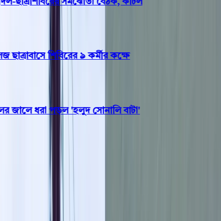
-ছাত্রশিবিরের সমঝোতা বৈঠক, কাটল
ত্রাবাসে শিবিরের ৯ কর্মীর কক্ষে
জালে ধরা পড়ল 'হলুদ সোনালি বাটা'
বিশেষ সংবাদ
৯ মাত্রার ভূমিকম্পের ঝুঁকিতে
বাংলাদেশ!, ঢাকা নিয়ে বিশেষ
হুঁশিয়ারি