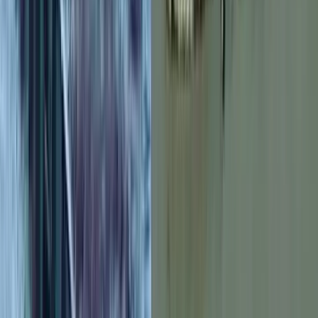
বরিশালসহ রাত ১টার মধ্যে ৬
জেলায় ঝড়ের আভাস, নদীবন্দরে ১
নম্বর সতর্কসংকেত
০৭ আগস্ট, ২০২৬ ১৯:৫০
বাবুগঞ্জে ট্যালেন্টপুলে বৃত্তিপ্রাপ্ত
আদিবা'র আকাশ জয়ের স্বপ্ন