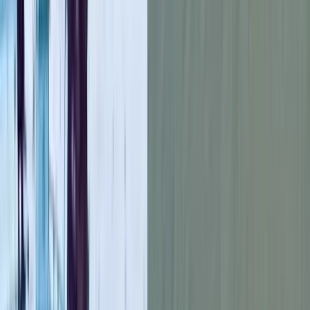
দেশে দুর্যোগ মোকাবিলার প্রস্তুতি এখনো খুব সীমিত। বড় ভূমিকম্প
সামলাতে সক্ষমতা বর্তমানে ২০ শতাংশেরও কম—যা পরিস্থিতিকে আরও
নাজুক করে তুলছে।
এদিকে সরকার এবং সংশ্লিষ্ট সংস্থাগুলো সম্ভাব্য ক্ষতি কমাতে উদ্ধার ও
প্রতিক্রিয়া ব্যবস্থার উন্নয়নে কাজ করছে বলে জানানো হয়েছে। তবে
ভূতাত্ত্বিকদের সতর্কবার্তা আরও স্পষ্ট—উত্তর-পূর্ব ও দক্ষিণ-পূর্ব অঞ্চল,
বিশেষ করে সিলেট, চট্টগ্রাম এবং ঢাকার ঝুঁকি দ্রুত বাড়ছে।
তাদের মতে, এখনই সারা দেশে ভবনগুলোর নিরাপত্তা যাচাই, সঠিক
নির্মাণবিধি প্রয়োগ এবং নিয়মিত ভূমিকম্প মহড়া চালু না করলে ভবিষ্যৎ
ক্ষয়ক্ষতি হতে পারে ভয়াবহ। ফলে জনসচেতনতা বৃদ্ধি ও নিরাপদ নির্মাণ
নিশ্চিত করাকে সময়ের দাবি হিসেবে দেখছেন বিশেষজ্ঞরা।
আরও পড়ুন: