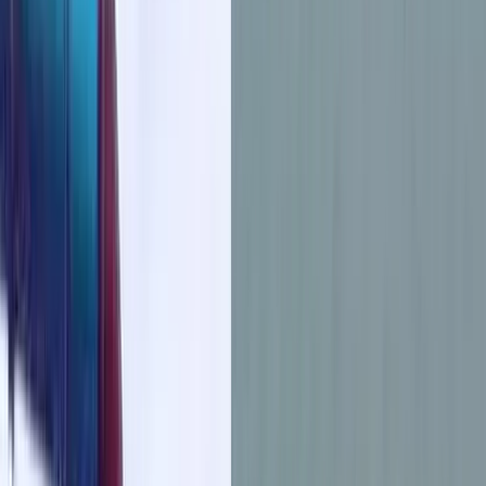
বরিশালসহ রাত ১টার মধ্যে ৬ জেলায় ঝড়ের
আভাস, নদীবন্দরে ১ নম্বর সতর্কসংকেত
ভোলার মেঘনা-তেঁতুলিয়ায় অবৈধ বালু
উত্তোলন বন্ধে বিভিন্ন সরকারি দপ্তরে আইনি
নোটিশ
শনিবার, ০৮ আগস্ট ২০২৬
২৪ শ্রাবণ ১৪৩৩ বঙ্গাব্দ