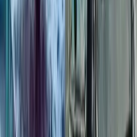
বাকেরগঞ্জ ইউএনওর স্বেচ্ছাচারিতায়
নাগরিক সেবা ব্যাহত, জনভোগান্তি
০৭ আগস্ট, ২০২৬ ২২:২১