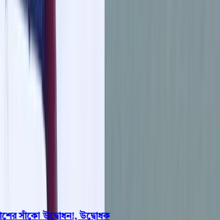
বরিশাল
ভোলা
ঝালকাঠি
বরগুনা
পিরোজপুর
পটুয়াখালী
রাজনীতি
খেলাধুলা
বিনোদন
জাতীয়
Open menu
This is the News Sidebar
খুঁজুন
সাধারণ সংবাদ
শিরোনাম
র সাঁকো উদ্বোধন!, উদ্বোধক