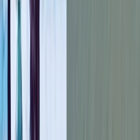
বাংলাদেশকে ঘিরে বড় ধরনের ভূমিকম্পের আশঙ্কা নতুন করে উদ্বেগ তৈরি
করেছে। ভূকম্পবিদরা জানিয়েছেন, দেশটি তিনটি টেকটোনিক প্লেটের
সংযোগস্থলে থাকায় এখানে যে কোনো সময় ৯.০ মাত্রার শক্তিশালী
ভূমিকম্প আঘাত হানতে পারে। তাদের মতে, এই ধরনের ধ্বংসাত্মক কম্পন
ঘটলে রাজধানী ঢাকার অর্ধেক ভবন পর্যন্ত মাটিতে মিশে যেতে পারে, আর
এতে বিপদে পড়বে লক্ষাধিক মানুষের জীবন।
বিশেষজ্ঞরা দীর্ঘদিন ধরেই সম্ভাব্য ঝুঁকির বিষয়ে সতর্ক করে আসছেন। কিন্তু