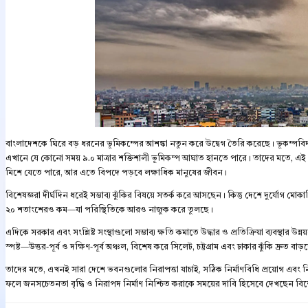
বাংলাদেশকে ঘিরে বড় ধরনের ভূমিকম্পের আশঙ্কা নতুন করে উদ্বেগ তৈরি করেছে। ভূকম্পবি
এখানে যে কোনো সময় ৯.০ মাত্রার শক্তিশালী ভূমিকম্প আঘাত হানতে পারে। তাদের মতে, এই ধর
মিশে যেতে পারে, আর এতে বিপদে পড়বে লক্ষাধিক মানুষের জীবন।
বিশেষজ্ঞরা দীর্ঘদিন ধরেই সম্ভাব্য ঝুঁকির বিষয়ে সতর্ক করে আসছেন। কিন্তু দেশে দুর্যোগ মো
২০ শতাংশেরও কম—যা পরিস্থিতিকে আরও নাজুক করে তুলছে।
এদিকে সরকার এবং সংশ্লিষ্ট সংস্থাগুলো সম্ভাব্য ক্ষতি কমাতে উদ্ধার ও প্রতিক্রিয়া ব্যবস্থার
স্পষ্ট—উত্তর-পূর্ব ও দক্ষিণ-পূর্ব অঞ্চল, বিশেষ করে সিলেট, চট্টগ্রাম এবং ঢাকার ঝুঁকি দ্রুত বাড়
তাদের মতে, এখনই সারা দেশে ভবনগুলোর নিরাপত্তা যাচাই, সঠিক নির্মাণবিধি প্রয়োগ এবং ন
ফলে জনসচেতনতা বৃদ্ধি ও নিরাপদ নির্মাণ নিশ্চিত করাকে সময়ের দাবি হিসেবে দেখছেন বিশ