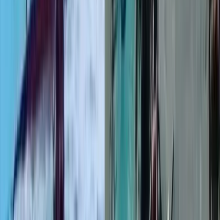
০৭ আগস্ট, ২০২৬ ২২:৩৬