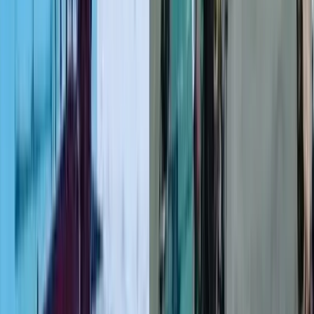
টানা বর্ষণে বরিশাল-ঢাকা মহাসড়কে
খানাখন্দ, ঝুঁকিপূর্ণ গাড়ি চলাচল