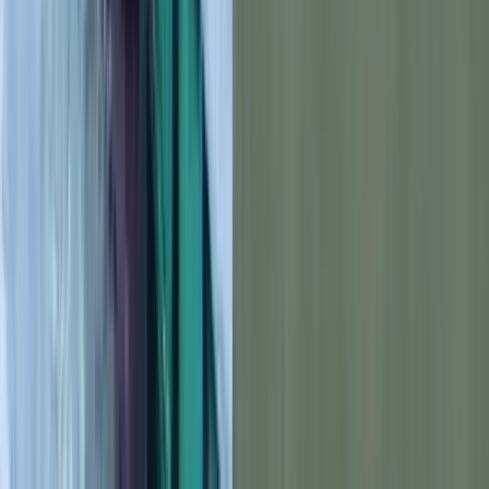
স্বপ্ন যার আকাশ ছোঁয়ার, তাকে রুখবার সাধ্য কার? পাইলট হয়ে আকাশে
ডানা মেলার স্বপ্ন তার। দেশের সম্মানকে নিয়ে যেতে চায় সে অনন্য
উচ্চতায়। সেই স্বপ্ন জয়ের দুর্গম পথের প্রথম ধাপটি সফলতা এবং
গৌরবের সাথেই অতিক্রম করেছে বাবুগঞ্জের আদিবা।
আদিবার পুরো নাম আদিবা ইসলাম আমেনা। সে ২০২৬ সালের জুনিয়র
বৃত্তি পরীক্ষায় বাবুগঞ্জ সরকারি মডেল প্রাথমিক বিদ্যালয় থেকে
ট্যালেন্টপুলে বৃত্তি পেয়েছে। ক্লাসেও তার রোল ছিল এক। সেরাদের সেরা
এই অদম্য মেধাবী আদিবা ইসলাম আমেনা বাবুগঞ্জ সরকারি পাইলট
মাধ্যমিক বিদ্যালয়ের খণ্ডকালীন শিক্ষক আজিজুল হক ও গৃহিণী অনামিকা
আক্তার লিজা দম্পতির বড় সন্তান।
দেশের এবং মানুষের জন্য কাজ করার অনুপ্রেরণা সে পেয়েছে তার বাবার
কাছ থেকেই। বাবা আজিজুল হকের বর্তমান পেশা শিক্ষকতা, সমাজসেবা
এবং রাজনীতি। তিনি বরিশাল মহানগর ছাত্রদলের সাবেক সহ-সভাপতি
ছিলেন। এছাড়াও বর্তমানে তিনি বাবুগঞ্জ ডিগ্রি কলেজের গভর্নিং বডির
সদস্য। রাজনৈতিক নেতৃত্বের গুণাবলী এবং নিজেকে বিকশিত করার