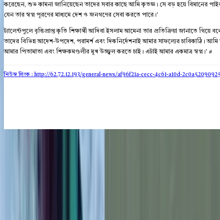
করেছেন, শুভ কামনা জানিয়েছেন তাদের সবার কাছে আমি কৃতজ্ঞ। সে বড় হয়ে বিমানের পা
যেন তার স্বপ্ন পূরণের মাধ্যমে দেশ ও জনগণের সেবা করতে পারে।'
ট্যালেন্টপুলে বৃত্তিপ্রাপ্ত কৃতি শিক্ষার্থী আদিবা ইসলাম আমেনা তার প্রতিক্রিয়া জানাতে গ
তাদের বিভিন্ন আদেশ-উপদেশ, পরামর্শ এবং দিকনির্দেশনাই আমার সাফল্যের চাবিকাঠি। আম
আমার পিতামাতা এবং শিক্ষকমণ্ডলীর মুখ উজ্জ্বল করতে চাই। এটাই আমার একমাত্র স্বপ্ন।' #
নিউজ লিংক : http://62.72.12.193
/general-news/af96f21a-cecc-4c61-a10d-2c0a5209092