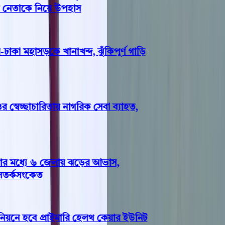
 নেতাকে নিয়ে উপহাস
কা মহাসড়কে খানাখন্দ, ঝুঁকিপূর্ণ গাড়ি
েচ্ছাচারিতায় নাগরিক সেবা ব্যাহত,
 মধ্যে ৬ জেলায় ঝড়ের আভাস,
র্কসংকেত
নে হবে প্রাইমারি হেলথ কেয়ার ইউনিট