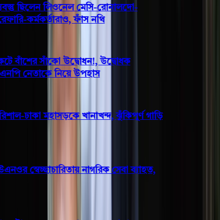
বস্তু ছিলেন লিওনেল মেসি-রোনালদো-
ারি-কর্মকর্তারাও, ফাঁস নথি
 বাঁশের সাঁকো উদ্বোধন!, উদ্বোধক
িএনপি নেতাকে নিয়ে উপহাস
শাল-ঢাকা মহাসড়কে খানাখন্দ, ঝুঁকিপূর্ণ গাড়ি
ওর স্বেচ্ছাচারিতায় নাগরিক সেবা ব্যাহত,