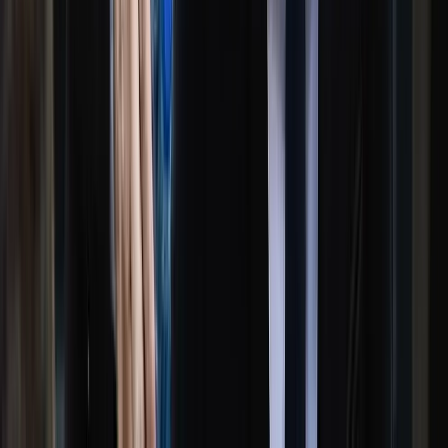
প্রকাশিত এই খবর ফলাও করে প্রকাশ হলে স্যোশালমাধ্যম ফেসবুক
আরও সগরম হয়ে ওঠে। একাধিক পত্রিকার ফেসবুক পেইজ প্রকাশিত
সংবাটির কমেন্ট বক্সে ঘুরে আসলে বিভিন্ন নেতিবাচক মন্তব্যও পাওয়া যায়।
অবশ্য কেউ কেউ আবার বিষয়টিকে ইতিবাচক হিসেবেও দেখছেন, তবে
এই সংখ্যা অনেকাংশে কম।
তবে এই গোটা বিষয়টিকে ইতিবাচক হিসেবে দেখছেন স্থানীয় অনেকে।
তাদের দাবি, এলাকার খালটির ওপর সেতু না থাকায় প্রতিদিন দুর্ভোগ
পোহাতে হচ্ছিল। বিশেষ করে শিক্ষার্থী, কৃষক, নারী, বৃদ্ধ ও কর্মজীবী
মানুষের চলাচল ছিল ঝুঁকিপূর্ণ। বর্ষা মৌসুমে এই যাত্রা আরও ভয়ানক হয়ে
ওঠে। এই বিষয়টি সংশ্লিষ্ট কর্তৃপক্ষকে অবহিত করা হলেও কোনো
প্রতিকার মেলেনি। পরিশেষে বাধ্য হয়ে স্থানীয়রা ফান্ডসংগ্রহ করে একটি
বাঁশের সাঁকো নির্মাণে উদ্যোগ নেয়, যা শুক্রবার উদ্বোধন করেছেন
উজিরপুর পৌর বিএনপির সভাপতি মোহাম্মদ শহীদুল ইসলাম খান। এই
বিষয়টিকে নিয়ে ফেসবুকে নোংরামী চলছে। এতে নিজ দলীয় কতিপয়
কর্মীরও আস্কারা আছে, অভিযোগ করেন বিএনপি নেতা।
তবে এই ধরনের সমালোচনা ও অপপ্রচারে তিনি মোটেও বিচলিত নন এবং
আগামীতে জনকল্যাণমূলক কাজে নিজেকে আরও বিস্তৃত করতে চাইছেন।
আত্মপক্ষ সমর্থনে বিএনপি নেতা সরল স্বীকারোক্তি পাওয়া গেলেও
ফেসবুকে বিতর্ক কমছে না, বরং ক্ষণেক্ষণে বৃদ্ধি পাচ্ছে। নেটিজেনদের বড়