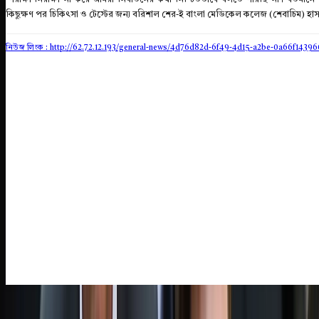
কিছুক্ষণ পর চি‌কিৎসা ও টেস্টের জন্য ব‌রিশাল শের-ই বাংলা মে‌ডিকেল কলেজ (শেবাচিম) হ
নিউজ লিংক : http://62.72.12.193
/general-news/4d76d82d-6f49-4d15-a2be-0a66f1439