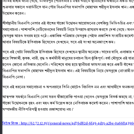
বিভিন্ন মাধ্যম জানা গেছে, উজিরপুর পৌরসভার ৮ নম্বর ওয়ার্ডে স্থানীয়দের অর্থায়নে একটি বাঁশ
শুক্রবার সকালে ওয়ার্ডটিতে যান পৌর বিএনপির সভাপতি মোহাম্মদ শহীদুল ইসলাম খান। একপ
উদ্বোধন করেন।
শীর্ষস্থানীয় বিএনপি নেতার এই বাঁশের সাঁকো উদ্বোধন আয়োজনের বেশকিছু ভিডিওচিত্র এ
সমালোচনা। পাশাপাশি নেটিজেনদের বিষয়টি নিয়ে উপহাস-হাস্যরস করতে দেখা গেছে। অনলা
ফেসবুক আরও সগরম হয়ে ওঠে। একাধিক পত্রিকার ফেসবুক পেইজ প্রকাশিত সংবাটির কমেন্ট বক
আবার বিষয়টিকে ইতিবাচক হিসেবেও দেখছেন, তবে এই সংখ্যা অনেকাংশে কম।
তবে এই গোটা বিষয়টিকে ইতিবাচক হিসেবে দেখছেন স্থানীয় অনেকে। তাদের দাবি, এলাকার খা
করে শিক্ষার্থী, কৃষক, নারী, বৃদ্ধ ও কর্মজীবী মানুষের চলাচল ছিল ঝুঁকিপূর্ণ। বর্ষা মৌসুমে এ
হলেও কোনো প্রতিকার মেলেনি। পরিশেষে বাধ্য হয়ে স্থানীয়রা ফান্ডসংগ্রহ করে একটি বাঁশের 
বিএনপির সভাপতি মোহাম্মদ শহীদুল ইসলাম খান। এই বিষয়টিকে নিয়ে ফেসবুকে নোংরামী 
বিএনপি নেতা।
তবে এই ধরনের সমালোচনা ও অপপ্রচারে তিনি মোটেও বিচলিত নন এবং আগামীতে জনকল্য
আত্মপক্ষ সমর্থনে বিএনপি নেতা সরল স্বীকারোক্তি পাওয়া গেলেও ফেসবুকে বিতর্ক কমছে না, 
সাঁকো উদ্বোধনকে বৃহৎ এবং মহৎ কর্ম উল্লেখ করে নেতিবাচক কমেন্ট করেন। পাশাপাশি আরও বি
সম্পাদকীয় নীতিপরিপন্থী হওয়ায় প্রকাশযোগ্য নয়।’
নিউজ লিংক : http://62.72.12.193
/general-news/4d76d82d-6f49-4d15-a2be-0a66f1439