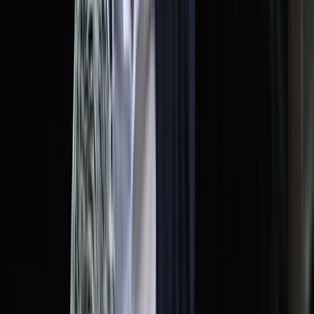
সালাহউদ্দিন আহমদকে গুম: শেখ হাসিনা-
কামাল-জিয়াউলের সম্পৃক্ততা পেয়েছে তদন্ত
সংস্থা
মারা গেলেন মেসির বাবা হোর্হে মেসি
শনিবার, ০৮ আগস্ট ২০২৬
২৪ শ্রাবণ ১৪৩৩ বঙ্গাব্দ