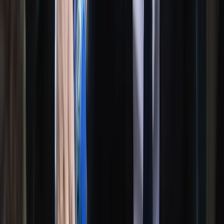
বরিশালে বাঁশের সাঁকো উদ্বোধন করতে গিয়ে তুমুল বিতর্কে জড়ানোসহ
হাস্যরসের জন্ম দিয়েছেন উপজেলা বিএনপির শীর্ষস্থানীয় নেতা। উজিরপুর
পৌর বিএনপির সভাপতি মোহাম্মদ শহীদুল ইসলাম খান শুক্রবার সকালে
লাল ফিতা কেটে আনুষ্ঠানিকভাবে সাঁকোটি উদ্বোধন করেন, তার এই মহৎ
কর্মের খবর সমাজপাতায় ছড়িয়ে পড়লে দিনভর চলে আলোচনা-
সমালোচনা এবং হাস্যরস-উপহাস। বিশেষ করে অনলাইন সংবাদমাধ্যমের
কয়েকটিতে এই খবর ফলাও করে প্রকাশ হওয়ায় ফেসবুকে
নেটিজেনদেরও সরব হতে দেখা গেছে, বিভিন্ন নেতিবাচক কমেন্টে
পোস্টের নিচে প্রকারান্তে সাইবারযুক্ত চালিয়ে যাচ্ছে।
বিভিন্ন মাধ্যম জানা গেছে, উজিরপুর পৌরসভার ৮ নম্বর ওয়ার্ডে
স্থানীয়দের অর্থায়নে একটি বাঁশের সাঁকো নির্মাণ করা হয়। আনুমানিক ২০০
ফুট দৈর্ঘ্যের সাঁকোটি উদ্বোধনে শুক্রবার সকালে ওয়ার্ডটিতে যান পৌর
বিএনপির সভাপতি মোহাম্মদ শহীদুল ইসলাম খান। একপর্যায়ে তিনি
বেশকিছু নারী-পুরুষকে সাথে নিয়ে লাল ফিতা কেটে সাঁকোটি উদ্বোধন
করেন।
শীর্ষস্থানীয় বিএনপি নেতার এই বাঁশের সাঁকো উদ্বোধন আয়োজনের
বেশকিছু ভিডিওচিত্র এবং ছবি সামাজিক যোগাযোগমাধ্যমে ছড়িয়ে
পড়তেই শুরু হয় আলোচনা-সমালোচনা। পাশাপাশি নেটিজেনদের
বিষয়টি নিয়ে উপহাস-হাস্যরস করতে দেখা গেছে। অনলাইন মিডিয়ায়