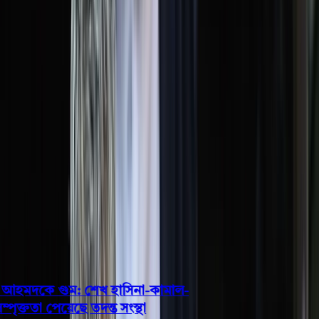
বরিশাল
ভোলা
ঝালকাঠি
বরগুনা
পিরোজপুর
পটুয়াখালী
রাজনীতি
খেলাধুলা
বিনোদন
জাতীয়
Open menu
This is the News Sidebar
খুঁজুন
সাধারণ সংবাদ
শিরোনাম
হমদকে গুম: শেখ হাসিনা-কামাল-
ক্ততা পেয়েছে তদন্ত সংস্থা