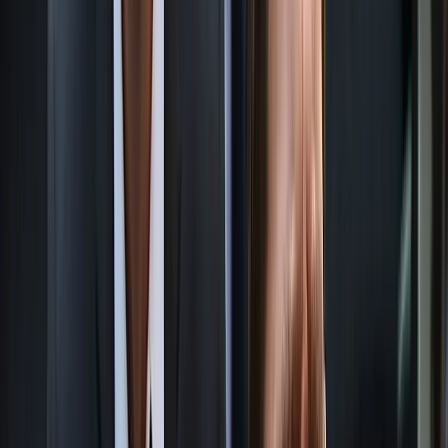
ব‌রিশালের গৌরনদীর স্কুলছাত্রীকে তুলে নিয়ে নির্যাতন করাসহ বিয়ে
দেওয়ার অভিযোগ উঠেছে প্রতিবেশীর বিরুদ্ধে। গোপালগঞ্জ থেকে ১০
বছরের শিশুটি উদ্ধার করেছে পুলিশ। চলছে আইনি প্রক্রিয়ার প্রস্তুতি।
এসব তথ্য বরিশালটাইমসকে নিশ্চিত করেন গৌরনদী মডেল থানার ওসি
তারিক হাসান রাসেল।
পুলিশ জানায়, উপজেলার খাঞ্জাপুর ইউনিয়নের বাড়ি থেকে শিশুটি
নিখোঁজ হয় গত ২৬ এপ্রিল রাতে। পরদিন থানায় জিডি করেন তার
দিনমজুর বাবা। পরিবারের বরাতে পুলিশ জানায়, গত বুধবার
মেয়েটি ‘কৌশলে’ বাবাকে ফোন করে তার অবস্থান গোপালগঞ্জের