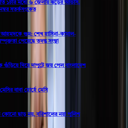
 ১টার মধ্যে ৬ জেলায় ঝড়ের আভাস,
্বর সতর্কসংকেত
হমদকে গুম: শেখ হাসিনা-কামাল-
ক্ততা পেয়েছে তদন্ত সংস্থা
ুঁড়িয়ে দিয়ে দাপুটে জয় পেল বাংলাদেশ
ির বাবা হোর্হে মেসি
কোনো ছাড় নয়, বরিশালের নয়া পুলিশ