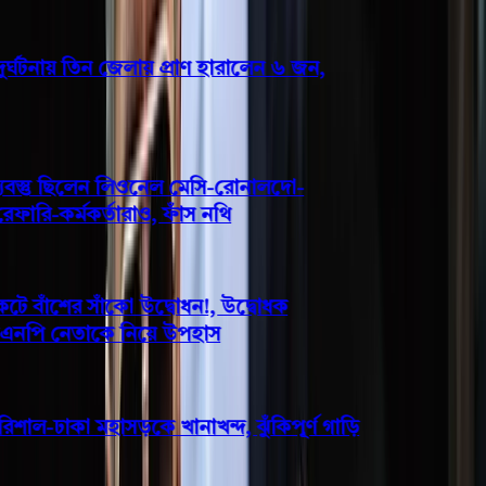
ঘটনায় তিন জেলায় প্রাণ হারালেন ৬ জন,
বস্তু ছিলেন লিওনেল মেসি-রোনালদো-
ারি-কর্মকর্তারাও, ফাঁস নথি
 বাঁশের সাঁকো উদ্বোধন!, উদ্বোধক
িএনপি নেতাকে নিয়ে উপহাস
শাল-ঢাকা মহাসড়কে খানাখন্দ, ঝুঁকিপূর্ণ গাড়ি