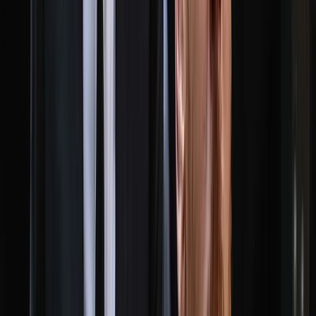
সালাহউদ্দিন আহমদকে গুম: শেখ
হাসিনা-কামাল-জিয়াউলের সম্পৃক্ততা
পেয়েছে তদন্ত সংস্থা
০৮ আগস্ট, ২০২৬ ২০:০৫