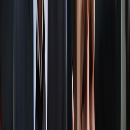
মুকসুদপুর বলে জানায়। প্রতিবেশী কমল বাড়ৈয়ের মেয়ে মেঘা বাড়ৈ তাকে
সেখানে নিয়ে আত্মীয়ের সঙ্গে বিয়ে দেন বলেও জানায় সে। গৌরনদী থানা
পুলিশ বৃহস্পতিবার গোপালগঞ্জের মুকসুদপুর উপজেলার জলিরপাড়
এলাকার খালকুলা গ্রামের একটি বাড়ি থেকে মেয়েটিকে উদ্ধার করে।
স্বজনদের অভিযোগ, ‘ফুসলিয়ে’ শিশুটিকে শ্বশুরবাড়ি নিয়ে যান অভিযুক্ত
মেঘা বাড়ৈ। বিয়ে দেন ৩৮ বছর বয়সী ভগরত ঢালী নামের এক আত্মীয়ের
সঙ্গে। আটকে রেখে শারীরিক ও মানসিক নির্যাতনও করা হয় তাকে। বলা
হয়, ‘দুই লাখ টাকায় তাকে কিনে নেয়া হয়েছে’।
অভিযোগ অস্বীকার করেছেন মেঘা বাড়ৈ। তার দাবি, ‘ওই শিশুকে আমরা
বিয়ে দেইনি। সে নিজের ইচ্ছায় বিয়ে করেছে। এ বিষয়ে আমরা কিছু জানি
না।’
প্রাথমিক জিজ্ঞাসাবাদে শিশুটি নির্যাতনের কথা বলেছে। নিশ্চিত হওয়ার
জন্য করা হবে ডাক্তারি পরীক্ষা। এসব জানিয়েছেন ওসি তারিক হাসান।
‘পরীক্ষা-নিরীক্ষা না করে আমরা নির্যাতনের কথা নি‌শ্চিতভাবে বলতে
পার‌ছি না। বর্তমানে থানায় আছে শিশু‌টি। পাঁচজনকে আসামি করে মামলা
রেকর্ড প্রক্রিয়াধীন। কিছুক্ষণ পর চি‌কিৎসা ও টেস্টের জন্য ব‌রিশাল শের-ই
বাংলা মে‌ডিকেল কলেজ (শেবাচিম) হাসপাতালের ও‌সি‌সিতে পাঠানো হয়,
জানান ওসি।’