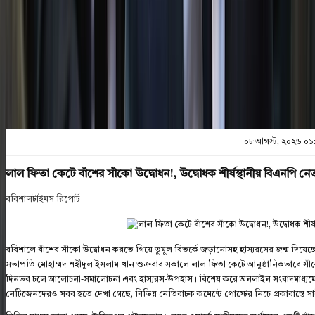
প্রিন্ট এন্ড সেভ
০৮ আগস্ট, ২০২৬ ০১
লাল ফিতা কেটে বাঁশের সাঁকো উদ্বোধন!, উদ্বোধক শীর্ষস্থানীয় বিএনপি 
বরিশালটাইমস রিপোর্ট
বরিশালে বাঁশের সাঁকো উদ্বোধন করতে গিয়ে তুমুল বিতর্কে জড়ানোসহ হাস্যরসের জন্ম দিয়
সভাপতি মোহাম্মদ শহীদুল ইসলাম খান শুক্রবার সকালে লাল ফিতা কেটে আনুষ্ঠানিকভাবে স
দিনভর চলে আলোচনা-সমালোচনা এবং হাস্যরস-উপহাস। বিশেষ করে অনলাইন সংবাদমাধ্যম
নেটিজেনদেরও সরব হতে দেখা গেছে, বিভিন্ন নেতিবাচক কমেন্টে পোস্টের নিচে প্রকারান্তে সাইব