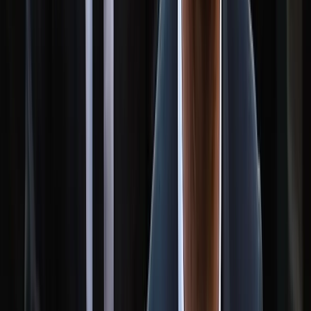
মারা গেলেন মেসির বাবা হোর্হে মেসি
০৮ আগস্ট, ২০২৬ ১৯:৩৩