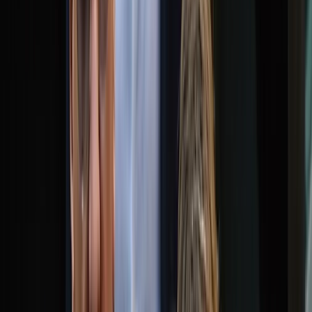
বরিশালটাইমস রিপোর্ট
০৮ মে, ২০২৬ ১৯:৩৭
০৮ মে, ২০২৬ ১৯:৩৭
শেয়ার