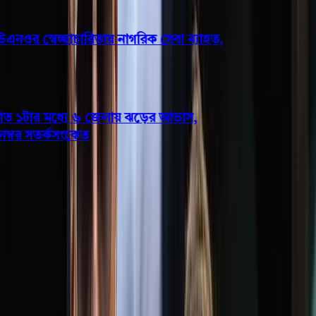
ওর স্বেচ্ছাচারিতায় নাগরিক সেবা ব্যাহত,
 ১টার মধ্যে ৬ জেলায় ঝড়ের আভাস,
্বর সতর্কসংকেত
বরিশাল
বরিশাল থেকে স্কুলছাত্রীকে ‘তুলে
নিয়ে বিয়ে’, গোপালগঞ্জ থেকে
উদ্ধার